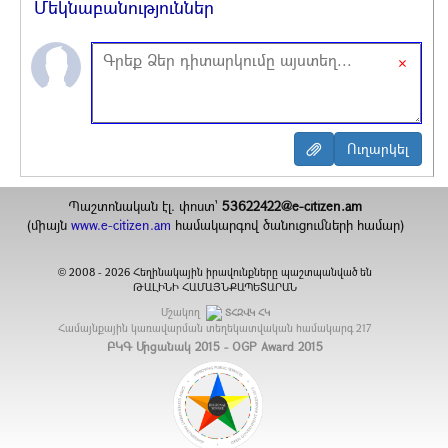
Մեկնաբանություններ
×
Պաշտոնական էլ. փոստ`
53622422@e-citizen.am
(միայն
www.e-citizen.am
համակարգով ծանուցումների համար)
2008 -
2026
Հեղինակային իրավունքները պաշտպանված են
©
ԹԱԼԻՆԻ ՀԱՄԱՅՆՔԱՊԵՏԱՐԱՆ
Մշակող
ՏՀԶՎԿ ՀԿ
Համայնքային կառավարման տեղեկատվական համակարգ
217
ԲԿԳ Մրցանակ 2015 - OGP Award 2015