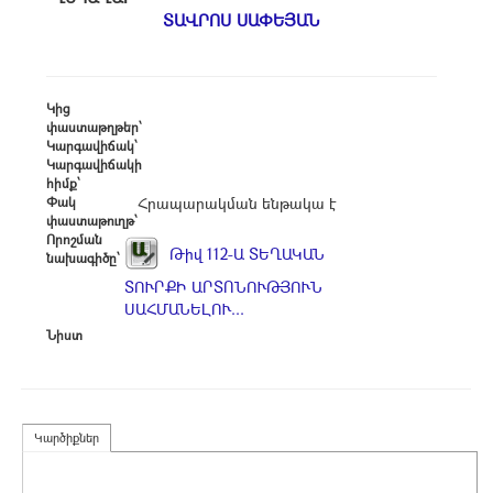
ՏԱՎՐՈՍ ՍԱՓԵՅԱՆ
Կից
փաստաթղթեր՝
Կարգավիճակ՝
Կարգավիճակի
հիմք՝
Փակ
Հրապարակման ենթակա է
փաստաթուղթ՝
Որոշման
Թիվ 112-Ա ՏԵՂԱԿԱՆ
նախագիծը՝
ՏՈՒՐՔԻ ԱՐՏՈՆՈՒԹՅՈՒՆ
ՍԱՀՄԱՆԵԼՈՒ...
Նիստ
Կարծիքներ