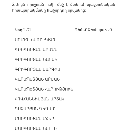
2.Սույն որոշումն ուժի մեջ է մտնում պաշտոնական
հրապարակմանը հաջորդող օրվանից:
Կողմ -21
Դեմ -0
Ձեռնպահ -0
ԱՐՄԵՆ ԾԱՌՈՒԿՅԱՆ
ԳՐԻԳՈՐՅԱՆ ԱՐՄԵՆ
ԳՐԻԳՈՐՅԱՆ ՆԱՐԵԿ
ԳՐԻԳՈՐՅԱՆ ՍԱՐԳԻՍ
ԿԱՐԱՊԵՏՅԱՆ ԱՐՄԱՆ
ԿԱՐԱՊԵՏՅԱՆ ՀԱՐՈՒԹՅՈՒՆ
ՀՈՎՀԱՆՆԻՍՅԱՆ ԱՐՏԱԿ
ՂԱԶԱՐՅԱՆ ԳԵՂԱՄ
ՄԱՐԳԱՐՅԱՆ ՄՀԵՐ
ՄԱՐԳԱՐՅԱՆ ՆԵԼԼԻ