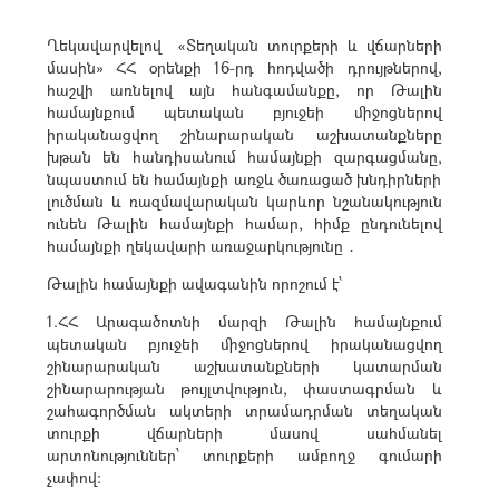
Ղեկավարվելով «Տեղական տուրքերի և վճարների
մասին» ՀՀ օրենքի 16-րդ հոդվածի դրույթներով,
հաշվի առնելով այն հանգամանքը, որ Թալին
համայնքում պետական բյուջեի միջոցներով
իրականացվող շինարարական աշխատանքները
խթան են հանդիսանում համայնքի զարգացմանը,
նպաստում են համայնքի առջև ծառացած խնդիրների
լուծման և ռազմավարական կարևոր նշանակություն
ունեն Թալին համայնքի համար, հիմք ընդունելով
համայնքի ղեկավարի առաջարկությունը ․
Թալին համայնքի ավագանին որոշում է՝
1.ՀՀ Արագածոտնի մարզի Թալին համայնքում
պետական բյուջեի միջոցներով իրականացվող
շինարարական աշխատանքների կատարման
շինարարության թույլտվություն, փաստագրման և
շահագործման ակտերի տրամադրման տեղական
տուրքի վճարների մասով սահմանել
արտոնություններ՝ տուրքերի ամբողջ գումարի
չափով։