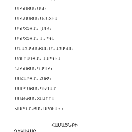
ՄԻԿՈՅԱՆ ԱՆԻ
ՄԻՆԱՍՅԱՆ ԱՎԵՏԻՍ
ՄԿՐՏՉՅԱՆ ԷՄԻՆ
ՄԿՐՏՉՅԱՆ ՍԵՐԳԵ
ՄՆԱՑԱԿԱՆՅԱՆ ՄՆԱՑԱԿԱՆ
ՄՈՒՐԱԴՅԱՆ ՍԱՐԳԻՍ
ՆԻԿՈՅԱՆ ԳԱԳԻԿ
ՍԱՀԱՐՅԱՆ ՀԱՅԿ
ՍԱՐԳՍՅԱՆ ԳԵՂԱՄ
ՍԱՓԵՅԱՆ ՏԱՎՐՈՍ
ՎԱՐԴԱՆՅԱՆ ԱՐՈՒՍԻԿ
ՀԱՄԱՅՆՔԻ
ՂԵԿԱՎԱՐ