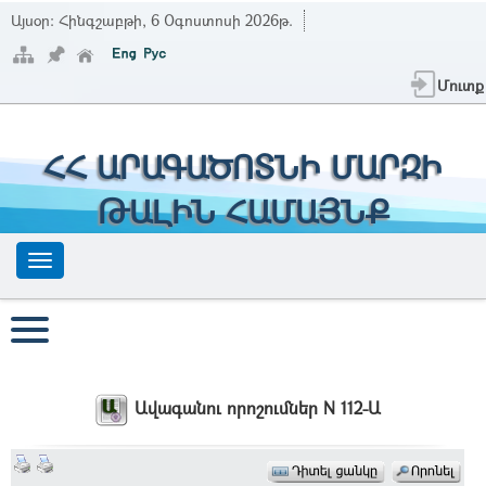
Այսօր:
Հինգշաբթի, 6 Օգոստոսի 2026թ.
Մուտք
ՀՀ ԱՐԱԳԱԾՈՏՆԻ ՄԱՐԶԻ
ԹԱԼԻՆ ՀԱՄԱՅՆՔ
Ավագանու որոշումներ N 112-Ա