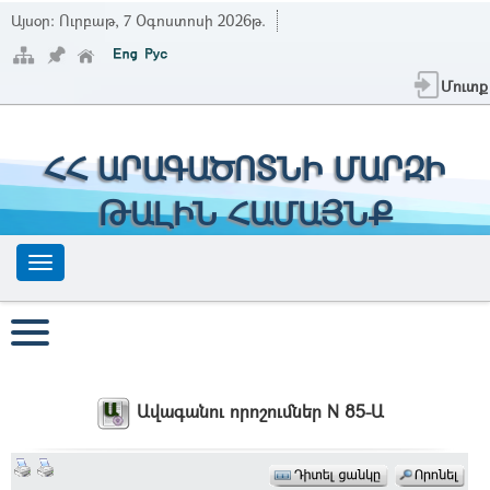
Այսօր:
Ուրբաթ, 7 Օգոստոսի 2026թ.
Մուտք
ՀՀ ԱՐԱԳԱԾՈՏՆԻ ՄԱՐԶԻ
ԹԱԼԻՆ ՀԱՄԱՅՆՔ
Ավագանու որոշումներ N 85-Ա