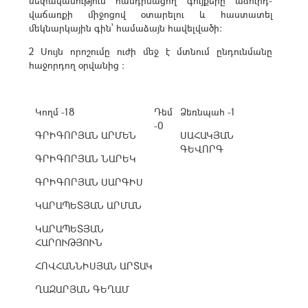
սեփականություն հանդիսացող գույքերը աճուրդ-
վաճառքի միջոցով օտարելու և հաստատել
մեկնարկային գին՝ համաձայն հավելվածի:
2 Սույն որոշումը ուժի մեջ է մտնում ընդունմանը
հաջորդող օրվանից :
Կողմ -18
Դեմ
Ձեռնպահ -1
-0
ԳՐԻԳՈՐՅԱՆ ԱՐՄԵՆ
ՍԱՀԱԿՅԱՆ
ԳԵՎՈՐԳ
ԳՐԻԳՈՐՅԱՆ ՆԱՐԵԿ
ԳՐԻԳՈՐՅԱՆ ՍԱՐԳԻՍ
ԿԱՐԱՊԵՏՅԱՆ ԱՐՄԱՆ
ԿԱՐԱՊԵՏՅԱՆ
ՀԱՐՈՒԹՅՈՒՆ
ՀՈՎՀԱՆՆԻՍՅԱՆ ԱՐՏԱԿ
ՂԱԶԱՐՅԱՆ ԳԵՂԱՄ