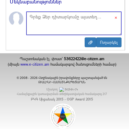
Մեկնաբանություններ
×
Պաշտոնական էլ. փոստ`
53622422@e-citizen.am
(միայն
www.e-citizen.am
համակարգով ծանուցումների համար)
2008 -
2026
Հեղինակային իրավունքները պաշտպանված են
©
ԹԱԼԻՆԻ ՀԱՄԱՅՆՔԱՊԵՏԱՐԱՆ
Մշակող
ՏՀԶՎԿ ՀԿ
Համայնքային կառավարման տեղեկատվական համակարգ
217
ԲԿԳ Մրցանակ 2015 - OGP Award 2015