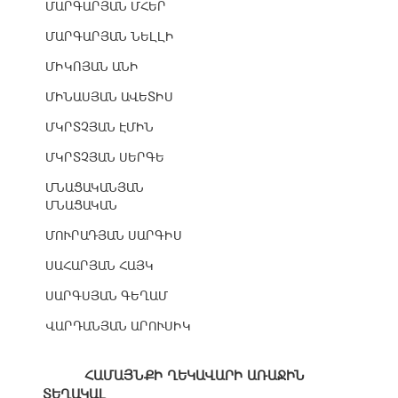
ՄԱՐԳԱՐՅԱՆ ՄՀԵՐ
ՄԱՐԳԱՐՅԱՆ ՆԵԼԼԻ
ՄԻԿՈՅԱՆ ԱՆԻ
ՄԻՆԱՍՅԱՆ ԱՎԵՏԻՍ
ՄԿՐՏՉՅԱՆ ԷՄԻՆ
ՄԿՐՏՉՅԱՆ ՍԵՐԳԵ
ՄՆԱՑԱԿԱՆՅԱՆ
ՄՆԱՑԱԿԱՆ
ՄՈՒՐԱԴՅԱՆ ՍԱՐԳԻՍ
ՍԱՀԱՐՅԱՆ ՀԱՅԿ
ՍԱՐԳՍՅԱՆ ԳԵՂԱՄ
ՎԱՐԴԱՆՅԱՆ ԱՐՈՒՍԻԿ
ՀԱՄԱՅՆՔԻ ՂԵԿԱՎԱՐԻ ԱՌԱՋԻՆ
ՏԵՂԱԿԱԼ