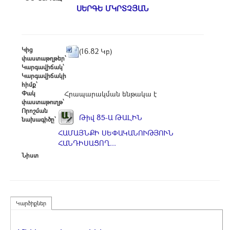
ՍԵՐԳԵ ՄԿՐՏՉՅԱՆ
Կից
(16.82 Կբ)
փաստաթղթեր՝
Կարգավիճակ՝
Կարգավիճակի
հիմք՝
Փակ
Հրապարակման ենթակա է
փաստաթուղթ՝
Որոշման
Թիվ 85-Ա ԹԱԼԻՆ
նախագիծը՝
ՀԱՄԱՅՆՔԻ ՍԵՓԱԿԱՆՈՒԹՅՈՒՆ
ՀԱՆԴԻՍԱՑՈՂ...
Նիստ
Կարծիքներ