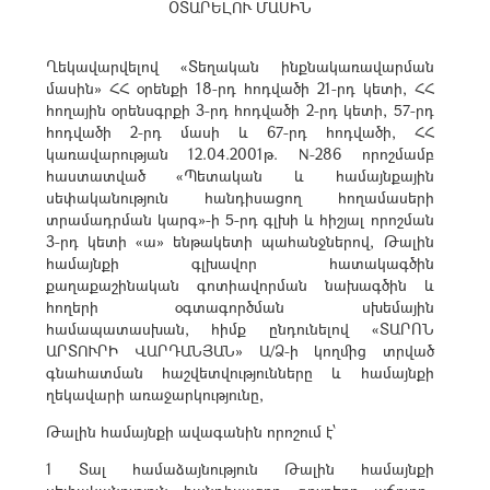
ՕՏԱՐԵԼՈՒ ՄԱՍԻՆ
Ղեկավարվելով «Տեղական ինքնակառավարման
մասին» ՀՀ օրենքի 18-րդ հոդվածի 21-րդ կետի, ՀՀ
հողային օրենսգրքի 3-րդ հոդվածի 2-րդ կետի, 57-րդ
հոդվածի 2-րդ մասի և 67-րդ հոդվածի, ՀՀ
կառավարության 12.04.2001թ. N-286 որոշմամբ
հաստատված «Պետական և համայնքային
սեփականություն հանդիսացող հողամասերի
տրամադրման կարգ»-ի 5-րդ գլխի և հիշյալ որոշման
3-րդ կետի «ա» ենթակետի պահանջներով, Թալին
համայնքի գլխավոր հատակագծին
քաղաքաշինական գոտիավորման նախագծին և
հողերի օգտագործման սխեմային
համապատասխան, հիմք ընդունելով «ՏԱՐՈՆ
ԱՐՏՈՒՐԻ ՎԱՐԴԱՆՅԱՆ» Ա/Ձ-ի կողմից տրված
գնահատման հաշվետվությունները և համայնքի
ղեկավարի առաջարկությունը,
Թալին համայնքի ավագանին որոշում է՝
1 Տալ համաձայնություն Թալին համայնքի