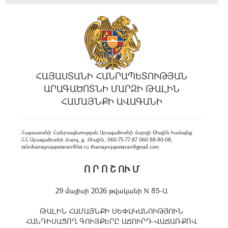
ՀԱՅԱՍՏԱՆԻ ՀԱՆՐԱՊԵՏՈՒԹՅԱՆ
ԱՐԱԳԱԾՈՏՆԻ ՄԱՐԶԻ ԹԱԼԻՆ
ՀԱՄԱՅՆՔԻ ԱՎԱԳԱՆԻ
Հայաստանի Հանրապետության Արագածոտնի մարզի Թալին համայնք
ՀՀ Արագածոտնի մարզ, ք. Թալին, 060-75-77-87 060 88-80-08,
talinihamaynqapetaran@list.ru thamaynqapetaran@gmail.com
Ո Ր Ո Շ ՈՒ Մ
29 մայիսի 2026 թվականի N 85-Ա
ԹԱԼԻՆ ՀԱՄԱՅՆՔԻ ՍԵՓԱԿԱՆՈՒԹՅՈՒՆ
ՀԱՆԴԻՍԱՑՈՂ ԳՈՒՅՔԵՐԸ ԱՃՈՒՐԴ-ՎԱՃԱՌՔՈՎ