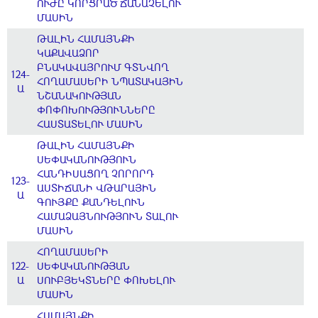
ՈՒԺԸ ԿՈՐՑՐԱԾ ՃԱՆԱՉԵԼՈՒ
ՄԱՍԻՆ
ԹԱԼԻՆ ՀԱՄԱՅՆՔԻ
ԿԱՔԱՎԱՁՈՐ
ԲՆԱԿԱՎԱՅՐՈՒՄ ԳՏՆՎՈՂ
124-
ՀՈՂԱՄԱՍԵՐԻ ՆՊԱՏԱԿԱՅԻՆ
Ա
ՆՇԱՆԱԿՈՒԹՅԱՆ
ՓՈՓՈԽՈՒԹՅՈՒՆՆԵՐԸ
ՀԱՍՏԱՏԵԼՈՒ ՄԱՍԻՆ
ԹԱԼԻՆ ՀԱՄԱՅՆՔԻ
ՍԵՓԱԿԱՆՈՒԹՅՈՒՆ
ՀԱՆԴԻՍԱՑՈՂ ՉՈՐՈՐԴ
123-
ԱՍՏԻՃԱՆԻ ՎԹԱՐԱՅԻՆ
Ա
ԳՈՒՅՔԸ ՔԱՆԴԵԼՈՒՆ
ՀԱՄԱՁԱՅՆՈՒԹՅՈՒՆ ՏԱԼՈՒ
ՄԱՍԻՆ
ՀՈՂԱՄԱՍԵՐԻ
122-
ՍԵՓԱԿԱՆՈՒԹՅԱՆ
Ա
ՍՈՒԲՅԵԿՏՆԵՐԸ ՓՈԽԵԼՈՒ
ՄԱՍԻՆ
ՀԱՄԱՅՆՔԻ