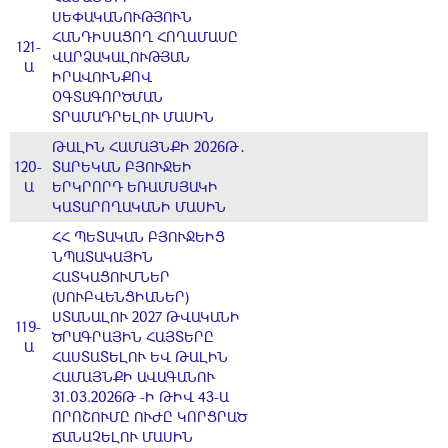
ՍԵՓԱԿԱՆՈՒԹՅՈՒՆ
ՀԱՆԴԻՍԱՑՈՂ ՀՈՂԱՄԱՍԸ
121-
ՎԱՐՁԱԿԱԼՈՒԹՅԱՆ
Ա
ԻՐԱՎՈՒՆՔՈՎ
ՕԳՏԱԳՈՐԾՄԱՆ
ՏՐԱՄԱԴՐԵԼՈՒ ՄԱՍԻՆ
ԹԱԼԻՆ ՀԱՄԱՅՆՔԻ 2026Թ․
120-
ՏԱՐԵԿԱՆ ԲՅՈՒՋԵԻ
Ա
ԵՐԿՐՈՐԴ ԵՌԱՄՍՅԱԿԻ
ԿԱՏԱՐՈՂԱԿԱՆԻ ՄԱՍԻՆ
ՀՀ ՊԵՏԱԿԱՆ ԲՅՈՒՋԵԻՑ
ՆՊԱՏԱԿԱՅԻՆ
ՀԱՏԿԱՑՈՒՄՆԵՐ
(ՍՈՒԲՎԵՆՑԻԱՆԵՐ)
ՍՏԱՆԱԼՈՒ 2027 ԹՎԱԿԱՆԻ
119-
ԾՐԱԳՐԱՅԻՆ ՀԱՅՏԵՐԸ
Ա
ՀԱՍՏԱՏԵԼՈՒ ԵՎ ԹԱԼԻՆ
ՀԱՄԱՅՆՔԻ ԱՎԱԳԱՆՈՒ
31.03.2026Թ -Ի ԹԻՎ 43-Ա
ՈՐՈՇՈՒՄԸ ՈՒԺԸ ԿՈՐՑՐԱԾ
ՃԱՆԱՉԵԼՈՒ ՄԱՍԻՆ