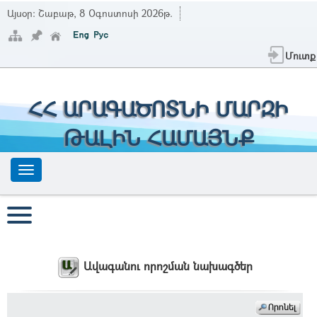
Այսօր:
Շաբաթ, 8 Օգոստոսի 2026թ.
Մուտք
ՀՀ ԱՐԱԳԱԾՈՏՆԻ ՄԱՐԶԻ
ԹԱԼԻՆ ՀԱՄԱՅՆՔ
Ավագանու որոշման նախագծեր