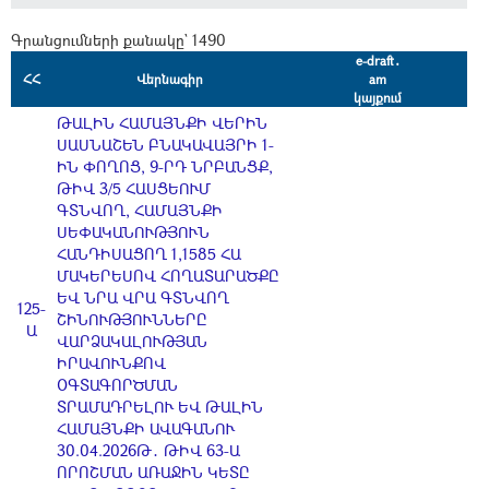
Գրանցումների քանակը` 1490
e-draft․
ՀՀ
Վերնագիր
am
կայքում
ԹԱԼԻՆ ՀԱՄԱՅՆՔԻ ՎԵՐԻՆ
ՍԱՍՆԱՇԵՆ ԲՆԱԿԱՎԱՅՐԻ 1-
ԻՆ ՓՈՂՈՑ, 9-ՐԴ ՆՐԲԱՆՑՔ,
ԹԻՎ 3/5 ՀԱՍՑԵՈՒՄ
ԳՏՆՎՈՂ, ՀԱՄԱՅՆՔԻ
ՍԵՓԱԿԱՆՈՒԹՅՈՒՆ
ՀԱՆԴԻՍԱՑՈՂ 1,1585 ՀԱ
ՄԱԿԵՐԵՍՈՎ ՀՈՂԱՏԱՐԱԾՔԸ
ԵՎ ՆՐԱ ՎՐԱ ԳՏՆՎՈՂ
125-
ՇԻՆՈՒԹՅՈՒՆՆԵՐԸ
Ա
ՎԱՐՁԱԿԱԼՈՒԹՅԱՆ
ԻՐԱՎՈՒՆՔՈՎ
ՕԳՏԱԳՈՐԾՄԱՆ
ՏՐԱՄԱԴՐԵԼՈՒ ԵՎ ԹԱԼԻՆ
ՀԱՄԱՅՆՔԻ ԱՎԱԳԱՆՈՒ
30.04.2026Թ․ ԹԻՎ 63-Ա
ՈՐՈՇՄԱՆ ԱՌԱՋԻՆ ԿԵՏԸ