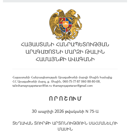
ՀԱՅԱՍՏԱՆԻ ՀԱՆՐԱՊԵՏՈՒԹՅԱՆ
ԱՐԱԳԱԾՈՏՆԻ ՄԱՐԶԻ ԹԱԼԻՆ
ՀԱՄԱՅՆՔԻ ԱՎԱԳԱՆԻ
Հայաստանի Հանրապետության Արագածոտնի մարզի Թալին համայնք
ՀՀ Արագածոտնի մարզ, ք. Թալին, 060-75-77-87 060 88-80-08,
talinihamaynqapetaran@list.ru thamaynqapetaran@gmail.com
Ո Ր Ո Շ ՈՒ Մ
30 ապրիլի 2026 թվականի N 75-Ա
ՏԵՂԱԿԱՆ ՏՈՒՐՔԻ ԱՐՏՈՆՈՒԹՅՈՒՆ ՍԱՀՄԱՆԵԼՈՒ
ՄԱՍԻՆ