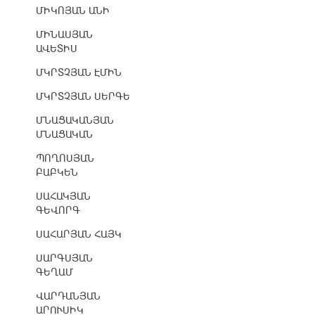
ՄԻԿՈՅԱՆ ԱՆԻ
ՄԻՆԱՍՅԱՆ
ԱՎԵՏԻՍ
ՄԿՐՏՉՅԱՆ ԷՄԻՆ
ՄԿՐՏՉՅԱՆ ՍԵՐԳԵ
ՄՆԱՑԱԿԱՆՅԱՆ
ՄՆԱՑԱԿԱՆ
ՊՈՂՈՍՅԱՆ
ԲԱԲԿԵՆ
ՍԱՀԱԿՅԱՆ
ԳԵՎՈՐԳ
ՍԱՀԱՐՅԱՆ ՀԱՅԿ
ՍԱՐԳՍՅԱՆ
ԳԵՂԱՄ
ՎԱՐԴԱՆՅԱՆ
ԱՐՈՒՍԻԿ