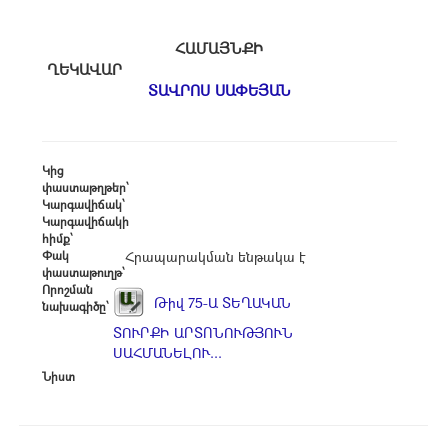
ՀԱՄԱՅՆՔԻ
ՂԵԿԱՎԱՐ
ՏԱՎՐՈՍ ՍԱՓԵՅԱՆ
Կից
փաստաթղթեր՝
Կարգավիճակ՝
Կարգավիճակի
հիմք՝
Փակ
Հրապարակման ենթակա է
փաստաթուղթ՝
Որոշման
Թիվ 75-Ա ՏԵՂԱԿԱՆ
նախագիծը՝
ՏՈՒՐՔԻ ԱՐՏՈՆՈՒԹՅՈՒՆ
ՍԱՀՄԱՆԵԼՈՒ...
Նիստ