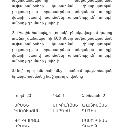
ավտոճանապարհի ասֆալտապատման
աշխատանքների կատարման շինարարության
թույլտվություն տրամադրման տեղական տուրքի
վճարի մասով սահմանել արտոնություն՝ տուրքի
ամբողջ գումարի չափով։
2․ Թալին համայնքի Լուսակն բնակավայրում դպրոց
տանող ճանապարհի 600 մետր ասֆալտապատման
աշխատանքների կատարման շինարարության
թույլտվություն տրամադրման տեղական տուրքի
վճարի մասով սահմանել արտոնություն՝ տուրքի
ամբողջ գումարի չափով։
3.Սույն որոշումն ուժի մեջ է մտնում պաշտոնական
հրապարակմանը հաջորդող օրվանից
Կողմ -20
Դեմ -1
Ձեռնպահ -2
ԱՐՄԵՆ
ՄՈՒՐԱԴՅԱՆ
ԱՎԵՏԻՍՅԱՆ
ԾԱՌՈՒԿՅԱՆ
ՍԱՐԳԻՍ
ԳԱԳԻԿ
ԳՐԻԳՈՐՅԱՆ
ՄԱՆՈՒԿՅԱՆ
ԱՐՄԵՆ
ԴԱՎԻԹ