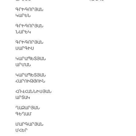
ԳՐԻԳՈՐՅԱՆ
ԿԱՐԵՆ
ԳՐԻԳՈՐՅԱՆ
ՆԱՐԵԿ
ԳՐԻԳՈՐՅԱՆ
ՍԱՐԳԻՍ
ԿԱՐԱՊԵՏՅԱՆ
ԱՐՄԱՆ
ԿԱՐԱՊԵՏՅԱՆ
ՀԱՐՈՒԹՅՈՒՆ
ՀՈՎՀԱՆՆԻՍՅԱՆ
ԱՐՏԱԿ
ՂԱԶԱՐՅԱՆ
ԳԵՂԱՄ
ՄԱՐԳԱՐՅԱՆ
ՄՀԵՐ