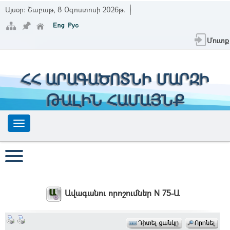
Այսօր:
Շաբաթ, 8 Օգոստոսի 2026թ.
Մուտք
ՀՀ ԱՐԱԳԱԾՈՏՆԻ ՄԱՐԶԻ
ԹԱԼԻՆ ՀԱՄԱՅՆՔ
Ավագանու որոշումներ N 75-Ա