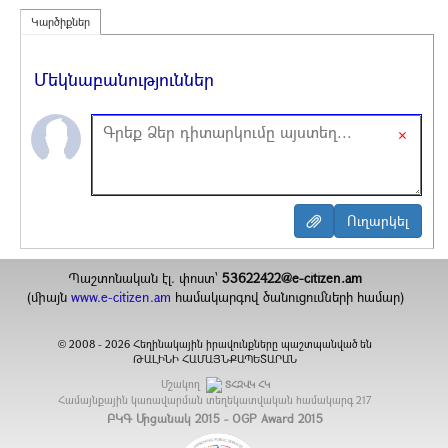
Կարծիքներ
Մեկնաբանություններ
×
Պաշտոնական էլ. փոստ`
53622422@e-citizen.am
(միայն
www.e-citizen.am
համակարգով ծանուցումների համար)
2008 -
2026
Հեղինակային իրավունքները պաշտպանված են
©
ԹԱԼԻՆԻ ՀԱՄԱՅՆՔԱՊԵՏԱՐԱՆ
Մշակող
ՏՀԶՎԿ ՀԿ
Համայնքային կառավարման տեղեկատվական համակարգ
217
ԲԿԳ Մրցանակ 2015 - OGP Award 2015