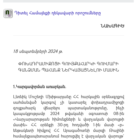
Դիտել Համայնքի ղեկավարի որոշումները
ՆԱԽԱԳԻԾ
18 սեպտեմբերի 2024 թ.
ՓՈԽԱԴՐԱՄԻՋՈՑԻ ԳՈՒՅՔԱՀԱՐԿԻ ԳՈՒՄԱՐԻ
ԳԱՆՁՄԱՆ ՊԱՀԱՆՋ ՆԵՐԿԱՅԱՑՆԵԼՈՒ ՄԱՍԻՆ
1.Կարգավորման առարկան.
Լեռնիկ Մուշեղի Մխիթարյանը ՀՀ հարկային օրենսգրքով
սահմանված կարգով չի կատարել փոխադրամիջոցի
գույքահարկ վճարելու պարտականությունը, ինչի
կապակցությամբ 2024 թվականի օգոստոսի 08-ին
«Վարչարարության հիմունքների և վարչական վարույթի
մասին» ՀՀ օրենքի 30-րդ հոդվածի 1-ին մասի «բ»
ենթակետի հիմքով ՀՀ Արագածոտնի մարզի Թալինի
համայնքապետարանում հարուցվել է վարչական վարույթ`