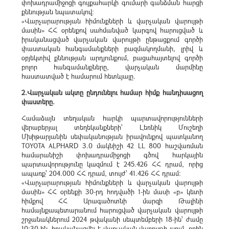
փոխադրամիջոցի գույքահարկի գումարի գանձման հարցի
քննության նպատակով:
«Վարչարարության հիմունքների և վարչական վարույթի
մասին» ՀՀ օրենքով սահմանված կարգով հարուցված և
իրականացված վարչական վարույթի ընթացքում գործի
փաստական հանգամանքների բազմակողմանի, լրիվ և
օբյեկտիվ քննության արդյունքում, բացահայտելով գործի
բոլոր հանգամանքները, վարչական մարմինը
հաստատված է համարում հետևյալը.
2.Վարչական ակտը ընդունելու համար հիմք հանդիսացող
փաստերը.
Համաձայն տեղական հարկի պարտավորությունների
վերաբերյալ տեղեկանքների՝ Լեռնիկ Մուշեղի
Մխիթարյանին սեփականության իրավունքով պատկանող
TOYOTA ALPHARD 3.0 մակնիշի 42 LL 800 հաշվառման
համարանիշի փոխադրամիջոցի գծով հարկային
պարտավորությունը կազմում է 245.426 ՀՀ դրամ, որից
ապառք՝ 204.000 ՀՀ դրամ, տույժ՝ 41.426 ՀՀ դրամ:
«Վարչարարության հիմունքների և վարչական վարույթի
մասին» ՀՀ օրենքի 30-րդ հոդվածի 1-ին մասի «բ» կետի
հիմքով ՀՀ Արագածոտնի մարզի Թալինի
համայնքապետարանում հարուցված վարչական վարույթի
շրջանակներում 2024 թվականի սեպտեմբերի 18-ին՝ ժամը
10։30-ին, իրականացվել է վարչական վարույթի լսում, որին