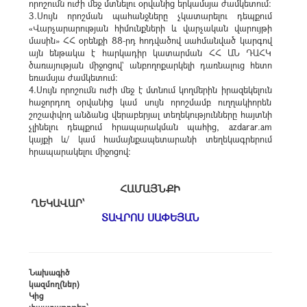
որոշումն ուժի մեջ մտնելու օրվանից երկամսյա ժամկետում։
3.Սույն որոշման պահանջները չկատարելու դեպքում
«Վարչարարության հիմունքների և վարչական վարույթի
մասին» ՀՀ օրենքի 88-րդ հոդվածով սահմանված կարգով
այն ենթակա է հարկադիր կատարման ՀՀ ԱՆ ԴԱՀԿ
ծառայության միջոցով` անբողոքարկելի դառնալուց հետո
եռամսյա ժամկետում:
4.Սույն որոշումն ուժի մեջ է մտնում կողմերին իրազեկելուն
հաջորդող օրվանից կամ սույն որոշմամբ ուղղակիորեն
շոշափվող անձանց վերաբերյալ տեղեկությունները հայտնի
չլինելու դեպքում հրապարակման պահից, azdarar.am
կայքի և/ կամ համայնքապետարանի տեղեկագրերում
հրապարակելու միջոցով:
ՀԱՄԱՅՆՔԻ
ՂԵԿԱՎԱՐ՝
ՏԱՎՐՈՍ ՍԱՓԵՅԱՆ
Նախագիծ
կազմող(ներ)
Կից