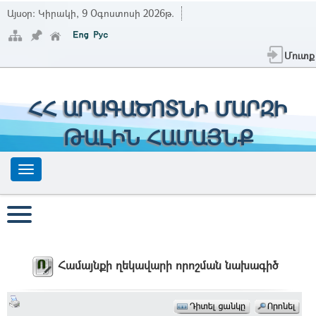
Այսօր:
Կիրակի, 9 Օգոստոսի 2026թ.
Մուտք
ՀՀ ԱՐԱԳԱԾՈՏՆԻ ՄԱՐԶԻ
ԹԱԼԻՆ ՀԱՄԱՅՆՔ
Համայնքի ղեկավարի որոշման նախագիծ