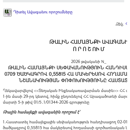
Դիտել Ավագանու որոշումները
Զեկ.
Գ
ԹԱԼԻՆ ՀԱՄԱՅՆՔԻ ԱՎԱԳԱՆԻ
Ո Ր Ո Շ ՈՒ Մ
2026 թվականի N_
ԹԱԼԻՆ ՀԱՄԱՅՆՔԻ ՍԵՓԱԿԱՆՈՒԹՅՈՒՆ ՀԱՆԴԻՍԱՑՈՂ
0709 ԾԱԾԿԱԳՐՈՎ 0,55815 ՀԱ ՄԱԿԵՐԵՍՈՎ ՀՈՂԱՄ
ՆՇԱՆԱԿՈՒԹՅԱՆ ՓՈՓՈԽՈՒԹՅՈՒՆԸ ՀԱՍՏԱՏԵ
Ղեկավարվելով <<Տեղական Ինքնակառավարման մասին>> ՀՀ օրե
1-ին մասի 29-րդ կետով, հիմք ընդունելով ՀՀ Արագածոտնի մար
մարտի 5-ի թիվ 01/5․1/01344-2026 գրությունը
Թալին համայնքի ավագանին որոշում է`
1.Հաստատել համայնքային սեփականություն հանդիսացող 02-016
ծածկագրով 0,55815 հա մակերեսով հողամասի գործառնական ն