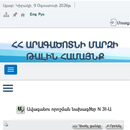
Այսօր:
Կիրակի, 9 Օգոստոսի 2026թ.
Մուտք
ՀՀ ԱՐԱԳԱԾՈՏՆԻ ՄԱՐԶԻ
ԹԱԼԻՆ ՀԱՄԱՅՆՔ
Ավագանու որոշման նախագծեր N 31-Ա