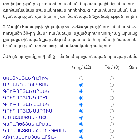
փոփոխությունը՝ գյուղատնտեսական նպատակային նշանակությ
գործառնական նշանակության հողերից, գյուղատնտեսական նպ
նշանակության վարելահող գործառնական նշանակության հողերի
2.Թալին համայնքի ղեկավարին՝ <<Քաղաքաշինության մասին>> ՀՀ
հոդվածի 30-րդ մասի համաձայն, նշված փոփոխությունը արտացո
քաղաքաշինական քարտեզում և կատարել հողամասի նպատակայ
նշանակության փոփոխության պետական գրանցում:
3.Սույն որոշումը ուժի մեջ է մտնում պաշտոնական հրապարակմա
Կողմ (22)
Դեմ (0)
Ձեռն
ԱՎԵՏԻՍՅԱՆ ԳԱԳԻԿ
ԱՐՄԵՆ ԾԱՌՈՒԿՅԱՆ
ԳՐԻԳՈՐՅԱՆ ԱՐՄԵՆ
ԳՐԻԳՈՐՅԱՆ ԿԱՐԵՆ
ԳՐԻԳՈՐՅԱՆ ՆԱՐԵԿ
ԳՐԻԳՈՐՅԱՆ ՍԱՐԳԻՍ
ԵՂԻԱԶԱՐՅԱՆ ՎԱՀԵ
ԿԱՐԱՊԵՏՅԱՆ ԱՐՄԱՆ
ԿԱՐԱՊԵՏՅԱՆ ՀԱՐՈՒԹՅՈՒՆ
ՀՈՎՀԱՆՆԻՍՅԱՆ ԱՐՏԱԿ