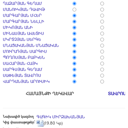
ՂԱԶԱՐՅԱՆ ԳԵՂԱՄ
ՄԱՆՈՒԿՅԱՆ ԴԱՎԻԹ
ՄԱՐԳԱՐՅԱՆ ՄՀԵՐ
ՄԱՐԳԱՐՅԱՆ ՆԵԼԼԻ
ՄԻԿՈՅԱՆ ԱՆԻ
ՄԻՆԱՍՅԱՆ ԱՎԵՏԻՍ
ՄԿՐՏՉՅԱՆ ՍԵՐԳԵ
ՄՆԱՑԱԿԱՆՅԱՆ ՄՆԱՑԱԿԱՆ
ՄՈՒՐԱԴՅԱՆ ՍԱՐԳԻՍ
ՊՈՂՈՍՅԱՆ ԲԱԲԿԵՆ
ՍԱՀԱՐՅԱՆ ՀԱՅԿ
ՍԱՐԳՍՅԱՆ ԳԵՂԱՄ
ՍԱՓԵՅԱՆ ՏԱՎՐՈՍ
ՎԱՐԴԱՆՅԱՆ ԱՐՈՒՍԻԿ
ՀԱՄԱՅՆՔԻ ՂԵԿԱՎԱՐ
ՏԱՎՐՈՍ
Նախագիծ կազմող
ԳԱԳԻԿ ՄԻՐԶԱԽԱՆՅԱՆ
Կից փաստաթղթեր՝
(19.80 Կբ)