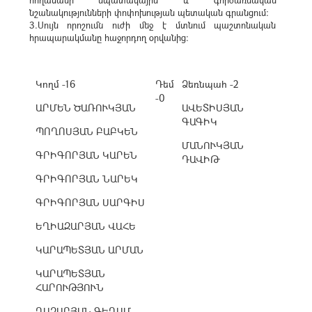
հողամասի նպատակային և գործառնական
նշանակությունների փոփոխության պետական գրանցում։
3.Սույն որոշումն ուժի մեջ է մտնում պաշտոնական
հրապարակմանը հաջորդող օրվանից։
Կողմ -16
Դեմ
Ձեռնպահ -2
-0
ԱՐՄԵՆ ԾԱՌՈՒԿՅԱՆ
ԱՎԵՏԻՍՅԱՆ
ԳԱԳԻԿ
ՊՈՂՈՍՅԱՆ ԲԱԲԿԵՆ
ՄԱՆՈՒԿՅԱՆ
ԳՐԻԳՈՐՅԱՆ ԿԱՐԵՆ
ԴԱՎԻԹ
ԳՐԻԳՈՐՅԱՆ ՆԱՐԵԿ
ԳՐԻԳՈՐՅԱՆ ՍԱՐԳԻՍ
ԵՂԻԱԶԱՐՅԱՆ ՎԱՀԵ
ԿԱՐԱՊԵՏՅԱՆ ԱՐՄԱՆ
ԿԱՐԱՊԵՏՅԱՆ
ՀԱՐՈՒԹՅՈՒՆ
ՂԱԶԱՐՅԱՆ ԳԵՂԱՄ