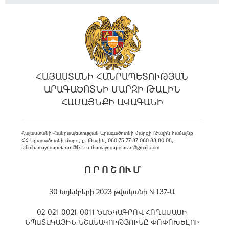
ՀԱՅԱՍՏԱՆԻ ՀԱՆՐԱՊԵՏՈՒԹՅԱՆ
ԱՐԱԳԱԾՈՏՆԻ ՄԱՐԶԻ ԹԱԼԻՆ
ՀԱՄԱՅՆՔԻ ԱՎԱԳԱՆԻ
Հայաստանի Հանրապետության Արագածոտնի մարզի Թալին համայնք
ՀՀ Արագածոտնի մարզ, ք. Թալին, 060-75-77-87 060 88-80-08,
talinihamaynqapetaran@list.ru thamaynqapetaran@gmail.com
Ո Ր Ո Շ ՈՒ Մ
30 նոյեմբերի 2023 թվականի N 137-Ա
02-021-0021-0011 ԾԱԾԿԱԳՐՈՎ ՀՈՂԱՄԱՍԻ
ՆՊԱՏԱԿԱՅԻՆ ՆՇԱՆԱԿՈՒԹՅՈՒՆԸ ՓՈՓՈԽԵԼՈՒ