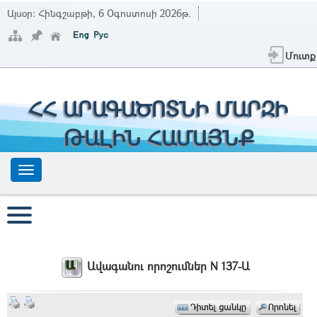
Այսօր:
Հինգշաբթի, 6 Օգոստոսի 2026թ.
Մուտք
ՀՀ ԱՐԱԳԱԾՈՏՆԻ ՄԱՐԶԻ
ԹԱԼԻՆ ՀԱՄԱՅՆՔ
Ավագանու որոշումներ N 137-Ա