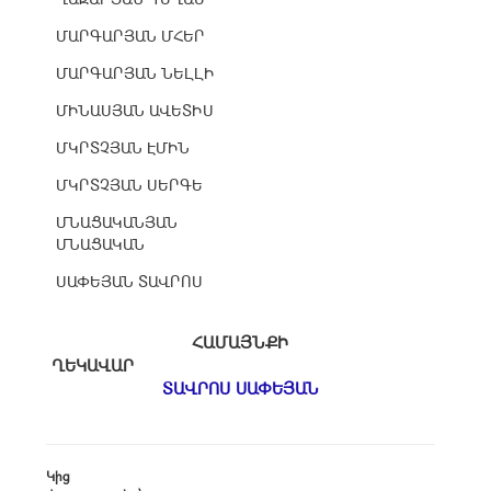
ՄԱՐԳԱՐՅԱՆ ՄՀԵՐ
ՄԱՐԳԱՐՅԱՆ ՆԵԼԼԻ
ՄԻՆԱՍՅԱՆ ԱՎԵՏԻՍ
ՄԿՐՏՉՅԱՆ ԷՄԻՆ
ՄԿՐՏՉՅԱՆ ՍԵՐԳԵ
ՄՆԱՑԱԿԱՆՅԱՆ
ՄՆԱՑԱԿԱՆ
ՍԱՓԵՅԱՆ ՏԱՎՐՈՍ
ՀԱՄԱՅՆՔԻ
ՂԵԿԱՎԱՐ
ՏԱՎՐՈՍ ՍԱՓԵՅԱՆ
Կից