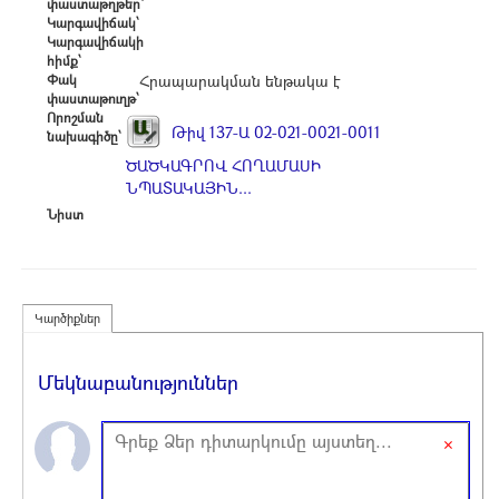
փաստաթղթեր՝
Կարգավիճակ՝
Կարգավիճակի
հիմք՝
Փակ
Հրապարակման ենթակա է
փաստաթուղթ՝
Որոշման
Թիվ 137-Ա 02-021-0021-0011
նախագիծը՝
ԾԱԾԿԱԳՐՈՎ ՀՈՂԱՄԱՍԻ
ՆՊԱՏԱԿԱՅԻՆ...
Նիստ
Կարծիքներ
Մեկնաբանություններ
×