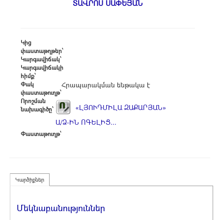
ՏԱՎՐՈՍ ՍԱՓԵՅԱՆ
Կից
փաստաթղթեր՝
Կարգավիճակ՝
Կարգավիճակի
հիմք՝
Փակ
Հրապարակման ենթակա է
փաստաթուղթ՝
Որոշման
«ԼՅՈՒԴՄԻԼԱ ԶԱՔԱՐՅԱՆ»
նախագիծը՝
Ա/Ձ-ԻՆ ՈԳԵԼԻՑ...
Փաստաթուղթ՝
Կարծիքներ
Մեկնաբանություններ