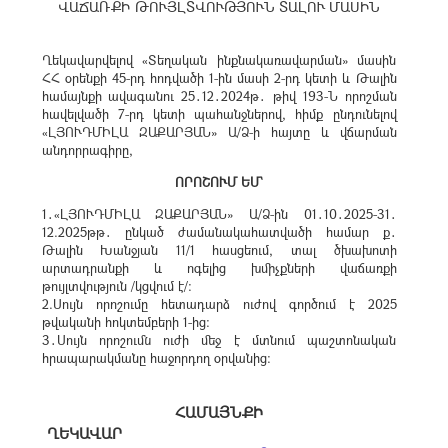
ՎԱՃԱՌՔԻ ԹՈՒՅԼՏՎՈՒԹՅՈՒՆ ՏԱԼՈՒ ՄԱՍԻՆ
Ղեկավարվելով «Տեղական ինքնակառավարման» մասին
ՀՀ օրենքի 45-րդ հոդվածի 1-ին մասի 2-րդ կետի և Թալին
համայնքի ավագանու 25․12․2024թ․ թիվ 193-Ն որոշման
հավելվածի 7-րդ կետի պահանջներով, հիմք ընդունելով
«ԼՅՈՒԴՄԻԼԱ ԶԱՔԱՐՅԱՆ» Ա/Ձ-ի հայտը և վճարման
անդորրագիրը,
ՈՐՈՇՈՒՄ ԵՄ`
1․«ԼՅՈՒԴՄԻԼԱ ԶԱՔԱՐՅԱՆ» Ա/Ձ-ին 01․10․2025-31․
12.2025թթ․ ընկած ժամանակահատվածի համար ք․
Թալին Խանջյան 11/1 հասցեում, տալ ծխախոտի
արտադրանքի և ոգելից խմիչքների վաճառքի
թույլտվություն /կցվում է/:
2.Սույն որոշումը հետադարձ ուժով գործում է 2025
թվականի հոկտեմբերի 1-ից։
3․Սույն որոշումն ուժի մեջ է մտնում պաշտոնական
հրապարակմանը հաջորդող օրվանից։
ՀԱՄԱՅՆՔԻ
ՂԵԿԱՎԱՐ