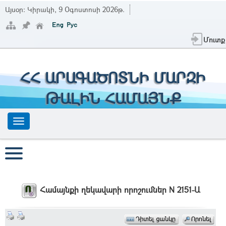
Այսօր:
Կիրակի, 9 Օգոստոսի 2026թ.
Մուտք
ՀՀ ԱՐԱԳԱԾՈՏՆԻ ՄԱՐԶԻ
ԹԱԼԻՆ ՀԱՄԱՅՆՔ
Համայնքի ղեկավարի որոշումներ N 2151-Ա