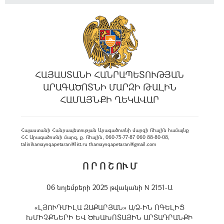
ՀԱՅԱՍՏԱՆԻ ՀԱՆՐԱՊԵՏՈՒԹՅԱՆ
ԱՐԱԳԱԾՈՏՆԻ ՄԱՐԶԻ ԹԱԼԻՆ
ՀԱՄԱՅՆՔԻ ՂԵԿԱՎԱՐ
Հայաստանի Հանրապետության Արագածոտնի մարզի Թալին համայնք
ՀՀ Արագածոտնի մարզ, ք. Թալին, 060-75-77-87 060 88-80-08,
talinihamaynqapetaran@list.ru thamaynqapetaran@gmail.com
Ո Ր Ո Շ ՈՒ Մ
06 նոյեմբերի 2025 թվականի N 2151-Ա
«ԼՅՈՒԴՄԻԼԱ ԶԱՔԱՐՅԱՆ» Ա/Ձ-ԻՆ ՈԳԵԼԻՑ
ԽՄԻՉՔՆԵՐԻ ԵՎ ԾԽԱԽՈՏԱՅԻՆ ԱՐՏԱԴՐԱՆՔԻ