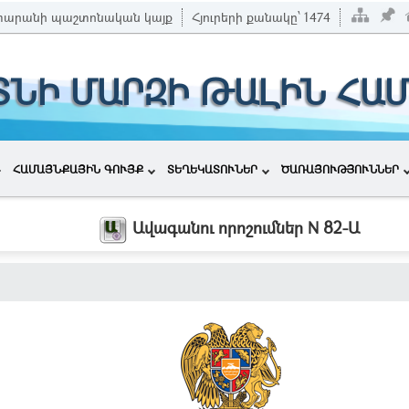
տարանի պաշտոնական կայք
Հյուրերի քանակը՝
1474
ՏՆԻ ՄԱՐԶԻ ԹԱԼԻՆ ՀԱ
ՀԱՄԱՅՆՔԱՅԻՆ ԳՈՒՅՔ
ՏԵՂԵԿԱՏՈՒՆԵՐ
ԾԱՌԱՅՈՒԹՅՈՒՆՆԵՐ
Ավագանու որոշումներ N 82-Ա