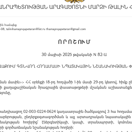
ԱՆՐԱՊԵՏՈՒԹՅԱՆ ԱՐԱԳԱԾՈՏՆԻ ՄԱՐԶԻ ԹԱԼԻՆ 
ին համայնք
, talinihamaynqapetaran@list.ru thamaynqapetaran@gmail.com
Ո Ր Ո Շ ՈՒ Մ
30 մայիսի 2025 թվականի N 82-Ա
ՂԱՔՈՒՄ ԳՏՆՎՈՂ ՀՈՂԱՄԱՍԻ ՆՊԱՏԱԿԱՅԻՆ ՆՇԱՆԱԿՈՒԹՅԱՆ 
 մասին>> ՀՀ օրենքի 18-րդ հոդվածի 1-ին մասի 29-րդ կետով, հիմք ը
ների քաղաքաշինական ծրագրային փաստաթղթերի մշակման աշխատանքն
յունը,
 հանդիսացող 02-003-0224-0624 կադաստրային ծածկագրով 3 հա հողամ
ւնաբերության, ընդերքօգտագործման և այլ արտադրական նպատակային
կության հողերից՝ էներգետիկայի, կապի, տրանսպորտի, կոմունա
երի գործառնական նշանակության հողերի: