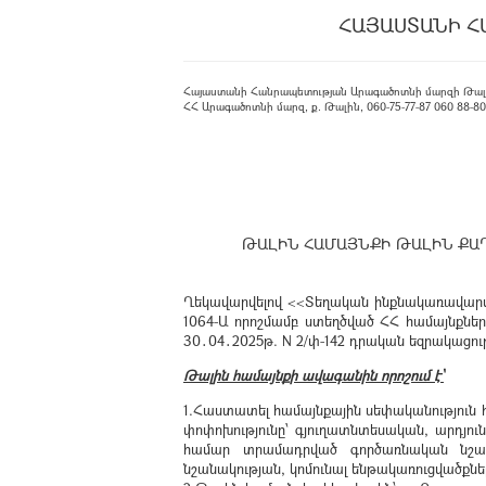
ՀԱՅԱՍՏԱՆԻ Հ
Հայաստանի Հանրապետության Արագածոտնի մարզի Թալ
ՀՀ Արագածոտնի մարզ, ք. Թալին, 060-75-77-87 060 88-80-08
ԹԱԼԻՆ ՀԱՄԱՅՆՔԻ ԹԱԼԻՆ ՔԱ
Ղեկավարվելով <<Տեղական ինքնակառավարման
1064-Ա որոշմամբ ստեղծված ՀՀ համայնք
30․04․2025թ. N 2/փ-142 դրական եզրակացութ
Թալին համայնքի ավագանին որոշում է՝
1.Հաստատել համայնքային սեփականություն
փոփոխությունը՝ գյուղատնտեսական, արդյո
համար տրամադրված գործառնական նշանա
նշանակության, կոմունալ ենթակառուցվածքն