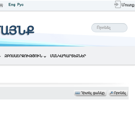
Մուտք
ՄԱՅՆՔ
ԶԲՈՍԱՇՐՋՈՒԹՅՈՒՆ
ՄԱՆԿԱՊԱՐՏԵԶՆԵՐ