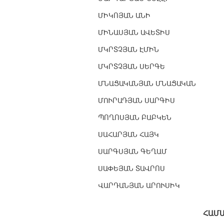
ՄԻԿՈՅԱՆ ԱՆԻ
ՄԻՆԱՍՅԱՆ ԱՎԵՏԻՍ
ՄԿՐՏՉՅԱՆ ԷՄԻՆ
ՄԿՐՏՉՅԱՆ ՍԵՐԳԵ
ՄՆԱՑԱԿԱՆՅԱՆ ՄՆԱՑԱԿԱՆ
ՄՈՒՐԱԴՅԱՆ ՍԱՐԳԻՍ
ՊՈՂՈՍՅԱՆ ԲԱԲԿԵՆ
ՍԱՀԱՐՅԱՆ ՀԱՅԿ
ՍԱՐԳՍՅԱՆ ԳԵՂԱՄ
ՍԱՓԵՅԱՆ ՏԱՎՐՈՍ
ՎԱՐԴԱՆՅԱՆ ԱՐՈՒՍԻԿ
Հ