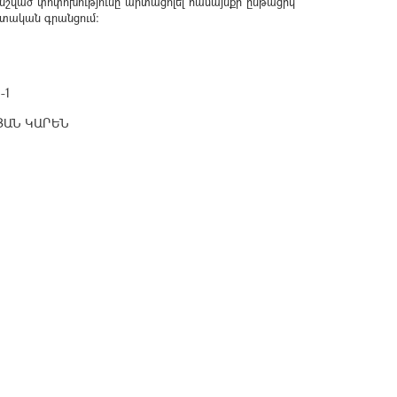
 նշված փոփոխությունը արտացոլել համայնքի ընթացիկ
տական գրանցում:
-1
ԱՆ ԿԱՐԵՆ