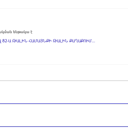
կման ենթակա է
 82-Ա ԹԱԼԻՆ ՀԱՄԱՅՆՔԻ ԹԱԼԻՆ ՔԱՂԱՔՈՒՄ...