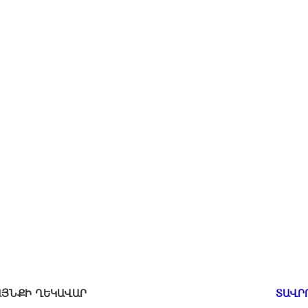
ԱՄԱՅՆՔԻ ՂԵԿԱՎԱՐ
ՏԱՎՐ