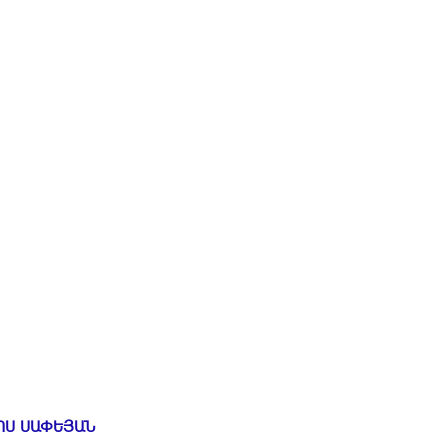
ՈՍ ՍԱՓԵՅԱՆ