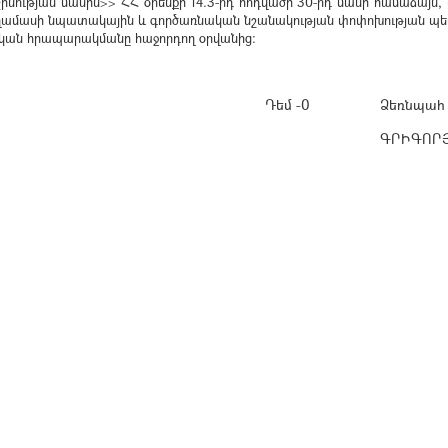
նության մասին>> ՀՀ օրենքի 14.3-րդ հոդվածի 30-րդ մասի համաձայն,
ղամասի նպատակային և գործառնական նշանակության փոփոխության պե
ոնական հրապարակմանը հաջորդող օրվանից:
Դեմ -0
Ձեռնպահ 
ԳՐԻԳՈՐՅ