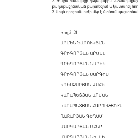
2.Թալին համայնքի ղեկավարին՝ <<Քաղաքաշի
քաղաքաշինական քարտեզում և կատարել հո
3.Սույն որոշումն ուժի մեջ է մտնում պաշտ
Կողմ -21
ԱՐՄԵՆ ԾԱՌՈՒԿՅԱՆ
ԳՐԻԳՈՐՅԱՆ ԱՐՄԵՆ
ԳՐԻԳՈՐՅԱՆ ՆԱՐԵԿ
ԳՐԻԳՈՐՅԱՆ ՍԱՐԳԻՍ
ԵՂԻԱԶԱՐՅԱՆ ՎԱՀԵ
ԿԱՐԱՊԵՏՅԱՆ ԱՐՄԱՆ
ԿԱՐԱՊԵՏՅԱՆ ՀԱՐՈՒԹՅՈՒՆ
ՂԱԶԱՐՅԱՆ ԳԵՂԱՄ
ՄԱՐԳԱՐՅԱՆ ՄՀԵՐ
ՄԱՐԳԱՐՅԱՆ ՆԵԼԼԻ