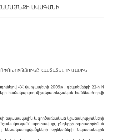
ՀԱՄԱՅՆՔԻ ԱՎԱԳԱՆԻ
ՓՈՓՈԽՈՒԹՅՈՒՆԸ ՀԱՍՏԱՏԵԼՈՒ ՄԱՍԻՆ
նդունելով ՀՀ վարչապետի 2009թ․ դեկտեմբերի 22-ի N
երը համակարգող միջգերատեսչական հանձնաժողովի
ասի նպատակային և գործառնական նշանակությունների
 նշանակության՝ արոտավայր, ընդերքի օգտագործման
լ ենթակառուցվածքների օբյեկտների նպատակային