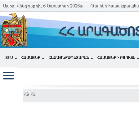
Այսօր:
Հինգշաբթի, 6 Օգոստոսի 2026թ.
Թալինի համայնքապե
ՀՀ ԱՐԱԳԱԾՈ
ՏԻՄ
ՀԱՄԱՅՆՔ
ՀԱՄԱՅՆՔԱՊԵՏԱՐԱՆ
ՀԱՄԱՅՆՔԻ ԲՅՈՒՋԵ