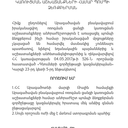
ԿԱՌՈՒՑՄԱՆ ԱՇԽԱՏԱՆՔՆԵՐԻ ՀԱՄԱՐ ՊՈՄՊԻ
ՁԵՌՔԲԵՐՄԱՆ
Հիմք ընդունելով Արագածավան բնակավայրում
իրականացվող ոռոգման ցանցի կառուցման
աշխատանքները անհրաժեշտություն է առաջացել պոմպի
ձեռքբերում ինչի համար իրականացված մրցույթները
չկայացած են համարվել մասնակից չունենալու
պատճառով, ելնելով եղանակային պայմաններից և
աշխատանքների անհետաձգելիությունից և ղեկավարվելով
ՀՀ կառավարության 04.05.2017թ-ի 526-Ն որոշմամբ
հաստատված «Գնումների գործընթացի կազմակերպման»
Կարգի 23-րդ կետի 5-րդ ենթակետով
ՈՐՈՇՈՒՄ ԵՄ`
1.ՀՀ Արագածոտնի մարզի Թալին համայնքի
Արագածավան բնակավայրում ոռոգման ցանցի կառուցման
աշխատանքների համար անհրաժեշտ պոմպի ձեռքբերման
գործընթացը կազմակերպել հրատապ մեկ անձից գնման
ընթացակարգով:
2.Սույն որոշումն ուժի մեջ է մտնում ստորագրման պահից: