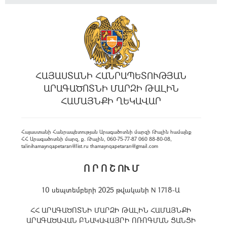
ՀԱՅԱՍՏԱՆԻ ՀԱՆՐԱՊԵՏՈՒԹՅԱՆ
ԱՐԱԳԱԾՈՏՆԻ ՄԱՐԶԻ ԹԱԼԻՆ
ՀԱՄԱՅՆՔԻ ՂԵԿԱՎԱՐ
Հայաստանի Հանրապետության Արագածոտնի մարզի Թալին համայնք
ՀՀ Արագածոտնի մարզ, ք. Թալին, 060-75-77-87 060 88-80-08,
talinihamaynqapetaran@list.ru thamaynqapetaran@gmail.com
Ո Ր Ո Շ ՈՒ Մ
10 սեպտեմբերի 2025 թվականի N 1718-Ա
ՀՀ ԱՐԱԳԱԾՈՏՆԻ ՄԱՐԶԻ ԹԱԼԻՆ ՀԱՄԱՅՆՔԻ
ԱՐԱԳԱԾԱՎԱՆ ԲՆԱԿԱՎԱՅՐԻ ՈՌՈԳՄԱՆ ՑԱՆՑԻ