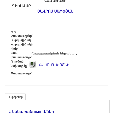
ՀԱՄԱՅՆՔԻ
ՂԵԿԱՎԱՐ
ՏԱՎՐՈՍ ՍԱՓԵՅԱՆ
Կից
փաստաթղթեր՝
Կարգավիճակ՝
Կարգավիճակի
հիմք՝
Փակ
Հրապարակման ենթակա է
փաստաթուղթ՝
Որոշման
ՀՀ ԱՐԱԳԱԾՈՏՆԻ ...
նախագիծը՝
Փաստաթուղթ՝
Կարծիքներ
Մեկնաբանություններ