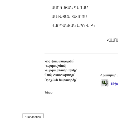
ՍԱՐԳՍՅԱՆ ԳԵՂԱՄ
ՍԱՓԵՅԱՆ ՏԱՎՐՈՍ
ՎԱՐԴԱՆՅԱՆ ԱՐՈՒՍԻԿ
Հ
Կից փաստաթղթեր՝
Կարգավիճակ՝
Կարգավիճակի հիմք՝
Փակ փաստաթուղթ՝
Հրապարա
Որոշման նախագիծը՝
Թիվ
Նիստ
Կարծիքներ