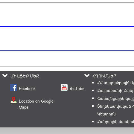
ՄԻԱՑԵՔ ՄԵԶ
ՀՂՈՒՄՆԵՐ
ՀՀ տարածքային 
Facebook
YouTube
Հայաստանի Հանր
Համայնքային կայ
Location on Google
Տեղեկատվական 
Maps
Կենտրոն
Հանրային մասնա