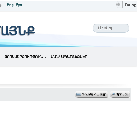
Մուտք
ՄԱՅՆՔ
ԶԲՈՍԱՇՐՋՈՒԹՅՈՒՆ
ՄԱՆԿԱՊԱՐՏԵԶՆԵՐ