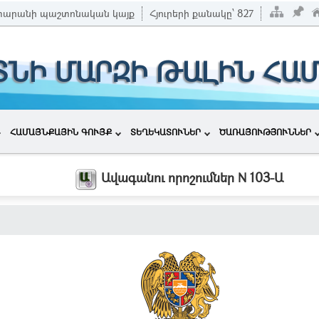
տարանի պաշտոնական կայք
Հյուրերի քանակը՝
827
ՏՆԻ ՄԱՐԶԻ ԹԱԼԻՆ ՀԱ
ՀԱՄԱՅՆՔԱՅԻՆ ԳՈՒՅՔ
ՏԵՂԵԿԱՏՈՒՆԵՐ
ԾԱՌԱՅՈՒԹՅՈՒՆՆԵՐ
Ավագանու որոշումներ N 103-Ա