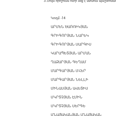
3.Սույն որոշումն ուժի մեջ է մտնում պաշտ
Կողմ -14
ԱՐՄԵՆ ԾԱՌՈՒԿՅԱՆ
ԳՐԻԳՈՐՅԱՆ ՆԱՐԵԿ
ԳՐԻԳՈՐՅԱՆ ՍԱՐԳԻՍ
ԿԱՐԱՊԵՏՅԱՆ ԱՐՄԱՆ
ՂԱԶԱՐՅԱՆ ԳԵՂԱՄ
ՄԱՐԳԱՐՅԱՆ ՄՀԵՐ
ՄԱՐԳԱՐՅԱՆ ՆԵԼԼԻ
ՄԻՆԱՍՅԱՆ ԱՎԵՏԻՍ
ՄԿՐՏՉՅԱՆ ԷՄԻՆ
ՄԿՐՏՉՅԱՆ ՍԵՐԳԵ
ՄՆԱՑԱԿԱՆՅԱՆ ՄՆԱՑԱԿԱՆ