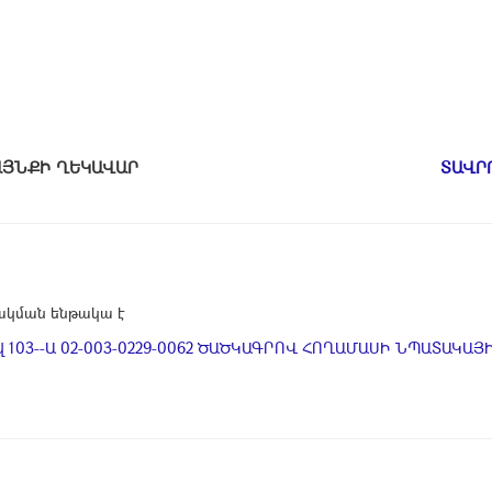
ԱՄԱՅՆՔԻ ՂԵԿԱՎԱՐ
ՏԱՎՐ
կման ենթակա է
 103--Ա 02-003-0229-0062 ԾԱԾԿԱԳՐՈՎ ՀՈՂԱՄԱՍԻ ՆՊԱՏԱԿԱՅԻՆ