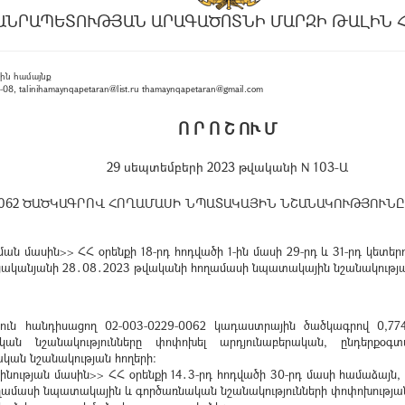
ԱՆՐԱՊԵՏՈՒԹՅԱՆ ԱՐԱԳԱԾՈՏՆԻ ՄԱՐԶԻ ԹԱԼԻՆ 
ին համայնք
, talinihamaynqapetaran@list.ru thamaynqapetaran@gmail.com
Ո Ր Ո Շ ՈՒ Մ
29 սեպտեմբերի 2023 թվականի N 103-Ա
9-0062 ԾԱԾԿԱԳՐՈՎ ՀՈՂԱՄԱՍԻ ՆՊԱՏԱԿԱՅԻՆ ՆՇԱՆԱԿՈՒԹՅՈՒՆ
մասին>> ՀՀ օրենքի 18-րդ հոդվածի 1-ին մասի 29-րդ և 31-րդ կետերով
ացականյանի 28․08․2023 թվականի հողամասի նպատակային նշանակությա
ուն հանդիսացող 02-003-0229-0062 կադաստրային ծածկագրով 0,7
ան նշանակությունները փոփոխել արդյունաբերական, ընդերքօգ
ան նշանակության հողերի:
նության մասին>> ՀՀ օրենքի 14․3-րդ հոդվածի 30-րդ մասի համաձայն,
ամասի նպատակային և գործառնական նշանակությունների փոփոխությա