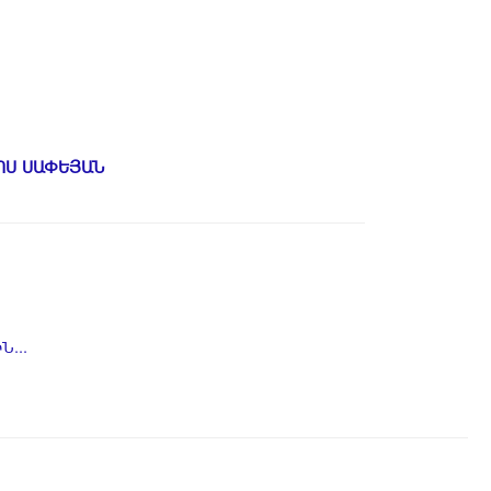
ՈՍ ՍԱՓԵՅԱՆ
...