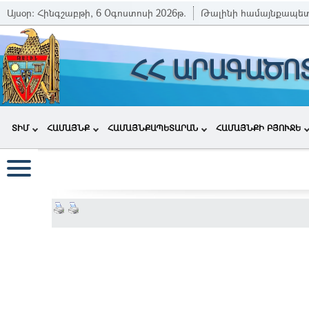
Այսօր:
Հինգշաբթի, 6 Օգոստոսի 2026թ.
Թալինի համայնքապե
ՀՀ ԱՐԱԳԱԾՈ
ՏԻՄ
ՀԱՄԱՅՆՔ
ՀԱՄԱՅՆՔԱՊԵՏԱՐԱՆ
ՀԱՄԱՅՆՔԻ ԲՅՈՒՋԵ