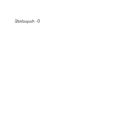
Ձեռնպահ -0