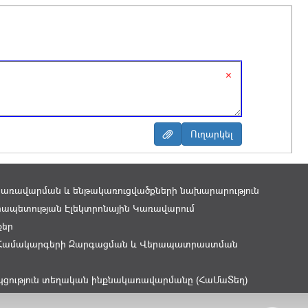
×
կառավարման և ենթակառուցվածքների նախարարություն
ապետության Էլեկտրոնային Կառավարում
քեր
Համակարգերի Զարգացման և Վերապատրաստման
կցություն տեղական ինքնակառավարմանը (ՀաՄաՏեղ)