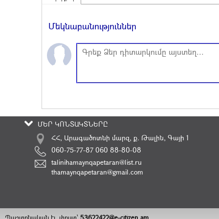
Մեկնաբանություններ
ՄԵՐ ԿՈՆՏԱԿՏՆԵՐԸ
ՀՀ, Արագածոտնի մարզ, ք. Թալին, Գայի 1
060-75-77-87 060 88-80-08
talinihamaynqapetaran@list.ru
thamaynqapetaran@gmail.com
Պաշտոնական էլ. փոստ`
53622422@e-citizen.am