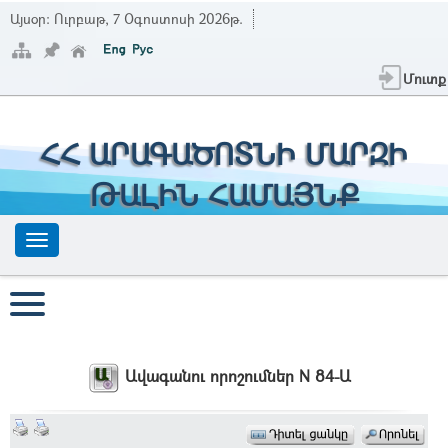
Այսօր:
Ուրբաթ, 7 Օգոստոսի 2026թ.
Մուտք
ՀՀ ԱՐԱԳԱԾՈՏՆԻ ՄԱՐԶԻ
ԹԱԼԻՆ ՀԱՄԱՅՆՔ
Ավագանու որոշումներ N 84-Ա