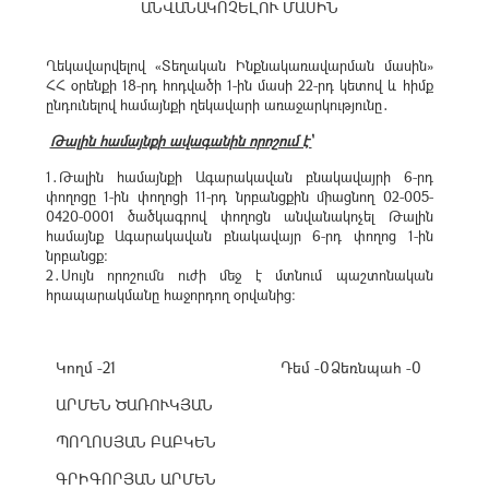
ԱՆՎԱՆԱԿՈՉԵԼՈՒ ՄԱՍԻՆ
Ղեկավարվելով «Տեղական Ինքնակառավարման մասին»
ՀՀ օրենքի 18-րդ հոդվածի 1-ին մասի 22-րդ կետով և հիմք
ընդունելով համայնքի ղեկավարի առաջարկությունը․
Թալին համայնքի ավագանին որոշում է՝
1․Թալին համայնքի Ագարակավան բնակավայրի 6-րդ
փողոցը 1-ին փողոցի 11-րդ նրբանցքին միացնող 02-005-
0420-0001 ծածկագրով փողոցն անվանակոչել Թալին
համայնք Ագարակավան բնակավայր 6-րդ փողոց 1-ին
նրբանցք։
2․Սույն որոշումն ուժի մեջ է մտնում պաշտոնական
հրապարակմանը հաջորդող օրվանից։
Կողմ -21
Դեմ -0
Ձեռնպահ -0
ԱՐՄԵՆ ԾԱՌՈՒԿՅԱՆ
ՊՈՂՈՍՅԱՆ ԲԱԲԿԵՆ
ԳՐԻԳՈՐՅԱՆ ԱՐՄԵՆ