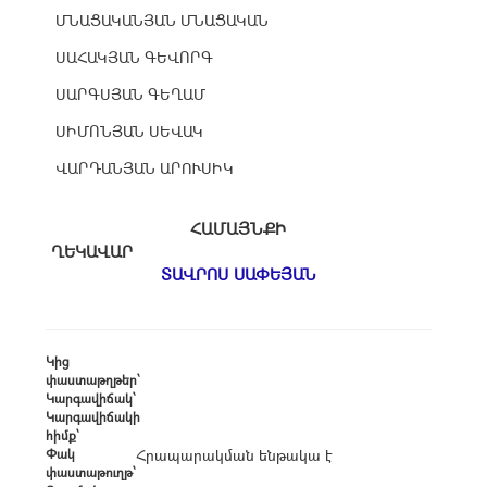
ՄՆԱՑԱԿԱՆՅԱՆ ՄՆԱՑԱԿԱՆ
ՍԱՀԱԿՅԱՆ ԳԵՎՈՐԳ
ՍԱՐԳՍՅԱՆ ԳԵՂԱՄ
ՍԻՄՈՆՅԱՆ ՍԵՎԱԿ
ՎԱՐԴԱՆՅԱՆ ԱՐՈՒՍԻԿ
ՀԱՄԱՅՆՔԻ
ՂԵԿԱՎԱՐ
ՏԱՎՐՈՍ ՍԱՓԵՅԱՆ
Կից
փաստաթղթեր՝
Կարգավիճակ՝
Կարգավիճակի
հիմք՝
Փակ
Հրապարակման ենթակա է
փաստաթուղթ՝