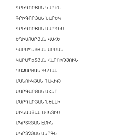
ԳՐԻԳՈՐՅԱՆ ԿԱՐԵՆ
ԳՐԻԳՈՐՅԱՆ ՆԱՐԵԿ
ԳՐԻԳՈՐՅԱՆ ՍԱՐԳԻՍ
ԵՂԻԱԶԱՐՅԱՆ ՎԱՀԵ
ԿԱՐԱՊԵՏՅԱՆ ԱՐՄԱՆ
ԿԱՐԱՊԵՏՅԱՆ ՀԱՐՈՒԹՅՈՒՆ
ՂԱԶԱՐՅԱՆ ԳԵՂԱՄ
ՄԱՆՈՒԿՅԱՆ ԴԱՎԻԹ
ՄԱՐԳԱՐՅԱՆ ՄՀԵՐ
ՄԱՐԳԱՐՅԱՆ ՆԵԼԼԻ
ՄԻՆԱՍՅԱՆ ԱՎԵՏԻՍ
ՄԿՐՏՉՅԱՆ ԷՄԻՆ
ՄԿՐՏՉՅԱՆ ՍԵՐԳԵ