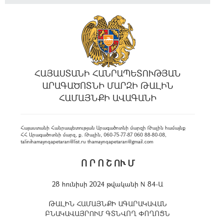
ՀԱՅԱՍՏԱՆԻ ՀԱՆՐԱՊԵՏՈՒԹՅԱՆ
ԱՐԱԳԱԾՈՏՆԻ ՄԱՐԶԻ ԹԱԼԻՆ
ՀԱՄԱՅՆՔԻ ԱՎԱԳԱՆԻ
Հայաստանի Հանրապետության Արագածոտնի մարզի Թալին համայնք
ՀՀ Արագածոտնի մարզ, ք. Թալին, 060-75-77-87 060 88-80-08,
talinihamaynqapetaran@list.ru thamaynqapetaran@gmail.com
Ո Ր Ո Շ ՈՒ Մ
28 հունիսի 2024 թվականի N 84-Ա
ԹԱԼԻՆ ՀԱՄԱՅՆՔԻ ԱԳԱՐԱԿԱՎԱՆ
ԲՆԱԿԱՎԱՅՐՈՒՄ ԳՏՆՎՈՂ ՓՈՂՈՑՆ