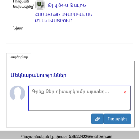
Որոշման
Թիվ 84-Ա ԹԱԼԻՆ
նախագիծը՝
ՀԱՄԱՅՆՔԻ ԱԳԱՐԱԿԱՎԱՆ
ԲՆԱԿԱՎԱՅՐՈՒՄ...
Նիստ
Կարծիքներ
Մեկնաբանություններ
×
Պաշտոնական էլ. փոստ`
53622422@e-citizen.am