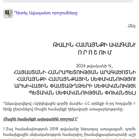
Դիտել Ավագանու որոշումները
Զեկ.
ԹԱԼԻՆ ՀԱՄԱՅՆՔԻ ԱՎԱԳԱՆԻ
Ո Ր Ո Շ ՈՒ Մ
2024 թվականի N_
ՀԱՅԱՍՏԱՆԻ ՀԱՆՐԱՊԵՏՈՒԹՅԱՆ ԱՐԱԳԱԾՈՏՆԻ 
ՀԱՄԱՅՆՔԻ ՀԱՄԱՅՆՔԱՅԻՆ ՍԵՓԱԿԱՆՈՒԹՅՈՒ
ԱՐԽԻՎԱՅԻՆ ՓԱՍՏԱԹՂԹԵՐԻ ՍԵՓԱԿԱՆՈՒԹՅԱ
ՊԵՏԱԿԱՆ ՍԵՓԱԿԱՆՈՒԹՅԱՆ ՓՈԽԱՆՑԵԼՈ
Ղեկավարվելով «Արխիվային գործի մասին» ՀՀ օրենքի 6-րդ հոդվածի 1-ի
հիմք ընդունելով Թալին համայնքի ղեկավարի առաջարկությունը․
Թալին համայնքի ավագանին որոշում է՝
1.Տալ համաձայնություն 2018 թվականը ներառյալ առաջացած, գործ
համայնքային սեփականություն համարվող (համայնքապետարանի աշխ