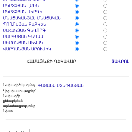
ՄԿՐՏՉՅԱՆ ԷՄԻՆ
ՄԿՐՏՉՅԱՆ ՍԵՐԳԵ
ՄՆԱՑԱԿԱՆՅԱՆ ՄՆԱՑԱԿԱՆ
ՊՈՂՈՍՅԱՆ ԲԱԲԿԵՆ
ՍԱՀԱԿՅԱՆ ԳԵՎՈՐԳ
ՍԱՐԳՍՅԱՆ ԳԵՂԱՄ
ՍԻՄՈՆՅԱՆ ՍԵՎԱԿ
ՎԱՐԴԱՆՅԱՆ ԱՐՈՒՍԻԿ
ՀԱՄԱՅՆՔԻ ՂԵԿԱՎԱՐ
ՏԱՎՐՈՍ
Նախագիծ կազմող
ԳԱՅԱՆԵ ՍՏԵՓԱՆՅԱՆ
Կից փաստաթղթեր՝
Նախագծի
քննարկման
արձանագրությունը
Նիստ