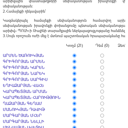
արխիվային փաստաթղթերի սեփականության իրավունքի փ
սեփականության:
2.Համայնքի ղեկավարին՝
Կազմակերպել համայնքի սեփականություն համարվող արխ
սեփականության իրավունքի փոխանցումը պետական սեփականության
արխիվ» ՊՈԱԿ-ի Թալինի տարածքային ներկայացուցչությանը հանձնելով
3.Սույն որոշումն ուժի մեջ է մտնում պաշտոնական հրապարակմանը հաջ
Կողմ (21)
Դեմ (0)
Ձեռն
ԱՐՄԵՆ ԾԱՌՈՒԿՅԱՆ
ԳՐԻԳՈՐՅԱՆ ԱՐՄԵՆ
ԳՐԻԳՈՐՅԱՆ ԿԱՐԵՆ
ԳՐԻԳՈՐՅԱՆ ՆԱՐԵԿ
ԳՐԻԳՈՐՅԱՆ ՍԱՐԳԻՍ
ԵՂԻԱԶԱՐՅԱՆ ՎԱՀԵ
ԿԱՐԱՊԵՏՅԱՆ ԱՐՄԱՆ
ԿԱՐԱՊԵՏՅԱՆ ՀԱՐՈՒԹՅՈՒՆ
ՂԱԶԱՐՅԱՆ ԳԵՂԱՄ
ՄԱՆՈՒԿՅԱՆ ԴԱՎԻԹ
ՄԱՐԳԱՐՅԱՆ ՄՀԵՐ
ՄԱՐԳԱՐՅԱՆ ՆԵԼԼԻ
ՄԻՆԱՍՅԱՆ ԱՎԵՏԻՍ