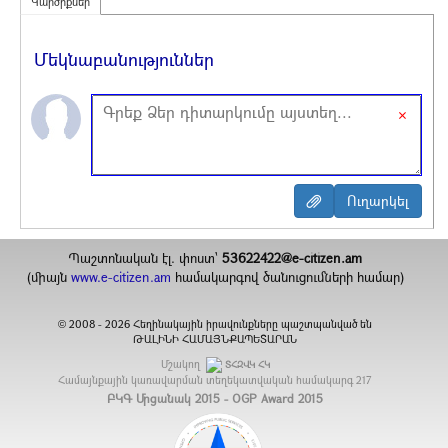
Կարծիքներ
Մեկնաբանություններ
×
Պաշտոնական էլ. փոստ`
53622422@e-citizen.am
(միայն
www.e-citizen.am
համակարգով ծանուցումների համար)
2008 -
2026
Հեղինակային իրավունքները պաշտպանված են
©
ԹԱԼԻՆԻ ՀԱՄԱՅՆՔԱՊԵՏԱՐԱՆ
Մշակող
ՏՀԶՎԿ ՀԿ
Համայնքային կառավարման տեղեկատվական համակարգ
217
ԲԿԳ Մրցանակ 2015 - OGP Award 2015