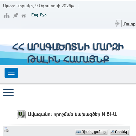
Այսօր:
Կիրակի, 9 Օգոստոսի 2026թ.
Մուտք
ՀՀ ԱՐԱԳԱԾՈՏՆԻ ՄԱՐԶԻ
ԹԱԼԻՆ ՀԱՄԱՅՆՔ
Ավագանու որոշման նախագծեր N 81-Ա