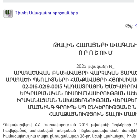
Դիտել Ավագանու որոշումները
Զեկ.
Գ
ԹԱԼԻՆ ՀԱՄԱՅՆՔԻ ԱՎԱԳԱՆԻ
Ո Ր Ո Շ ՈՒ Մ
2025 թվականի N_
ԱՐԱԳԱԾԱՎԱՆ ԲՆԱԿԱՎԱՅՐԻ ՎԱՐՉԱԿԱՆ ՏԱՐԱԾ
ԱՐԱԳԱԾԻ ՊԵՌԼԻՏՆԵՐԻ ՀԱՆՔԱՎԱՅՐԻ ՀՅՈՒՍԻՍԱ
02-016-0219-0015 ԿԱԴԱՍՏՐԱՅԻՆ ԾԱԾԿԱԳՐՈ
ԵՐԿՐԱԲԱՆԱԿԱՆ ՈՒՍՈՒՄՆԱՍԻՐՈՒԹՅԱՆ ԱՇԽ
ԻՐԱԿԱՆԱՑՄԱՆ ՆԱԽԱՁԵՌՆՈՒԹՅԱՆ ՎԵՐԱԲԵՐՅ
ՄԱՅՆԻՆԳ ԳՐՈՒՊ» ՍՊ ԸՆԿԵՐՈՒԹՅԱՆԸ Ն
ՀԱՄԱՁԱՅՆՈՒԹՅՈՒՆ ՏԱԼՈՒ ՄԱՍԻ
Ղեկավարվելով ՀՀ Կառավարության 2014 թվականի նոյեմբերի 19-
հավելվածով սահմանված տեղական ինքնակառավարման մարմինն
համաձայնություն տալու ընթացակարգի 28-րդ կետի պահանջով, հիմք ը