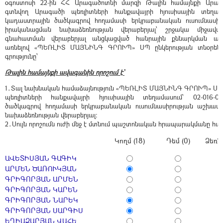
օգոստոսի 22-ին ՀՀ Արագածոտնի մարզի Թալին համայնքի Արագ
գտնվող Արագածի պեռլիտների հանքավայրի հյուսիսային տեղամաս
կադաստրային ծածկագրով հողամասի երկրաբանական ուսումնասի
իրականացման նախաձեռնության վերաբերյալ՝ շրջակա միջավա
գնահատման վերաբերյալ անցկացված հանրային քննարկման արձա
առնելով «ՊԵՌԼԻՏ ՄԱՅՆԻՆԳ ԳՐՈՒՊ» ՍՊ ընկերության տնօրենի
գրությունը՝
Թալին համայնքի ավագանին որոշում է`
1․Տալ նախնական համաձայնություն «ՊԵՌԼԻՏ ՄԱՅՆԻՆԳ ԳՐՈՒՊ» ՍՊ 
պեռլիտների հանքավայրի հյուսիսային տեղամասում՝ 02-016-0
ծածկագրով հողամասի երկրաբանական ուսումնասիրության աշխա
նախաձեռնության վերաբերյալ:
2․Սույն որոշումն ուժի մեջ է մտնում պաշտոնական հրապարակմանը հա
Կողմ (18)
Դեմ (0)
Ձեռն
ԱՎԵՏԻՍՅԱՆ ԳԱԳԻԿ
ԱՐՄԵՆ ԾԱՌՈՒԿՅԱՆ
ԳՐԻԳՈՐՅԱՆ ԱՐՄԵՆ
ԳՐԻԳՈՐՅԱՆ ԿԱՐԵՆ
ԳՐԻԳՈՐՅԱՆ ՆԱՐԵԿ
ԳՐԻԳՈՐՅԱՆ ՍԱՐԳԻՍ
ԵՂԻԱԶԱՐՅԱՆ ՎԱՀԵ