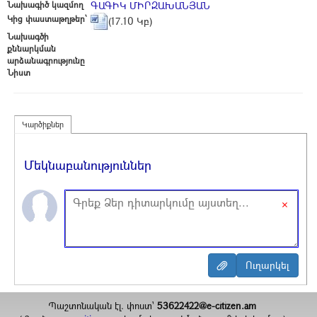
Նախագիծ կազմող
ԳԱԳԻԿ ՄԻՐԶԱԽԱՆՅԱՆ
Կից փաստաթղթեր՝
(17.10 Կբ)
Նախագծի
քննարկման
արձանագրությունը
Նիստ
Կարծիքներ
Մեկնաբանություններ
×
Պաշտոնական էլ. փոստ`
53622422@e-citizen.am