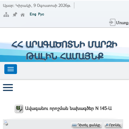
Այսօր:
Կիրակի, 9 Օգոստոսի 2026թ.
Մուտք
ՀՀ ԱՐԱԳԱԾՈՏՆԻ ՄԱՐԶԻ
ԹԱԼԻՆ ՀԱՄԱՅՆՔ
Ավագանու որոշման նախագծեր N 145-Ա