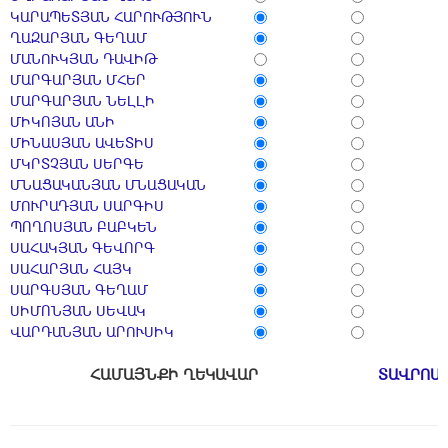
ԿԱՐԱՊԵՏՅԱՆ ՀԱՐՈՒԹՅՈՒՆ
ՂԱԶԱՐՅԱՆ ԳԵՂԱՄ
ՄԱՆՈՒԿՅԱՆ ԴԱՎԻԹ
ՄԱՐԳԱՐՅԱՆ ՄՀԵՐ
ՄԱՐԳԱՐՅԱՆ ՆԵԼԼԻ
ՄԻԿՈՅԱՆ ԱՆԻ
ՄԻՆԱՍՅԱՆ ԱՎԵՏԻՍ
ՄԿՐՏՉՅԱՆ ՍԵՐԳԵ
ՄՆԱՑԱԿԱՆՅԱՆ ՄՆԱՑԱԿԱՆ
ՄՈՒՐԱԴՅԱՆ ՍԱՐԳԻՍ
ՊՈՂՈՍՅԱՆ ԲԱԲԿԵՆ
ՍԱՀԱԿՅԱՆ ԳԵՎՈՐԳ
ՍԱՀԱՐՅԱՆ ՀԱՅԿ
ՍԱՐԳՍՅԱՆ ԳԵՂԱՄ
ՍԻՄՈՆՅԱՆ ՍԵՎԱԿ
ՎԱՐԴԱՆՅԱՆ ԱՐՈՒՍԻԿ
ՀԱՄԱՅՆՔԻ ՂԵԿԱՎԱՐ
ՏԱՎՐՈՍ