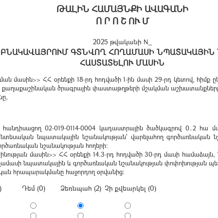
ԹԱԼԻՆ ՀԱՄԱՅՆՔԻ ԱՎԱԳԱՆԻ
Ո Ր Ո Շ ՈՒ Մ
2025 թվականի N_
 ԲՆԱԿԱՎԱՅՐՈՒՄ ԳՏՆՎՈՂ ՀՈՂԱՄԱՍԻ ՆՊԱՏԱԿԱՅԻՆ
ՀԱՍՏԱՏԵԼՈՒ ՄԱՍԻՆ
 մասին>> ՀՀ օրենքի 18-րդ հոդվածի 1-ին մասի 29-րդ կետով, հիմք ը
երի քաղաքաշինական ծրագրային փաստաթղթերի մշակման աշխատանքները
նը,
ն հանդիսացող 02-019-0114-0004 կադաստրային ծածկագրով 0․2 հա
ղատնտեսական նպատակային նշանակության՝ վարելահող գործառնական 
ործառնական նշանակության հողերի:
նության մասին>> ՀՀ օրենքի 14.3-րդ հոդվածի 30-րդ մասի համաձայն,
ղամասի նպատակային և գործառնական նշանակության փոփոխության պե
ոնական հրապարակմանը հաջորդող օրվանից:
)
Դեմ (0)
Ձեռնպահ (2)
Չի քվեարկել (0)