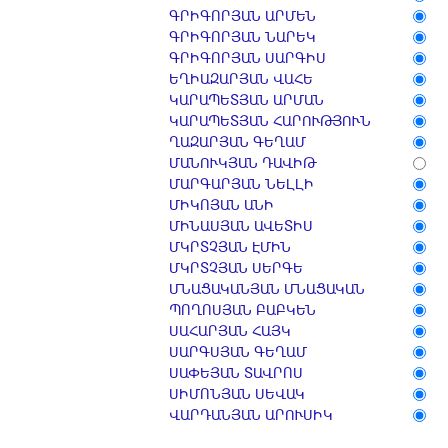
ԳՐԻԳՈՐՅԱՆ ԱՐՄԵՆ
ԳՐԻԳՈՐՅԱՆ ՆԱՐԵԿ
ԳՐԻԳՈՐՅԱՆ ՍԱՐԳԻՍ
ԵՂԻԱԶԱՐՅԱՆ ՎԱՀԵ
ԿԱՐԱՊԵՏՅԱՆ ԱՐՄԱՆ
ԿԱՐԱՊԵՏՅԱՆ ՀԱՐՈՒԹՅՈՒՆ
ՂԱԶԱՐՅԱՆ ԳԵՂԱՄ
ՄԱՆՈՒԿՅԱՆ ԴԱՎԻԹ
ՄԱՐԳԱՐՅԱՆ ՆԵԼԼԻ
ՄԻԿՈՅԱՆ ԱՆԻ
ՄԻՆԱՍՅԱՆ ԱՎԵՏԻՍ
ՄԿՐՏՉՅԱՆ ԷՄԻՆ
ՄԿՐՏՉՅԱՆ ՍԵՐԳԵ
ՄՆԱՑԱԿԱՆՅԱՆ ՄՆԱՑԱԿԱՆ
ՊՈՂՈՍՅԱՆ ԲԱԲԿԵՆ
ՍԱՀԱՐՅԱՆ ՀԱՅԿ
ՍԱՐԳՍՅԱՆ ԳԵՂԱՄ
ՍԱՓԵՅԱՆ ՏԱՎՐՈՍ
ՍԻՄՈՆՅԱՆ ՍԵՎԱԿ
ՎԱՐԴԱՆՅԱՆ ԱՐՈՒՍԻԿ