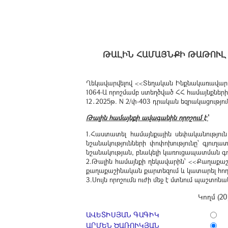
ԹԱԼԻՆ ՀԱՄԱՅՆՔԻ ԹԱԹՈՒԼ
Ղեկավարվելով <<Տեղական Ինքնակառավարման
1064-Ա որոշմամբ ստեղծված ՀՀ համայնքն
12․2025թ. N 2/փ-403 դրական եզրակացությու
Թալին համայնքի ավագանին որոշում է՝
1.Հաստատել համայնքային սեփականությու
նշանակությունների փոփոխությունը՝ գյու
նշանակության, բնակելի կառուցապատման գ
2.Թալին համայնքի ղեկավարին՝ <<Քաղաքաշի
քաղաքաշինական քարտեզում և կատարել հո
3.Սույն որոշումն ուժի մեջ է մտնում պաշտ
Կողմ (20
ԱՎԵՏԻՍՅԱՆ ԳԱԳԻԿ
ԱՐՄԵՆ ԾԱՌՈՒԿՅԱՆ