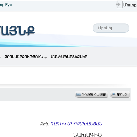
Մուտք
ՄԱՅՆՔ
ԶԲՈՍԱՇՐՋՈՒԹՅՈՒՆ
ՄԱՆԿԱՊԱՐՏԵԶՆԵՐ
Զեկ.
ԳԱԳԻԿ ՄԻՐԶԱԽԱՆՅԱՆ
ՆԱԽԱԳԻԾ