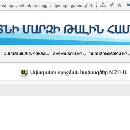
անի պաշտոնական կայք
Հյուրերի քանակը՝
75
ՏՆԻ ՄԱՐԶԻ ԹԱԼԻՆ ՀԱ
ՀԱՄԱՅՆՔԱՅԻՆ ԳՈՒՅՔ
ՏԵՂԵԿԱՏՈՒՆԵՐ
ԾԱՌԱՅՈՒԹՅՈՒՆՆԵՐ
Ավագանու որոշման նախագծեր N 211-Ա