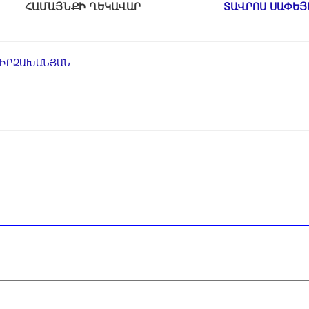
ՀԱՄԱՅՆՔԻ ՂԵԿԱՎԱՐ
ՏԱՎՐՈՍ ՍԱՓԵՅ
ՄԻՐԶԱԽԱՆՅԱՆ