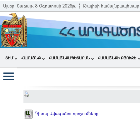
Այսօր:
Շաբաթ, 8 Օգոստոսի 2026թ.
Թալինի համայնքապետար
ՀՀ ԱՐԱԳԱԾՈ
ՏԻՄ
ՀԱՄԱՅՆՔ
ՀԱՄԱՅՆՔԱՊԵՏԱՐԱՆ
ՀԱՄԱՅՆՔԻ ԲՅՈՒՋԵ
Դիտել Ավագանու որոշումները