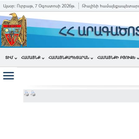
Այսօր:
Ուրբաթ, 7 Օգոստոսի 2026թ.
Թալինի համայնքապետար
ՀՀ ԱՐԱԳԱԾՈ
ՏԻՄ
ՀԱՄԱՅՆՔ
ՀԱՄԱՅՆՔԱՊԵՏԱՐԱՆ
ՀԱՄԱՅՆՔԻ ԲՅՈՒՋԵ