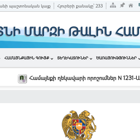
անի պաշտոնական կայք
Հյուրերի քանակը՝
233
ՏՆԻ ՄԱՐԶԻ ԹԱԼԻՆ ՀԱ
ՀԱՄԱՅՆՔԱՅԻՆ ԳՈՒՅՔ
ՏԵՂԵԿԱՏՈՒՆԵՐ
ԾԱՌԱՅՈՒԹՅՈՒՆՆԵՐ
Համայնքի ղեկավարի որոշումներ N 1231-Ա