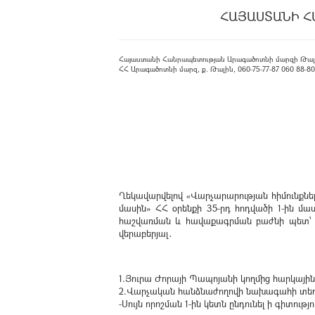
ՀԱՅԱՍՏԱՆԻ Հ
Հայաստանի Հանրապետության Արագածոտնի մարզի Թալ
ՀՀ Արագածոտնի մարզ, ք. Թալին, 060-75-77-87 060 88-80-08
Ղեկավարվելով «Վարչարարության հիմունքնե
մասին» ՀՀ օրենքի 35-րդ հոդվածի 1-ին 
հաշվառման և հավաքագրման բաժնի պետ՝ Ց․
վերաբերյալ․
1.Յուրա Ժորայի Պապոյանի կողմից հարկային
2.Վարչական հանձնաժողովի նախագահի տեղ
-Սույն որոշման 1-ին կետն ընդունել ի գի