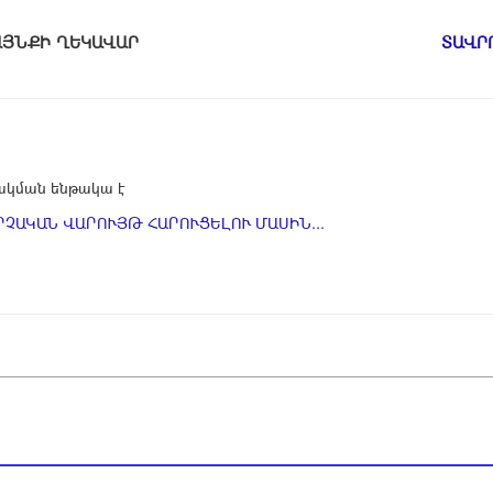
ԱՄԱՅՆՔԻ ՂԵԿԱՎԱՐ
ՏԱՎՐ
կման ենթակա է
ՉԱԿԱՆ ՎԱՐՈՒՅԹ ՀԱՐՈՒՑԵԼՈՒ ՄԱՍԻՆ...