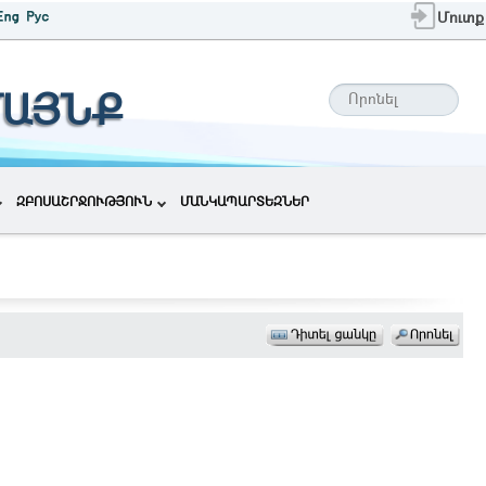
Մուտք
ՄԱՅՆՔ
ԶԲՈՍԱՇՐՋՈՒԹՅՈՒՆ
ՄԱՆԿԱՊԱՐՏԵԶՆԵՐ