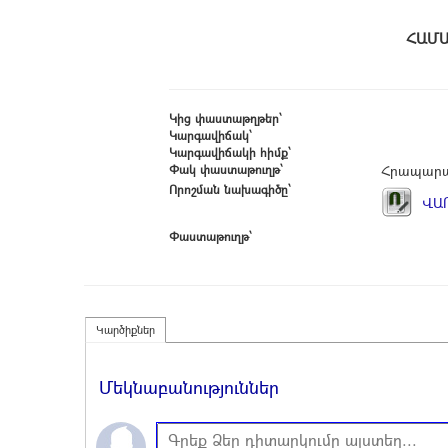
Հ
Կից փաստաթղթեր՝
Կարգավիճակ՝
Կարգավիճակի հիմք՝
Փակ փաստաթուղթ՝
Հրապարա
Որոշման նախագիծը՝
ՎԱՐ
Փաստաթուղթ՝
Կարծիքներ
Մեկնաբանություններ