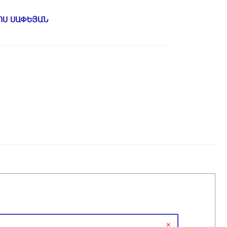
ՈՍ ՍԱՓԵՅԱՆ
×