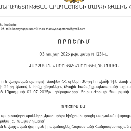
ԱՆՐԱՊԵՏՈՒԹՅԱՆ ԱՐԱԳԱԾՈՏՆԻ ՄԱՐԶԻ ԹԱԼԻՆ 
ին համայնք
, talinihamaynqapetaran@list.ru thamaynqapetaran@gmail.com
Ո Ր Ո Շ ՈՒ Մ
03 հուլիսի 2025 թվականի N 1231-Ա
ՎԱՐՉԱԿԱՆ ՎԱՐՈՒՅԹ ՀԱՐՈՒՑԵԼՈՒ ՄԱՍԻՆ
րի և վարչական վարույթի մասին» ՀՀ օրենքի 30-րդ հոդվածի 1-ին մասի
մասի 24-րդ կետով և հիմք ընդունելով Թալին համայնքապետարանի ա
Մկրտչյանի 02․07․2025թ․ զեկուցագիրը՝ Յուրա Ժորայի Պապոյանի կ
ՈՐՈՇՈՒՄ ԵՄ`
 պարտավորությունները չկատարելու հիմքով հարուցել վարչական վարույթ
ակալ Է․ Խաչատրյանին՝
տություն և վարչական վարույթն իրականացնել Հայաստանի Հանրապետությ