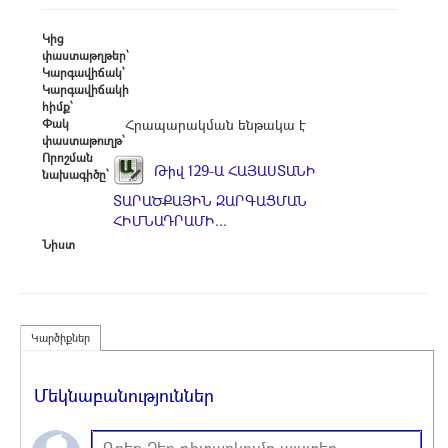
Կից
փաստաթղթեր՝
Կարգավիճակ՝
Կարգավիճակի
հիմք՝
Փակ
Հրապարակման ենթակա է
փաստաթուղթ՝
Որոշման
Թիվ 129-Ա ՀԱՅԱՍՏԱՆԻ
նախագիծը՝
ՏԱՐԱԾՔԱՅԻՆ ԶԱՐԳԱՑՄԱՆ
ՀԻՄՆԱԴՐԱՄԻ...
Նիստ
Կարծիքներ
Մեկնաբանություններ