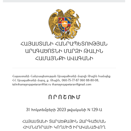
ՀԱՅԱՍՏԱՆԻ ՀԱՆՐԱՊԵՏՈՒԹՅԱՆ
ԱՐԱԳԱԾՈՏՆԻ ՄԱՐԶԻ ԹԱԼԻՆ
ՀԱՄԱՅՆՔԻ ԱՎԱԳԱՆԻ
Հայաստանի Հանրապետության Արագածոտնի մարզի Թալին համայնք
ՀՀ Արագածոտնի մարզ, ք. Թալին, 060-75-77-87 060 88-80-08,
talinihamaynqapetaran@list.ru thamaynqapetaran@gmail.com
Ո Ր Ո Շ ՈՒ Մ
31 հոկտեմբերի 2023 թվականի N 129-Ա
ՀԱՅԱՍՏԱՆԻ ՏԱՐԱԾՔԱՅԻՆ ԶԱՐԳԱՑՄԱՆ
ՀԻՄՆԱԴՐԱՄԻ ԿՈՂՄԻՑ ԻՐԱԿԱՆԱՑՎՈՂ