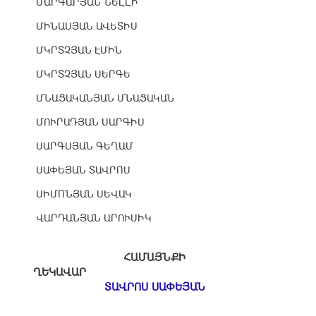
ՄԱՐԳԱՐՅԱՆ ՆԵԼԼԻ
ՄԻՆԱՍՅԱՆ ԱՎԵՏԻՍ
ՄԿՐՏՉՅԱՆ ԷՄԻՆ
ՄԿՐՏՉՅԱՆ ՍԵՐԳԵ
ՄՆԱՑԱԿԱՆՅԱՆ ՄՆԱՑԱԿԱՆ
ՄՈՒՐԱԴՅԱՆ ՍԱՐԳԻՍ
ՍԱՐԳՍՅԱՆ ԳԵՂԱՄ
ՍԱՓԵՅԱՆ ՏԱՎՐՈՍ
ՍԻՄՈՆՅԱՆ ՍԵՎԱԿ
ՎԱՐԴԱՆՅԱՆ ԱՐՈՒՍԻԿ
ՀԱՄԱՅՆՔԻ
ՂԵԿԱՎԱՐ
ՏԱՎՐՈՍ ՍԱՓԵՅԱՆ