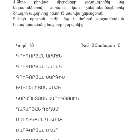
4.Ձեռք բերված միջոցները չօգտագործել այլ
նպատակներով, չօտարել կամ չսեփականաշնորհել
ծրագրի ավարտից հետո 15 տարվա ընթացքում:
5.Սույն որոշումն ուժի մեջ է մտնում պաշտոնական
հրապարակմանը հաջորդող օրվանից:
Կողմ -18
Դեմ -0
Ձեռնպահ -0
ԳՐԻԳՈՐՅԱՆ ԱՐՄԵՆ
ԳՐԻԳՈՐՅԱՆ ՆԱՐԵԿ
ԳՐԻԳՈՐՅԱՆ ՍԱՐԳԻՍ
ԵՂԻԱԶԱՐՅԱՆ ՎԱՀԵ
ԿԱՐԱՊԵՏՅԱՆ ՀԱՐՈՒԹՅՈՒՆ
ՂԱԶԱՐՅԱՆ ԳԵՂԱՄ
ՄԱՆՈՒԿՅԱՆ ԴԱՎԻԹ
ՄԱՐԳԱՐՅԱՆ ՄՀԵՐ