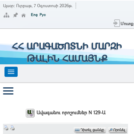
Այսօր:
Ուրբաթ, 7 Օգոստոսի 2026թ.
Մուտք
ՀՀ ԱՐԱԳԱԾՈՏՆԻ ՄԱՐԶԻ
ԹԱԼԻՆ ՀԱՄԱՅՆՔ
Ավագանու որոշումներ N 129-Ա