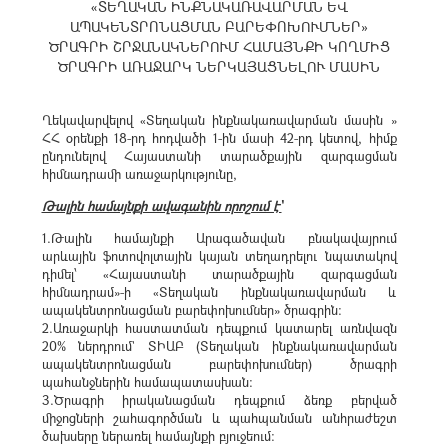
«ՏԵՂԱԿԱՆ ԻՆՔՆԱԿԱՌԱՎԱՐՄԱՆ ԵՎ
ԱՊԱԿԵՆՏՐՈՆԱՑՄԱՆ ԲԱՐԵՓՈԽՈՒՄՆԵՐ»
ԾՐԱԳՐԻ ՇՐՋԱՆԱԿՆԵՐՈՒՄ ՀԱՄԱՅՆՔԻ ԿՈՂՄԻՑ
ԾՐԱԳՐԻ ԱՌԱՋԱՐԿ ՆԵՐԿԱՅԱՑՆԵԼՈՒ ՄԱՍԻՆ
Ղեկավարվելով «Տեղական ինքնակառավարման մասին »
ՀՀ օրենքի 18-րդ հոդվածի 1-ին մասի 42-րդ կետով, հիմք
ընդունելով Հայաստանի տարածքային զարգացման
հիմնադրամի առաջարկությունը,
Թալին համայնքի ավագանին որոշում է`
1.Թալին համայնքի Արագածավան բնակավայրում
արևային ֆոտովոլտային կայան տեղադրելու նպատակով
դիմել՝ «Հայաստանի տարածքային զարգացման
հիմնադրամ»-ի «Տեղական ինքնակառավարման և
ապակենտրոնացման բարեփոխումներ» ծրագրին։
2.Առաջարկի հաստատման դեպքում կատարել առնվազն
20% ներդրում` ՏԻԱԲ (Տեղական ինքնակառավարման
ապակենտրոնացման բարեփոխումներ) ծրագրի
պահանջներին համապատասխան։
3.Ծրագրի իրականացման դեպքում ձեռք բերված
միջոցների շահագործման և պահպանման անհրաժեշտ
ծախսերը ներառել համայնքի բյուջեում: