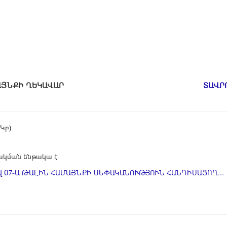
ԱՄԱՅՆՔԻ ՂԵԿԱՎԱՐ
ՏԱՎՐ
 Կբ)
կման ենթակա է
 07-Ա ԹԱԼԻՆ ՀԱՄԱՅՆՔԻ ՍԵՓԱԿԱՆՈՒԹՅՈՒՆ ՀԱՆԴԻՍԱՑՈՂ...