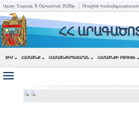
Այսօր:
Շաբաթ, 8 Օգոստոսի 2026թ.
Թալինի համայնքապետար
ՀՀ ԱՐԱԳԱԾՈ
ՏԻՄ
ՀԱՄԱՅՆՔ
ՀԱՄԱՅՆՔԱՊԵՏԱՐԱՆ
ՀԱՄԱՅՆՔԻ ԲՅՈՒՋԵ