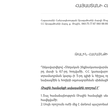
ՀԱՅԱՍՏԱՆԻ Հ
Հայաստանի Հանրապետության Արագածոտնի մարզի Թալ
ՀՀ Արագածոտնի մարզ, ք. Թալին, 060-75-77-87 060 88-80-08
ԹԱԼԻՆ ՀԱՄԱՅՆՔԻ
Ղեկավարվելով «Տեղական ինքնակառավարման մա
րդ մասի և 67-րդ հոդվածի, ՀՀ կառավարո
տրամադրման կարգ»-ի 5-րդ գլխի և հիշյալ
նախագծին և հողերի օգտագործման սխեմային
Թալին համայնքի ավագանին որոշում է՝
1.Տալ համաձայնություն Թալին համայնքի ս
հավելվածի:
2.Սույն որոշումն ուժի մեջ է մտնում պաշտ