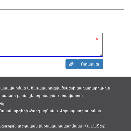
×
կառավարման և ենթակառուցվածքների նախարարություն
ապետության Էլեկտրոնային Կառավարում
քեր
Համակարգերի Զարգացման և Վերապատրաստման
կցություն տեղական ինքնակառավարմանը (ՀաՄաՏեղ)