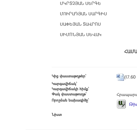
ՄԿՐՏՉՅԱՆ ՍԵՐԳԵ
ՄՈՒՐԱԴՅԱՆ ՍԱՐԳԻՍ
ՍԱՓԵՅԱՆ ՏԱՎՐՈՍ
ՍԻՄՈՆՅԱՆ ՍԵՎԱԿ
Հ
Կից փաստաթղթեր՝
(17.60
Կարգավիճակ՝
Կարգավիճակի հիմք՝
Փակ փաստաթուղթ՝
Հրապարա
Որոշման նախագիծը՝
Թիվ
Նիստ