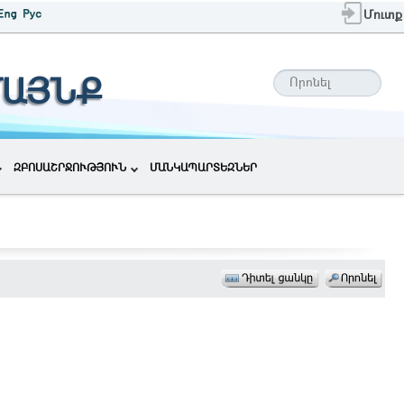
Մուտք
ՄԱՅՆՔ
ԶԲՈՍԱՇՐՋՈՒԹՅՈՒՆ
ՄԱՆԿԱՊԱՐՏԵԶՆԵՐ