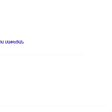
ՈՍ ՍԱՓԵՅԱՆ