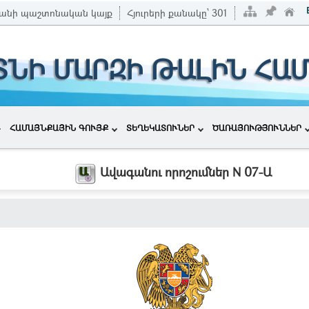
անի պաշտոնական կայք
Հյուրերի քանակը՝
301
ՏՆԻ ՄԱՐԶԻ ԹԱԼԻՆ ՀԱ
ՀԱՄԱՅՆՔԱՅԻՆ ԳՈՒՅՔ
ՏԵՂԵԿԱՏՈՒՆԵՐ
ԾԱՌԱՅՈՒԹՅՈՒՆՆԵՐ
Ավագանու որոշումներ N 07-Ա