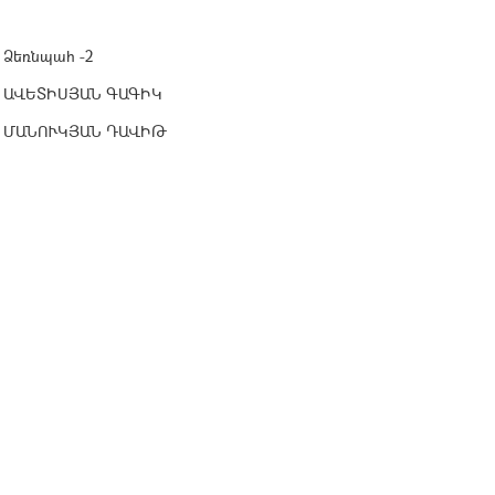
Ձեռնպահ -2
ԱՎԵՏԻՍՅԱՆ ԳԱԳԻԿ
ՄԱՆՈՒԿՅԱՆ ԴԱՎԻԹ