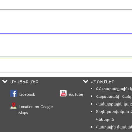
ՄԻԱՑԵՔ ՄԵԶ
ՀՂՈՒՄՆԵՐ
ՀՀ տարածքային 
Facebook
YouTube
Հայաստանի Հանր
Համայնքային կայ
Location on Google
Տեղեկատվական 
Maps
Կենտրոն
Հանրային մասնա