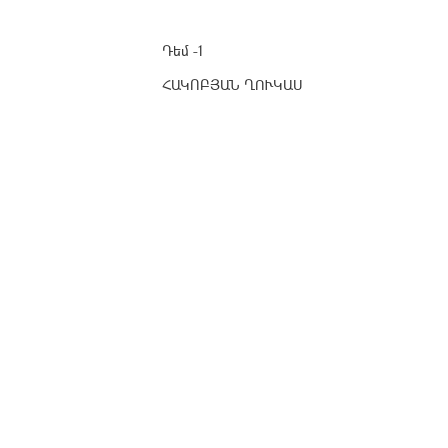
Դեմ -1
ՀԱԿՈԲՅԱՆ ՂՈՒԿԱՍ