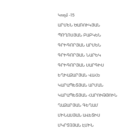
Կողմ -15
ԱՐՄԵՆ ԾԱՌՈՒԿՅԱՆ
ՊՈՂՈՍՅԱՆ ԲԱԲԿԵՆ
ԳՐԻԳՈՐՅԱՆ ԱՐՄԵՆ
ԳՐԻԳՈՐՅԱՆ ՆԱՐԵԿ
ԳՐԻԳՈՐՅԱՆ ՍԱՐԳԻՍ
ԵՂԻԱԶԱՐՅԱՆ ՎԱՀԵ
ԿԱՐԱՊԵՏՅԱՆ ԱՐՄԱՆ
ԿԱՐԱՊԵՏՅԱՆ ՀԱՐՈՒԹՅՈՒՆ
ՂԱԶԱՐՅԱՆ ԳԵՂԱՄ
ՄԻՆԱՍՅԱՆ ԱՎԵՏԻՍ
ՄԿՐՏՉՅԱՆ ԷՄԻՆ