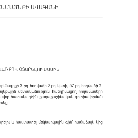
ՀԱՄԱՅՆՔԻ ԱՎԱԳԱՆԻ
ՃԱՌՔՈՎ ՕՏԱՐԵԼՈՒ ՄԱՍԻՆ
ենսգրքի 3-րդ հոդվածի 2-րդ կետի, 57-րդ հոդվածի 2-
յնքային սեփականություն հանդիսացող հողամասերի
 գլխավոր հատակագծին քաղաքաշինական գոտիավորման
ւնը,
րելու և հաստատել մեկնարկային գին՝ համաձայն կից