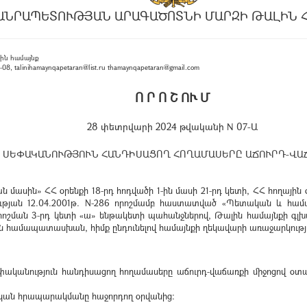
ԱՆՐԱՊԵՏՈՒԹՅԱՆ ԱՐԱԳԱԾՈՏՆԻ ՄԱՐԶԻ ԹԱԼԻՆ 
ին համայնք
, talinihamaynqapetaran@list.ru thamaynqapetaran@gmail.com
Ո Ր Ո Շ ՈՒ Մ
28 փետրվարի 2024 թվականի N 07-Ա
 ՍԵՓԱԿԱՆՈՒԹՅՈՒՆ ՀԱՆԴԻՍԱՑՈՂ ՀՈՂԱՄԱՍԵՐԸ ԱՃՈՒՐԴ-ՎԱ
սին» ՀՀ օրենքի 18-րդ հոդվածի 1-ին մասի 21-րդ կետի, ՀՀ հողային օր
ւթյան 12.04.2001թ. N-286 որոշմամբ հաստատված «Պետական և համա
 որոշման 3-րդ կետի «ա» ենթակետի պահանջներով, Թալին համայնքի
 համապատասխան, հիմք ընդունելով համայնքի ղեկավարի առաջարկությո
եփականություն հանդիսացող հողամասերը աճուրդ-վաճառքի միջոցով օտա
ոնական հրապարակմանը հաջորդող օրվանից: