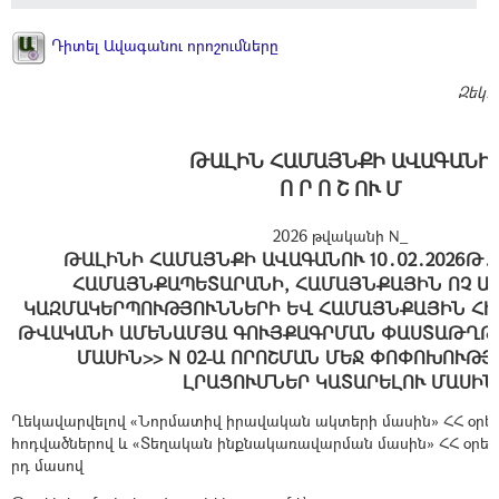
Դիտել Ավագանու որոշումները
Զեկ.
ԹԱԼԻՆ ՀԱՄԱՅՆՔԻ ԱՎԱԳԱՆԻ
Ո Ր Ո Շ ՈՒ Մ
2026 թվականի N_
ԹԱԼԻՆԻ ՀԱՄԱՅՆՔԻ ԱՎԱԳԱՆՈՒ 10․02․2026Թ․
ՀԱՄԱՅՆՔԱՊԵՏԱՐԱՆԻ, ՀԱՄԱՅՆՔԱՅԻՆ ՈՉ Ա
ԿԱԶՄԱԿԵՐՊՈՒԹՅՈՒՆՆԵՐԻ ԵՎ ՀԱՄԱՅՆՔԱՅԻՆ ՀԻՄ
ԹՎԱԿԱՆԻ ԱՄԵՆԱՄՅԱ ԳՈՒՅՔԱԳՐՄԱՆ ՓԱՍՏԱԹՂԹԵ
ՄԱՍԻՆ>> N 02-Ա ՈՐՈՇՄԱՆ ՄԵՋ ՓՈՓՈԽՈՒԹՅ
ԼՐԱՑՈՒՄՆԵՐ ԿԱՏԱՐԵԼՈՒ ՄԱՍԻՆ
Ղեկավարվելով «Նորմատիվ իրավական ակտերի մասին» ՀՀ օրենք
հոդվածներով և «Տեղական ինքնակառավարման մասին» ՀՀ օրենք
րդ մասով