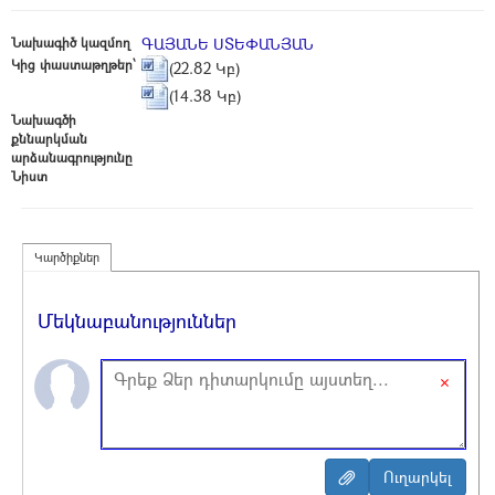
Նախագիծ կազմող
ԳԱՅԱՆԵ ՍՏԵՓԱՆՅԱՆ
Կից փաստաթղթեր՝
(22.82 Կբ)
(14.38 Կբ)
Նախագծի
քննարկման
արձանագրությունը
Նիստ
Կարծիքներ
Մեկնաբանություններ
×