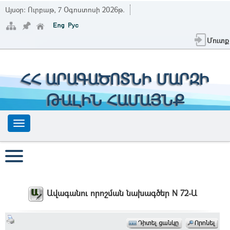
Այսօր:
Ուրբաթ, 7 Օգոստոսի 2026թ.
Մուտք
ՀՀ ԱՐԱԳԱԾՈՏՆԻ ՄԱՐԶԻ
ԹԱԼԻՆ ՀԱՄԱՅՆՔ
Ավագանու որոշման նախագծեր N 72-Ա