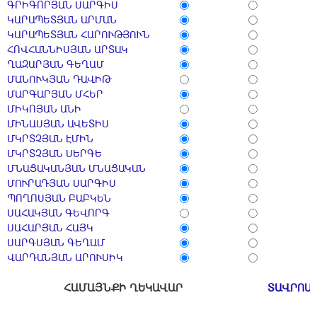
ԳՐԻԳՈՐՅԱՆ ՍԱՐԳԻՍ
ԿԱՐԱՊԵՏՅԱՆ ԱՐՄԱՆ
ԿԱՐԱՊԵՏՅԱՆ ՀԱՐՈՒԹՅՈՒՆ
ՀՈՎՀԱՆՆԻՍՅԱՆ ԱՐՏԱԿ
ՂԱԶԱՐՅԱՆ ԳԵՂԱՄ
ՄԱՆՈՒԿՅԱՆ ԴԱՎԻԹ
ՄԱՐԳԱՐՅԱՆ ՄՀԵՐ
ՄԻԿՈՅԱՆ ԱՆԻ
ՄԻՆԱՍՅԱՆ ԱՎԵՏԻՍ
ՄԿՐՏՉՅԱՆ ԷՄԻՆ
ՄԿՐՏՉՅԱՆ ՍԵՐԳԵ
ՄՆԱՑԱԿԱՆՅԱՆ ՄՆԱՑԱԿԱՆ
ՄՈՒՐԱԴՅԱՆ ՍԱՐԳԻՍ
ՊՈՂՈՍՅԱՆ ԲԱԲԿԵՆ
ՍԱՀԱԿՅԱՆ ԳԵՎՈՐԳ
ՍԱՀԱՐՅԱՆ ՀԱՅԿ
ՍԱՐԳՍՅԱՆ ԳԵՂԱՄ
ՎԱՐԴԱՆՅԱՆ ԱՐՈՒՍԻԿ
ՀԱՄԱՅՆՔԻ ՂԵԿԱՎԱՐ
ՏԱՎՐՈՍ