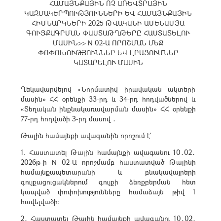
ՀԱՄԱՅՆՔԱՅԻՆ ՈՉ ԱՌԵՎՏՐԱՅԻՆ
ԿԱԶՄԱԿԵՐՊՈՒԹՅՈՒՆՆԵՐԻ ԵՎ ՀԱՄԱՅՆՔԱՅԻՆ
ՀԻՄՆԱՐԿՆԵՐԻ 2025 ԹՎԱԿԱՆԻ ԱՄԵՆԱՄՅԱ
ԳՈՒՅՔԱԳՐՄԱՆ ՓԱՍՏԱԹՂԹԵՐԸ ՀԱՍՏԱՏԵԼՈՒ
ՄԱՍԻՆ>> N 02-Ա ՈՐՈՇՄԱՆ ՄԵՋ
ՓՈՓՈԽՈՒԹՅՈՒՆՆԵՐ ԵՎ ԼՐԱՑՈՒՄՆԵՐ
ԿԱՏԱՐԵԼՈՒ ՄԱՍԻՆ
Ղեկավարվելով «Նորմատիվ իրավական ակտերի
մասին» ՀՀ օրենքի 33-րդ և 34-րդ հոդվածներով և
«Տեղական ինքնակառավարման մասին» ՀՀ օրենքի
77-րդ հոդվածի 3-րդ մասով ․
Թալին համայնքի ավագանին որոշում է`
1. Հաստատել Թալին համայնքի ավագանու 10․02․
2026թ-ի N 02-Ա որոշմամբ հաստատված Թալինի
համայնքապետարանի և բնակավայրերի
գույքացուցակներում գույքի ձեռքբերման հետ
կապված փոփոխությունները համաձայն թիվ 1
հավելվածի:
2․ Հաստատել Թալին համայնքի ավագանու 10․02․