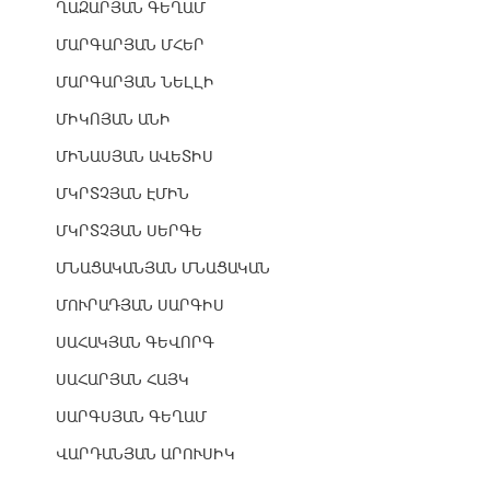
ՂԱԶԱՐՅԱՆ ԳԵՂԱՄ
ՄԱՐԳԱՐՅԱՆ ՄՀԵՐ
ՄԱՐԳԱՐՅԱՆ ՆԵԼԼԻ
ՄԻԿՈՅԱՆ ԱՆԻ
ՄԻՆԱՍՅԱՆ ԱՎԵՏԻՍ
ՄԿՐՏՉՅԱՆ ԷՄԻՆ
ՄԿՐՏՉՅԱՆ ՍԵՐԳԵ
ՄՆԱՑԱԿԱՆՅԱՆ ՄՆԱՑԱԿԱՆ
ՄՈՒՐԱԴՅԱՆ ՍԱՐԳԻՍ
ՍԱՀԱԿՅԱՆ ԳԵՎՈՐԳ
ՍԱՀԱՐՅԱՆ ՀԱՅԿ
ՍԱՐԳՍՅԱՆ ԳԵՂԱՄ
ՎԱՐԴԱՆՅԱՆ ԱՐՈՒՍԻԿ