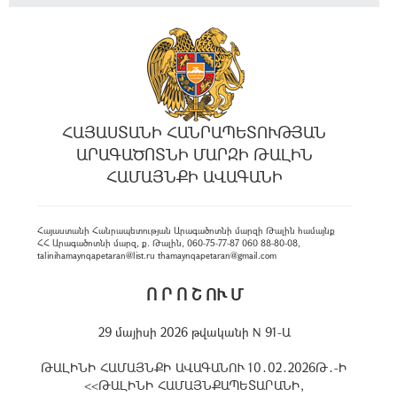
ՀԱՅԱՍՏԱՆԻ ՀԱՆՐԱՊԵՏՈՒԹՅԱՆ
ԱՐԱԳԱԾՈՏՆԻ ՄԱՐԶԻ ԹԱԼԻՆ
ՀԱՄԱՅՆՔԻ ԱՎԱԳԱՆԻ
Հայաստանի Հանրապետության Արագածոտնի մարզի Թալին համայնք
ՀՀ Արագածոտնի մարզ, ք. Թալին, 060-75-77-87 060 88-80-08,
talinihamaynqapetaran@list.ru thamaynqapetaran@gmail.com
Ո Ր Ո Շ ՈՒ Մ
29 մայիսի 2026 թվականի N 91-Ա
ԹԱԼԻՆԻ ՀԱՄԱՅՆՔԻ ԱՎԱԳԱՆՈՒ 10․02․2026Թ․-Ի
<<ԹԱԼԻՆԻ ՀԱՄԱՅՆՔԱՊԵՏԱՐԱՆԻ,