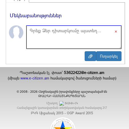
Մեկնաբանություններ
×
Պաշտոնական էլ. փոստ`
53622422@e-citizen.am
(միայն
www.e-citizen.am
համակարգով ծանուցումների համար)
2008 -
2026
Հեղինակային իրավունքները պաշտպանված են
©
ԹԱԼԻՆԻ ՀԱՄԱՅՆՔԱՊԵՏԱՐԱՆ
Մշակող
ՏՀԶՎԿ ՀԿ
Համայնքային կառավարման տեղեկատվական համակարգ
217
ԲԿԳ Մրցանակ 2015 - OGP Award 2015