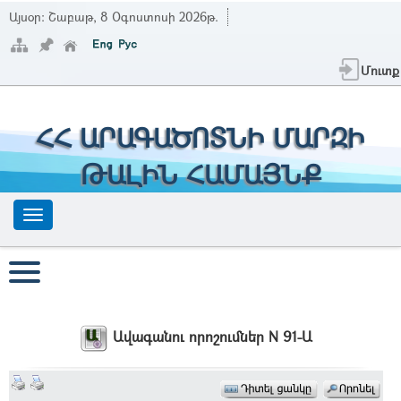
Այսօր:
Շաբաթ, 8 Օգոստոսի 2026թ.
Մուտք
ՀՀ ԱՐԱԳԱԾՈՏՆԻ ՄԱՐԶԻ
ԹԱԼԻՆ ՀԱՄԱՅՆՔ
Ավագանու որոշումներ N 91-Ա