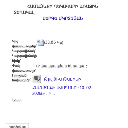
ՀԱՄԱՅՆՔԻ ՂԵԿԱՎԱՐԻ ԱՌԱՋԻՆ
ՏԵՂԱԿԱԼ
ՍԵՐԳԵ ՄԿՐՏՉՅԱՆ
Կից
(33.86 Կբ)
փաստաթղթեր՝
Կարգավիճակ՝
Կարգավիճակի
հիմք՝
Փակ
Հրապարակման ենթակա է
փաստաթուղթ՝
Որոշման
Թիվ 91-Ա ԹԱԼԻՆԻ
նախագիծը՝
ՀԱՄԱՅՆՔԻ ԱՎԱԳԱՆՈՒ 10․02․
2026Թ․-Ի...
Նիստ
Կարծիքներ