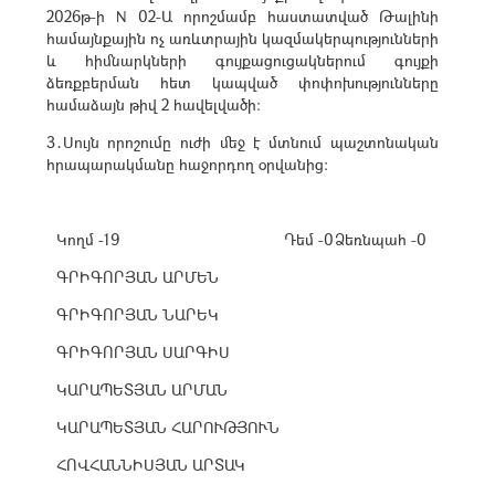
2026թ-ի N 02-Ա որոշմամբ հաստատված Թալինի
համայնքային ոչ առևտրային կազմակերպությունների
և հիմնարկների գույքացուցակներում գույքի
ձեռքբերման հետ կապված փոփոխությունները
համաձայն թիվ 2 հավելվածի:
3․Սույն որոշումը ուժի մեջ է մտնում պաշտոնական
հրապարակմանը հաջորդող օրվանից:
Կողմ -19
Դեմ -0
Ձեռնպահ -0
ԳՐԻԳՈՐՅԱՆ ԱՐՄԵՆ
ԳՐԻԳՈՐՅԱՆ ՆԱՐԵԿ
ԳՐԻԳՈՐՅԱՆ ՍԱՐԳԻՍ
ԿԱՐԱՊԵՏՅԱՆ ԱՐՄԱՆ
ԿԱՐԱՊԵՏՅԱՆ ՀԱՐՈՒԹՅՈՒՆ
ՀՈՎՀԱՆՆԻՍՅԱՆ ԱՐՏԱԿ