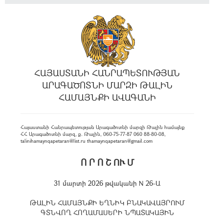
ՀԱՅԱՍՏԱՆԻ ՀԱՆՐԱՊԵՏՈՒԹՅԱՆ
ԱՐԱԳԱԾՈՏՆԻ ՄԱՐԶԻ ԹԱԼԻՆ
ՀԱՄԱՅՆՔԻ ԱՎԱԳԱՆԻ
Հայաստանի Հանրապետության Արագածոտնի մարզի Թալին համայնք
ՀՀ Արագածոտնի մարզ, ք. Թալին, 060-75-77-87 060 88-80-08,
talinihamaynqapetaran@list.ru thamaynqapetaran@gmail.com
Ո Ր Ո Շ ՈՒ Մ
31 մարտի 2026 թվականի N 26-Ա
ԹԱԼԻՆ ՀԱՄԱՅՆՔԻ ԵՂՆԻԿ ԲՆԱԿԱՎԱՅՐՈՒՄ
ԳՏՆՎՈՂ ՀՈՂԱՄԱՍԵՐԻ ՆՊԱՏԱԿԱՅԻՆ