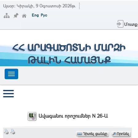
Այսօր:
Կիրակի, 9 Օգոստոսի 2026թ.
Մուտք
ՀՀ ԱՐԱԳԱԾՈՏՆԻ ՄԱՐԶԻ
ԹԱԼԻՆ ՀԱՄԱՅՆՔ
Ավագանու որոշումներ N 26-Ա