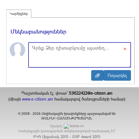
Կարծիքներ
Մեկնաբանություններ
×
Պաշտոնական էլ. փոստ`
53622422@e-citizen.am
(միայն
www.e-citizen.am
համակարգով ծանուցումների համար)
2008 -
2026
Հեղինակային իրավունքները պաշտպանված են
©
ԹԱԼԻՆԻ ՀԱՄԱՅՆՔԱՊԵՏԱՐԱՆ
Մշակող
ՏՀԶՎԿ ՀԿ
Համայնքային կառավարման տեղեկատվական համակարգ
217
ԲԿԳ Մրցանակ 2015 - OGP Award 2015