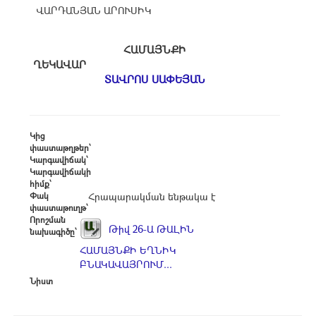
ՎԱՐԴԱՆՅԱՆ ԱՐՈՒՍԻԿ
ՀԱՄԱՅՆՔԻ
ՂԵԿԱՎԱՐ
ՏԱՎՐՈՍ ՍԱՓԵՅԱՆ
Կից
փաստաթղթեր՝
Կարգավիճակ՝
Կարգավիճակի
հիմք՝
Փակ
Հրապարակման ենթակա է
փաստաթուղթ՝
Որոշման
Թիվ 26-Ա ԹԱԼԻՆ
նախագիծը՝
ՀԱՄԱՅՆՔԻ ԵՂՆԻԿ
ԲՆԱԿԱՎԱՅՐՈՒՄ...
Նիստ