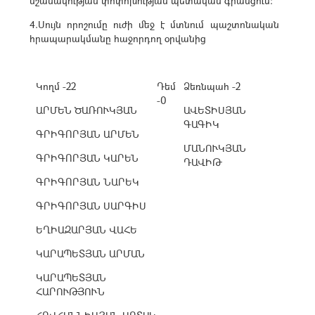
նշանակության փոփոխության պետական գրանցում:
4.Սույն որոշումը ուժի մեջ է մտնում պաշտոնական
հրապարակմանը հաջորդող օրվանից
Կողմ -22
Դեմ
Ձեռնպահ -2
-0
ԱՐՄԵՆ ԾԱՌՈՒԿՅԱՆ
ԱՎԵՏԻՍՅԱՆ
ԳԱԳԻԿ
ԳՐԻԳՈՐՅԱՆ ԱՐՄԵՆ
ՄԱՆՈՒԿՅԱՆ
ԳՐԻԳՈՐՅԱՆ ԿԱՐԵՆ
ԴԱՎԻԹ
ԳՐԻԳՈՐՅԱՆ ՆԱՐԵԿ
ԳՐԻԳՈՐՅԱՆ ՍԱՐԳԻՍ
ԵՂԻԱԶԱՐՅԱՆ ՎԱՀԵ
ԿԱՐԱՊԵՏՅԱՆ ԱՐՄԱՆ
ԿԱՐԱՊԵՏՅԱՆ
ՀԱՐՈՒԹՅՈՒՆ