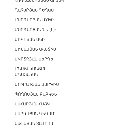
ՀՈՎՀԱՆՆԻՍՅԱՆ ԱՐՏԱԿ
ՂԱԶԱՐՅԱՆ ԳԵՂԱՄ
ՄԱՐԳԱՐՅԱՆ ՄՀԵՐ
ՄԱՐԳԱՐՅԱՆ ՆԵԼԼԻ
ՄԻԿՈՅԱՆ ԱՆԻ
ՄԻՆԱՍՅԱՆ ԱՎԵՏԻՍ
ՄԿՐՏՉՅԱՆ ՍԵՐԳԵ
ՄՆԱՑԱԿԱՆՅԱՆ
ՄՆԱՑԱԿԱՆ
ՄՈՒՐԱԴՅԱՆ ՍԱՐԳԻՍ
ՊՈՂՈՍՅԱՆ ԲԱԲԿԵՆ
ՍԱՀԱՐՅԱՆ ՀԱՅԿ
ՍԱՐԳՍՅԱՆ ԳԵՂԱՄ
ՍԱՓԵՅԱՆ ՏԱՎՐՈՍ