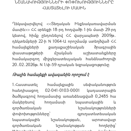
ՆՇԱՆԱԿՈՒԹՅՈՒՆՆԵՐԻ ՓՈՓՈԽՈՒԹՅՈՒՆՆԵՐԸ
ՀԱՍՏԱՏԵԼՈՒ ՄԱՍԻՆ
Ղեկավարվելով <<Տեղական Ինքնակառավարման
մասին>> ՀՀ օրենքի 18-րդ հոդվածի 1-ին մասի 29-րդ
կետով, հիմք ընդունելով ՀՀ վարչապետի 2009թ․
դեկտեմբերի 22-ի N 1064-Ա որոշմամբ ստեղծված ՀՀ
համայնքների քաղաքաշինական ծրագրային
փաստաթղթերի մշակման աշխատանքները
համակարգող միջգերատեսչական հանձնաժողովի
20․02․2026թ. N 1/փ-59 դրական եզրակացությունը
Թալին համայնքի ավագանին որոշում է
1.Հաստատել համայնքային սեփականություն
հանդիսացող 02-041-0103-0001 կադաստրային
ծածկագրով հողամասից առանձնացված 0,2485 հա
մակերեսով հողամասի նպատակային և
գործառնական նշանակությունների
փոփոխությունները՝ գյուղատնտեսական
նպատակային նշանակության, արոտավայր
գործառնական նշանակության հողերից՝