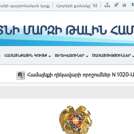
անի պաշտոնական կայք
Հյուրերի քանակը՝
93
ՏՆԻ ՄԱՐԶԻ ԹԱԼԻՆ ՀԱ
ՀԱՄԱՅՆՔԱՅԻՆ ԳՈՒՅՔ
ՏԵՂԵԿԱՏՈՒՆԵՐ
ԾԱՌԱՅՈՒԹՅՈՒՆՆԵՐ
Համայնքի ղեկավարի որոշումներ N 1020-