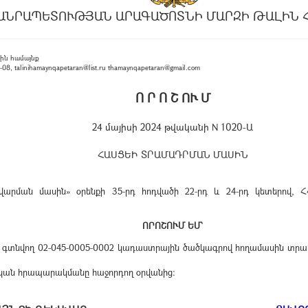
ԱՆՐԱՊԵՏՈՒԹՅԱՆ ԱՐԱԳԱԾՈՏՆԻ ՄԱՐԶԻ ԹԱԼԻՆ 
ին համայնք
, talinihamaynqapetaran@list.ru thamaynqapetaran@gmail.com
Ո Ր Ո Շ ՈՒ Մ
24 մայիսի 2024 թվականի N 1020-Ա
ՀԱՍՑԵԻ ՏՐԱՄԱԴՐՄԱՆ ՄԱՍԻՆ
րման մասին» օրենքի 35-րդ հոդվածի 22-րդ և 24-րդ կետերով, ՀՀ
ՈՐՈՇՈՒՄ ԵՄ`
 գտնվող 02-045-0005-0002 կադաստրային ծածկագրով հողամասին տրամ
ոնական հրապարակմանը հաջորդող օրվանից: