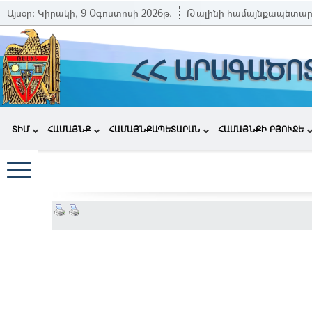
Այսօր:
Կիրակի, 9 Օգոստոսի 2026թ.
Թալինի համայնքապետար
ՀՀ ԱՐԱԳԱԾՈ
ՏԻՄ
ՀԱՄԱՅՆՔ
ՀԱՄԱՅՆՔԱՊԵՏԱՐԱՆ
ՀԱՄԱՅՆՔԻ ԲՅՈՒՋԵ