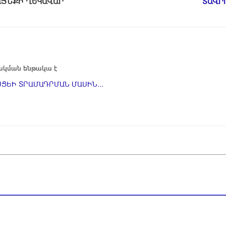
ԱՄԱՅՆՔԻ ՂԵԿԱՎԱՐ
ՏԱՎՐ
կման ենթակա է
ՑԵԻ ՏՐԱՄԱԴՐՄԱՆ ՄԱՍԻՆ...