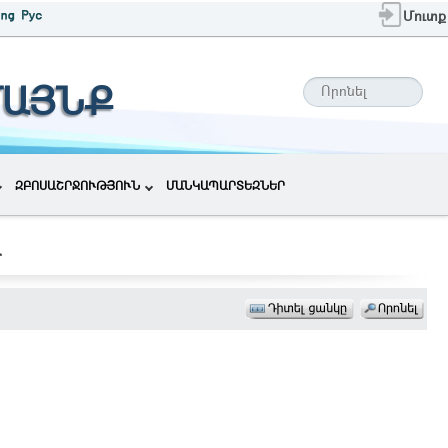
Մուտք
ՄԱՅՆՔ
ԶԲՈՍԱՇՐՋՈՒԹՅՈՒՆ
ՄԱՆԿԱՊԱՐՏԵԶՆԵՐ
Ա