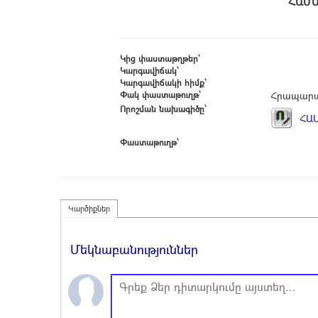
Հ
Կից փաստաթղթեր՝
Կարգավիճակ՝
Կարգավիճակի հիմք՝
Փակ փաստաթուղթ՝
Հրապարա
Որոշման նախագիծը՝
ՀԱՍ
Փաստաթուղթ՝
Կարծիքներ
Մեկնաբանություններ