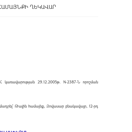
ՀԱՄԱՅՆՔԻ ՂԵԿԱՎԱՐ
 կառավարության 29.12.2005թ. N-2387-Ն որոշման
ադրել՝ Թալին համայնք, Զովասար բնակավայր, 12-րդ