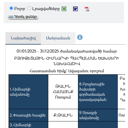
Բոլոր
Լրացվածները
Նախահաշիվ
Մանրամասն
01/01/2025 - 31/12/2025 ժամանակահատվածի համար
ԲՅՈՒՋԵՏԱՅԻՆ ՀԻՄՆԱՐԿԻ ՊԱՀՊԱՆՄԱՆ ԾԱԽՍԵՐԻ
ՆԱԽԱՀԱՇԻՎ
Հաստատման հիմք` Ավագանու որոշում
Բաժ
N 
8.Բյուջետային
ԹԱԼԻՆ
Խու
1.Հիմնարկի
ծախսերի
ՀԱՄԱՅՆՔ
անվանումը
գործառնական
N 
Ոռոգում
դասակարգման
Դաս
4
9.Ծրագրի
Ք.ԹԱԼԻՆ
Ոռոգ
2.Փոստային հասցեն
անվանումը
3.Հիմնարկի