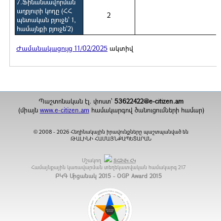
7.Ֆինանսավորման
աղբյուրի կոդը (ՀՀ
2
պետական բյուջե` 1,
համայնքի բյուջե`2)
Ժամանակացույց 11/02/2025
ակտիվ
Պաշտոնական էլ. փոստ`
53622422@e-citizen.am
(միայն
www.e-citizen.am
համակարգով ծանուցումների համար)
2008 -
2026
Հեղինակային իրավունքները պաշտպանված են
©
ԹԱԼԻՆԻ ՀԱՄԱՅՆՔԱՊԵՏԱՐԱՆ
Մշակող
ՏՀԶՎԿ ՀԿ
Համայնքային կառավարման տեղեկատվական համակարգ
217
ԲԿԳ Մրցանակ 2015 - OGP Award 2015