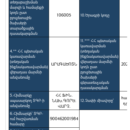
տեղաբաշխման
մարզի և համայնքի
կոդն ըստ
106005
10.Ծրագրի կոդը
բյուջետային
ծախսերի
տարածքային
դասակարգման
11.*** ՀՀ պետական
կառավարման
4.** ՀՀ պետական
(տեղական
կառավարման
ինքնակառավարման)
(տեղական
վերադաս մարմնի
ԱՐԱԳԱԾՈՏՆ
202
ինքնակառավարման)
կոդն ըստ
վերադաս մարմնի
բյուջետային
անվանումը
ծախսերի
գերատեսչական
դասակարգման
ՀՀ ՖԻՆ.
5.Հիմնարկը
հազ
սպասարկող ՏԳԲ-ի
ՆԱԽ.ԳՈՐԾ.
12.Չափի միավորը`
դր
անվանումը
ՎԱՐՉ.
6.Հիմնարկի` ՏԳԲ-
900462001984
ում հաշվառման
համարը