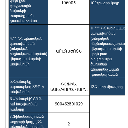
կոդն ըստ
106005
10.Ծրագրի կոդը
բյուջետային
ծախսերի
տարածքային
դասակարգման
11.*** ՀՀ պետական
կառավարման
4.** ՀՀ պետական
(տեղական
կառավարման
ինքնակառավարման)
(տեղական
վերադաս մարմնի
ԱՐԱԳԱԾՈՏՆ
ինքնակառավարման)
կոդն ըստ
վերադաս մարմնի
բյուջետային
անվանումը
ծախսերի
գերատեսչական
դասակարգման
5.Հիմնարկը
ՀՀ ՖԻՆ.
սպասարկող ՏԳԲ-ի
12.Չափի միավորը`
ՆԱԽ.ԳՈՐԾ. ՎԱՐՉ.
անվանումը
6.Հիմնարկի` ՏԳԲ-
900462801029
ում հաշվառման
համարը
7.Ֆինանսավորման
աղբյուրի կոդը (ՀՀ
2
պետական բյուջե` 1,