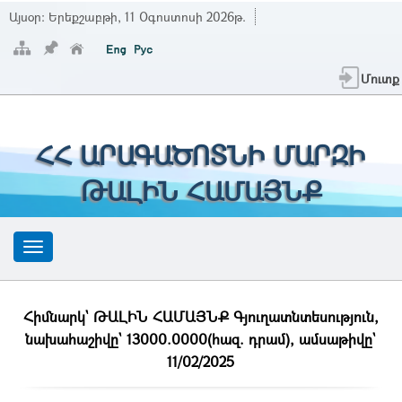
Այսօր:
Երեքշաբթի, 11 Օգոստոսի 2026թ.
Մուտք
ՀՀ ԱՐԱԳԱԾՈՏՆԻ ՄԱՐԶԻ
ԹԱԼԻՆ ՀԱՄԱՅՆՔ
Հիմնարկ` ԹԱԼԻՆ ՀԱՄԱՅՆՔ Գյուղատնտեսություն,
նախահաշիվը` 13000.0000(հազ. դրամ), ամսաթիվը`
11/02/2025