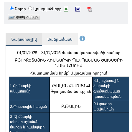
Բոլոր
Լրացվածները
Նախահաշիվ
Մանրամասն
01/01/2025 - 31/12/2025 ժամանակահատվածի համար
ԲՅՈՒՋԵՏԱՅԻՆ ՀԻՄՆԱՐԿԻ ՊԱՀՊԱՆՄԱՆ ԾԱԽՍԵՐԻ
ՆԱԽԱՀԱՇԻՎ
Հաստատման հիմք` Ավագանու որոշում
8.Բյուջետային
ԹԱԼԻՆ ՀԱՄԱՅՆՔ
1.Հիմնարկի
ծախսերի
անվանումը
Գյուղատնտեսություն
գործառնական
դասակարգման
9.Ծրագրի
Ք.ԹԱԼԻՆ
2.Փոստային հասցեն
անվանումը
3.Հիմնարկի
տեղաբաշխման
մարզի և համայնքի