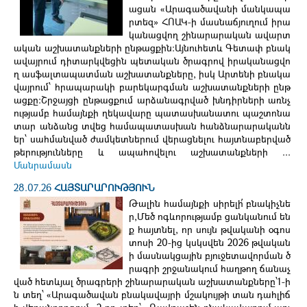
ացան «Արագածավանի մանկապա
րտեզ» ՀՈԱԿ-ի մասնաճյուղում իրա
կանացվող շինարարական ավարտ
ական աշխատանքների ընթացքին։Այնուհետև Գետափ բնակ
ավայրում դիտարկվեցին պետական ծրագրով իրականացվո
ղ ասֆալտապատման աշխատանքները, իսկ Արտենի բնակա
վայրում՝ հրապարակի բարեկարգման աշխատանքների ընթ
ացքը։Շրջայցի ընթացքում արձանագրված խնդիրների առնչ
ությամբ համայնքի ղեկավարը պատասխանատու պաշտոնա
տար անձանց տվեց համապատասխան հանձնարարականն
եր՝ սահմանված ժամկետներում վերացնելու հայտնաբերված
թերությունները և ապահովելու աշխատանքների ...
Մանրամասն
28.07.26
ՀԱՅՏԱՐԱՐՈՒԹՅՈՒՆ
Թալին համայնքի սիրելի՛ բնակիչնե
ր,Մեծ ոգևորությամբ ցանկանում են
ք հայտնել, որ սույն թվականի օգոս
տոսի 20-ից կսկսվեն 2026 թվական
ի մասնակցային բյուջետավորման ծ
րագրի շրջանակում հաղթող ճանաչ
ված հետևյալ ծրագրերի շինարարական աշխատանքները՝1-ի
ն տեղ՝ «Արագածավան բնակավայրի մշակույթի տան դահլիճ