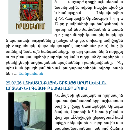
ծ անշարժ գույքի այն սեփակա
նատերերին, ովքեր հաշվառված չե
ն համայնքում Ղեկավարվելո
վ ՀՀ Հարկային Օրենսգրքի 11-րդ և
12-րդ բաժինների պահանջներով, հ
որդորում ենք ժամանակին և առան
ց ուշացումների կատարել հարկայի
ն պարտավորությունները (անշարժ գույք, փոխադրամիջոցնե
րի գույքահարկ, վարձակալություն, աղբահանություն), հաշվի
առնելով նաև այն հանգամանքը, որ այդ գումարներն ուղղվել
ու են բնակավայրերի բարեկարգմանն ուղղված ծրագրերին և
բնակիչների սոցիալական պայմանների բարելավմանը։ Ինչ
պես նաև իրազեկում ենք այն քաղաքացիներին, ովքեր տարի
ներ ...
Մանրամասն
29.07.26
ԱՇԽԱՏԱՆՔԱՅԻՆ ՇՐՋԱՅՑ ԱՐԱԳԱԾԱՎԱՆ,
ԱՐՏԵՆԻ ԵՎ ԳԵՏԱՓ ԲՆԱԿԱՎԱՅՐԵՐՈՒՄ
Համայնքի ղեկավարն ու ոլորտային
պատասխանատուները աշխատան
քային շրջայց կատարեցին Արագա
ծավան, Արտենի և Գետափ բնակա
վայրերում։Շրջայցի ընթացքում համ
այնքի ղեկավարն ու ոլորտային պա
տասխանատուները տեղում ծանոթ