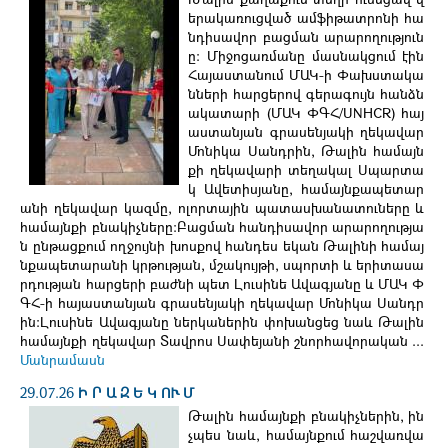
երակառուցված ամֆիթատրոնի հա
նդիսավոր բացման արարողություն
ը։ Միջոցառմանը մասնակցում էին
Հայաստանում ՄԱԿ-ի Փախստակա
նների հարցերով գերագույն հանձն
ակատարի (ՄԱԿ ՓԳՀ/UNHCR) հայ
աստանյան գրասենյակի ղեկավար
Մոնիկա Սանդրին, Թալին համայն
քի ղեկավարի տեղակալ Սպարտա
կ Ավետիսյանը, համայնքապետար
անի ղեկավար կազմը, ոլորտային պատասխանատուները և
համայնքի բնակիչները։Բացման հանդիսավոր արարողությա
ն ընթացքում ողջույնի խոսքով հանդես եկան Թալինի համայ
նքապետարանի կրթության, մշակույթի, սպորտի և երիտասա
րդության հարցերի բաժնի պետ Լուսինե Ավագյանը և ՄԱԿ Փ
ԳՀ-ի հայաստանյան գրասենյակի ղեկավար Մոնիկա Սանդր
ին։Լուսինե Ավագյանը ներկաներին փոխանցեց նաև Թալին
համայնքի ղեկավար Տավրոս Սափեյանի շնորհավորական ...
Մանրամասն
29.07.26
Ի Ր Ա Զ Ե Կ ՈՒ Մ
Թալին համայնքի բնակիչներին, ին
չպես նաև, համայնքում հաշվառվա