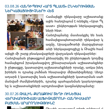
03.08.26
ՀԱՆԴԻՊՈՒՄ «ԱՐՏ ՊԼԱՍՏ» ԸՆԿԵՐՈՒԹՅԱՆ
ՆԵՐԿԱՅԱՑՈՒՑԻՉՆԵՐԻ ՀԵՏ
Համայնքի ղեկավարը աշխատանք
ային հանդիպում է ունեցել «Արտ Պլ
աստ» ընկերության ներկայացուցիչ
ների հետ։
Հանդիպմանը մասնակցել են նաև
համայնքապետարանի ղեկավար կ
ազմը, Արագածոտնի մարզպետար
անի ներկայացուցիչը և Թալին համ
այնքի մի շարք բնակավայրերի վարչական ղեկավարներ։
Հանդիպման ընթացքում քննարկվել են ընկերության կողմից
համայնքում իրականացվող շինարարական աշխատանքներ
ի ընթացքը, կատարվող աշխատանքների որակը, առկա խնդ
իրներն ու դրանց լուծման հնարավոր մեխանիզմները։ Անդր
ադարձ է կատարվել նաև աշխատանքների կատարման սահ
մանված ժամկետներին, դրանց պահպանման կարևորությա
նը և աշխատանքների արդյունավետ կազմակերպմանը։
30.07.26
ԹԱԼԻՆ ՔԱՂԱՔՈՒՄ ՏԵՂԻ ՈՒՆԵՑԱՎ
ՎԵՐԱԿԱՌՈՒՑՎԱԾ ԱՄՖԻԹԱՏՐՈՆԻ ՀԱՆԴԻՍԱՎՈՐ
ԲԱՑՄԱՆ ԱՐԱՐՈՂՈՒԹՅՈՒՆԸ
Թալին քաղաքում տեղի ունեցավ վ