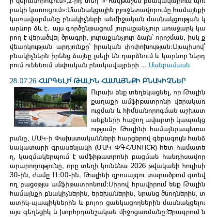
ի վերանորոգում»,2-րդ տեղ՝ «Դավթաշեն բնակավայրում պու
րակի կառուցում»։Մասնակցային բյուջետավորումը համայնքի
կառավարմանը բնակիչների անմիջական մասնակցության կ
արևոր ձև է․ այս գործընթացում յուրաքանչյուր առաջարկ կա
րող է վերածվել ծրագրի, յուրաքանչյուր ձայն՝ որոշման, իսկ ք
վեարկության արդյունքը՝ իրական փոփոխության։Այսպիսով՝
բնակիչներն իրենց ձայնը լսելի են դարձնում և կարևոր ներդ
րում ունենում սեփական բնակավայրերի ...
Մանրամասն
28.07.26
ՀԱՐԳԵԼԻ՛ ԹԱԼԻՆ ՀԱՄԱՅՆՔԻ ԲՆԱԿԻՉՆԵՐ
Ուրախ ենք տեղեկացնել, որ Թալին
քաղաքի ամֆիթատրոնի վերակառ
ուցման և հիմնանորոգման աշխատ
անքների հաջող ավարտի կապակց
ությամբ Թալինի համայնքապետա
րանը, ՄԱԿ-ի Փախստականների հարցերով գերագույն հանձ
նակատարի գրասենյակի (ՄԱԿ ՓԳՀ/UNHCR) հետ համատե
ղ, կազմակերպում է ամֆիթատրոնի բացման հանդիսավոր
արարողությունը, որը տեղի կունենա 2026 թվականի հուլիսի
30-ին, ժամը 11:00-ին, Թալինի զբոսայգու տարածքում գտնվ
ող բացօթյա ամֆիթատրոնում։Սիրով հրավիրում ենք Թալին
համայնքի բնակիչներին, երեխաներին, նրանց ծնողներին, տ
ատիկ-պապիկներին և բոլոր ցանկացողներին մասնակցելու
այս գեղեցիկ և խորհրդանշական միջոցառմանը։Ծրագրում ն