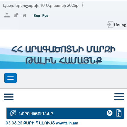
Այսօր:
Երկուշաբթի, 10 Օգոստոսի 2026թ.
Մուտք
ՀՀ ԱՐԱԳԱԾՈՏՆԻ ՄԱՐԶԻ
ԹԱԼԻՆ ՀԱՄԱՅՆՔ
ՆՈՐՈՒԹՅՈՒՆՆԵՐ
03.08.26
ԲԱՐԻ ԳԱԼՈՒՍՏ www.talin.am