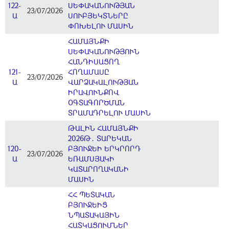
122-
ՍԵՓԱԿԱՆՈՒԹՅԱՆ
23/07/2026
Ա
ՍՈՒԲՅԵԿՏՆԵՐԸ
ՓՈԽԵԼՈՒ ՄԱՍԻՆ
ՀԱՄԱՅՆՔԻ
ՍԵՓԱԿԱՆՈՒԹՅՈՒՆ
ՀԱՆԴԻՍԱՑՈՂ
121-
ՀՈՂԱՄԱՍԸ
23/07/2026
Ա
ՎԱՐՁԱԿԱԼՈՒԹՅԱՆ
ԻՐԱՎՈՒՆՔՈՎ
ՕԳՏԱԳՈՐԾՄԱՆ
ՏՐԱՄԱԴՐԵԼՈՒ ՄԱՍԻՆ
ԹԱԼԻՆ ՀԱՄԱՅՆՔԻ
2026Թ․ ՏԱՐԵԿԱՆ
120-
ԲՅՈՒՋԵԻ ԵՐԿՐՈՐԴ
23/07/2026
Ա
ԵՌԱՄՍՅԱԿԻ
ԿԱՏԱՐՈՂԱԿԱՆԻ
ՄԱՍԻՆ
ՀՀ ՊԵՏԱԿԱՆ
ԲՅՈՒՋԵԻՑ
ՆՊԱՏԱԿԱՅԻՆ
ՀԱՏԿԱՑՈՒՄՆԵՐ