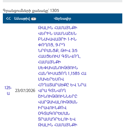
Գրանցումների քանակը` 1305
ՀՀ
Ամսաթիվ
Վերնագիր
ԹԱԼԻՆ ՀԱՄԱՅՆՔԻ
ՎԵՐԻՆ ՍԱՍՆԱՇԵՆ
ԲՆԱԿԱՎԱՅՐԻ 1-ԻՆ
ՓՈՂՈՑ, 9-ՐԴ
ՆՐԲԱՆՑՔ, ԹԻՎ 3/5
ՀԱՍՑԵՈՒՄ ԳՏՆՎՈՂ,
ՀԱՄԱՅՆՔԻ
ՍԵՓԱԿԱՆՈՒԹՅՈՒՆ
ՀԱՆԴԻՍԱՑՈՂ 1,1585 ՀԱ
ՄԱԿԵՐԵՍՈՎ
ՀՈՂԱՏԱՐԱԾՔԸ ԵՎ ՆՐԱ
125-
23/07/2026
ՎՐԱ ԳՏՆՎՈՂ
Ա
ՇԻՆՈՒԹՅՈՒՆՆԵՐԸ
ՎԱՐՁԱԿԱԼՈՒԹՅԱՆ
ԻՐԱՎՈՒՆՔՈՎ
ՕԳՏԱԳՈՐԾՄԱՆ
ՏՐԱՄԱԴՐԵԼՈՒ ԵՎ
ԹԱԼԻՆ ՀԱՄԱՅՆՔԻ