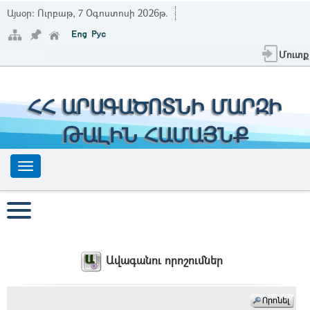
Այսօր:
Ուրբաթ, 7 Օգոստոսի 2026թ.
Մուտք
ՀՀ ԱՐԱԳԱԾՈՏՆԻ ՄԱՐԶԻ
ԹԱԼԻՆ ՀԱՄԱՅՆՔ
Ավագանու որոշումներ