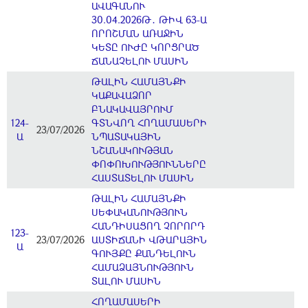
ԱՎԱԳԱՆՈՒ
30.04.2026Թ․ ԹԻՎ 63-Ա
ՈՐՈՇՄԱՆ ԱՌԱՋԻՆ
ԿԵՏԸ ՈՒԺԸ ԿՈՐՑՐԱԾ
ՃԱՆԱՉԵԼՈՒ ՄԱՍԻՆ
ԹԱԼԻՆ ՀԱՄԱՅՆՔԻ
ԿԱՔԱՎԱՁՈՐ
ԲՆԱԿԱՎԱՅՐՈՒՄ
124-
ԳՏՆՎՈՂ ՀՈՂԱՄԱՍԵՐԻ
23/07/2026
Ա
ՆՊԱՏԱԿԱՅԻՆ
ՆՇԱՆԱԿՈՒԹՅԱՆ
ՓՈՓՈԽՈՒԹՅՈՒՆՆԵՐԸ
ՀԱՍՏԱՏԵԼՈՒ ՄԱՍԻՆ
ԹԱԼԻՆ ՀԱՄԱՅՆՔԻ
ՍԵՓԱԿԱՆՈՒԹՅՈՒՆ
ՀԱՆԴԻՍԱՑՈՂ ՉՈՐՈՐԴ
123-
23/07/2026
ԱՍՏԻՃԱՆԻ ՎԹԱՐԱՅԻՆ
Ա
ԳՈՒՅՔԸ ՔԱՆԴԵԼՈՒՆ
ՀԱՄԱՁԱՅՆՈՒԹՅՈՒՆ
ՏԱԼՈՒ ՄԱՍԻՆ
ՀՈՂԱՄԱՍԵՐԻ