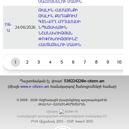
ՍԱՀՄԱՆԵԼՈՒ ՄԱՍԻՆ
ԹԱԼԻՆ ՀԱՄԱՅՆՔԻ
ԹԱԼԻՆ ՔԱՂԱՔՈՒՄ
ԳՏՆՎՈՂ ՀՈՂԱՄԱՍԻ
116-
24/06/2026
ՆՊԱՏԱԿԱՅԻՆ
Ա
ՆՇԱՆԱԿՈՒԹՅԱՆ
ՓՈՓՈԽՈՒԹՅՈՒՆԸ
ՀԱՍՏԱՏԵԼՈՒ ՄԱՍԻՆ
1
2
3
4
5
6
7
8
9
10
Պաշտոնական էլ. փոստ`
53622422@e-citizen.am
(միայն
www.e-citizen.am
համակարգով ծանուցումների համար)
2008 -
2026
Հեղինակային իրավունքները պաշտպանված են
©
ԹԱԼԻՆԻ ՀԱՄԱՅՆՔԱՊԵՏԱՐԱՆ
Մշակող
ՏՀԶՎԿ ՀԿ
Համայնքային կառավարման տեղեկատվական համակարգ
217
ԲԿԳ Մրցանակ 2015 - OGP Award 2015