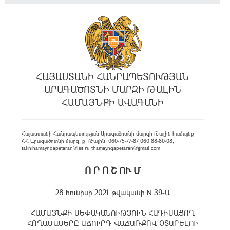
ՀԱՅԱՍՏԱՆԻ ՀԱՆՐԱՊԵՏՈՒԹՅԱՆ
ԱՐԱԳԱԾՈՏՆԻ ՄԱՐԶԻ ԹԱԼԻՆ
ՀԱՄԱՅՆՔԻ ԱՎԱԳԱՆԻ
Հայաստանի Հանրապետության Արագածոտնի մարզի Թալին համայնք
ՀՀ Արագածոտնի մարզ, ք. Թալին, 060-75-77-87 060 88-80-08,
talinihamaynqapetaran@list.ru thamaynqapetaran@gmail.com
Ո Ր Ո Շ ՈՒ Մ
28 հունիսի 2021 թվականի N 39-Ա
ՀԱՄԱՅՆՔԻ ՍԵՓԱԿԱՆՈՒԹՅՈՒՆ ՀԱԴԻՍԱՑՈՂ
ՀՈՂԱՄԱՍԵՐԸ ԱՃՈՒՐԴ-ՎԱՃԱՌՔՈՎ ՕՏԱՐԵԼՈՒ