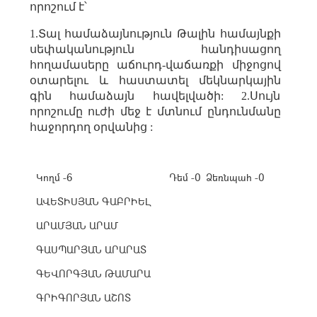
որոշում է՝
1.Տալ համաձայնություն Թալին համայնքի
սեփականություն հանդիսացող
հողամասերը աճուրդ-վաճառքի միջոցով
օտարելու և հաստատել մեկնարկային
գին համաձայն հավելվածի: 2.Սույն
որոշումը ուժի մեջ է մտնում ընդունմանը
հաջորդող օրվանից :
Կողմ -6
Դեմ -0
Ձեռնպահ -0
ԱՎԵՏԻՍՅԱՆ ԳԱԲՐԻԵԼ
ԱՐԱՄՅԱՆ ԱՐԱՄ
ԳԱՍՊԱՐՅԱՆ ԱՐԱՐԱՏ
ԳԵՎՈՐԳՅԱՆ ԹԱՄԱՐԱ
ԳՐԻԳՈՐՅԱՆ ԱՇՈՏ