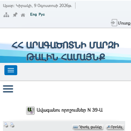
Այսօր:
Կիրակի, 9 Օգոստոսի 2026թ.
Մուտք
ՀՀ ԱՐԱԳԱԾՈՏՆԻ ՄԱՐԶԻ
ԹԱԼԻՆ ՀԱՄԱՅՆՔ
Ավագանու որոշումներ N 39-Ա