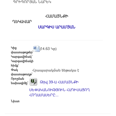
ԳՐԻԳՈՐՅԱՆ ՆԱՐԵԿ
ՀԱՄԱՅՆՔԻ
ՂԵԿԱՎԱՐ
ՍԱՐԳԻՍ ԱՐԱՄՅԱՆ
Կից
(14.63 Կբ)
փաստաթղթեր՝
Կարգավիճակ՝
Կարգավիճակի
հիմք՝
Փակ
Հրապարակման ենթակա է
փաստաթուղթ՝
Որոշման
Թիվ 39-Ա ՀԱՄԱՅՆՔԻ
նախագիծը՝
ՍԵՓԱԿԱՆՈՒԹՅՈՒՆ ՀԱԴԻՍԱՑՈՂ
ՀՈՂԱՄԱՍԵՐԸ...
Նիստ