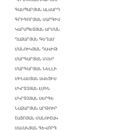
ԳԱՍՊԱՐՅԱՆ ԱԼՎԱՐԴ
ԳՐԻԳՈՐՅԱՆ ՍԱՐԳԻՍ
ԿԱՐԱՊԵՏՅԱՆ ԱՐՄԱՆ
ՂԱԶԱՐՅԱՆ ԳԵՂԱՄ
ՄԱՆՈՒԿՅԱՆ ԴԱՎԻԹ
ՄԱՐԳԱՐՅԱՆ ՄՀԵՐ
ՄԱՐԳԱՐՅԱՆ ՆԵԼԼԻ
ՄԻՆԱՍՅԱՆ ԱՎԵՏԻՍ
ՄԿՐՏՉՅԱՆ ԷՄԻՆ
ՄԿՐՏՉՅԱՆ ՍԵՐԳԵ
ՆԱԶԱՐՅԱՆ ԱՐԹՈՒՐ
ՇԱՏՈՅԱՆ ՄԱՆՈՒՇԱԿ
ՍԱՀԱԿՅԱՆ ԳԵՎՈՐԳ