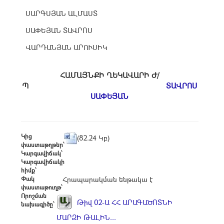
ՍԱՐԳՍՅԱՆ ԱԼՄԱՍՏ
ՍԱՓԵՅԱՆ ՏԱՎՐՈՍ
ՎԱՐԴԱՆՅԱՆ ԱՐՈՒՍԻԿ
ՀԱՄԱՅՆՔԻ ՂԵԿԱՎԱՐԻ Ժ/
Պ
ՏԱՎՐՈՍ
ՍԱՓԵՅԱՆ
Կից
(82.24 Կբ)
փաստաթղթեր՝
Կարգավիճակ՝
Կարգավիճակի
հիմք՝
Փակ
Հրապարակման ենթակա է
փաստաթուղթ՝
Որոշման
Թիվ 02-Ա ՀՀ ԱՐԱԳԱԾՈՏՆԻ
նախագիծը՝
ՄԱՐԶԻ ԹԱԼԻՆ...