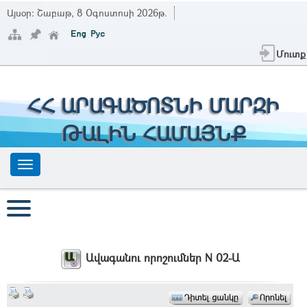
Այսօր:
Շաբաթ, 8 Օգոստոսի 2026թ.
Մուտք
ՀՀ ԱՐԱԳԱԾՈՏՆԻ ՄԱՐԶԻ
ԹԱԼԻՆ ՀԱՄԱՅՆՔ
Ավագանու որոշումներ N 02-Ա