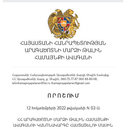
ՀԱՅԱՍՏԱՆԻ ՀԱՆՐԱՊԵՏՈՒԹՅԱՆ
ԱՐԱԳԱԾՈՏՆԻ ՄԱՐԶԻ ԹԱԼԻՆ
ՀԱՄԱՅՆՔԻ ԱՎԱԳԱՆԻ
Հայաստանի Հանրապետության Արագածոտնի մարզի Թալին համայնք
ՀՀ Արագածոտնի մարզ, ք. Թալին, 060-75-77-87 060 88-80-08,
talinihamaynqapetaran@list.ru thamaynqapetaran@gmail.com
Ո Ր Ո Շ ՈՒ Մ
12 հոկտեմբերի 2022 թվականի N 02-Ա
ՀՀ ԱՐԱԳԱԾՈՏՆԻ ՄԱՐԶԻ ԹԱԼԻՆ ՀԱՄԱՅՆՔԻ
ԱՎԱԳԱՆՈՒ ԿԱՆՈՆԱԿԱՐԳԸ ՀԱՍՏԱՏԵԼՈՒ ՄԱՍԻՆ