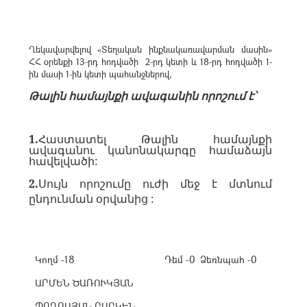
Ղեկավարվելով
«Տ
եղական ինքնակառավարման մասին»
ՀՀ օրենքի
13-
րդ հոդվածի
2-
րդ կետի և
18-
րդ հոդվածի
1-
ին մասի
1-
ին կետի պահանջներով
,
Թալին համայնքի ավագանին որոշում է՝
1.
Հաստատել Թալին համայնքի
ավագանու կանոնակարգը համաձայն
հավելվածի
:
2.
Սույն որոշումը ուժի մեջ է մտնում
ընդունման օրվանից :
Կողմ -18
Դեմ -0
Ձեռնպահ -0
ԱՐՄԵՆ ԾԱՌՈՒԿՅԱՆ
ՊՈՂՈՍՅԱՆ ԲԱԲԿԵՆ