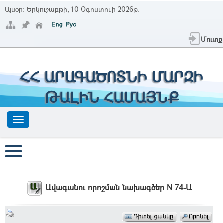
Այսօր:
Երկուշաբթի, 10 Օգոստոսի 2026թ.
Մուտք
ՀՀ ԱՐԱԳԱԾՈՏՆԻ ՄԱՐԶԻ
ԹԱԼԻՆ ՀԱՄԱՅՆՔ
Ավագանու որոշման նախագծեր N 74-Ա