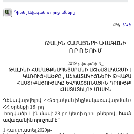
Դիտել Ավագանու որոշումները
Զեկ.
ԱՎԵՏ
ԹԱԼԻՆ ՀԱՄԱՅՆՔԻ ԱՎԱԳԱՆԻ
Ո Ր Ո Շ ՈՒ Մ
2019 թվականի N_
ԹԱԼԻՆԻ ՀԱՄԱՅՔՆԱՊԵՏԱՐԱՆԻ ԱՇԽԱՏԱԿԱԶՄԻ և 
ԿԱՌՈՒՑՎԱԾՔԸ , ԱՇԽԱՏԱԿԻՑՆԵՐԻ ԹՎԱՔԱՆ
ՀԱՍՏԻՔԱՑՈՒՑԱԿԸ ԵՎՊԱՇՏՈՆԱՅԻՆ ԴՐՈՒՅՔԱ
ՀԱՍՏԱՏԵԼՈՒ ՄԱՍԻՆ
Ղեկավարվելով
<<
Տեղական
ինքնակառավարման
մ
ՀՀ
օրենքի
18-
րդ
հոդվածի
1-ին մասի 28-
րդ
կետի
դրույթներով ,
համա
ավագանին որոշում է `
1.
Հաստատել
2020
թ
-