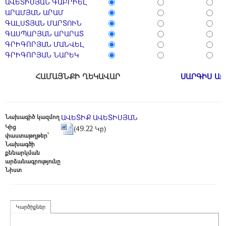
ԱՎԵՏԻՍՅԱՆ ԳԱԲՐԻԵԼ
ԱՐԱՄՅԱՆ ԱՐԱՄ
ԳԱԼՍՏՅԱՆ ՄԱՐՏՈՒՆ
ԳԱՍՊԱՐՅԱՆ ԱՐԱՐԱՏ
ԳՐԻԳՈՐՅԱՆ ՄԱՆՎԵԼ
ԳՐԻԳՈՐՅԱՆ ՆԱՐԵԿ
ՀԱՄԱՅՆՔԻ ՂԵԿԱՎԱՐ
ՍԱՐԳԻՍ Ա
Նախագիծ կազմող
ԱՎԵՏԻՔ ԱՎԵՏԻՍՅԱՆ
Կից
(49.22 Կբ)
փաստաթղթեր՝
Նախագծի
քննարկման
արձանագրությունը
Նիստ
Կարծիքներ