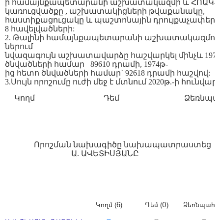
ի
համայնքապետարանի
աշխատակազմի
և
ՀՈԱԿ
-
կառուցվածքը ,
աշխատակիցների
թվաքանակը
,
հաստիքացուցակը
և
պաշտոնային
դրույքաչափերը
8
հավելվածների
:
2.
Թալինի
համայնքապետարանի
աշխատակազմու
ներում
նվազագույն
աշխատավարձը
հաշվարկել
մինչև
197
ծնվածների
համար
89610
դրամի
, 1974
թ
-
ից
հետո
ծնվածների
համար
` 92618
դրամի
հաշվով
:
3.
Սույն
որոշումը
ուժի
մեջ
է
մտնում
2020
թ
.-
ի
հունվար
Կողմ
Դեմ
Ձեռնպա
Որոշման նախագիծը նախապատրաստեց
Ա
.
ԱՎԵՏԻՍՅԱՆԸ
Կողմ (6)
Դեմ (0)
Ձեռնպահ (