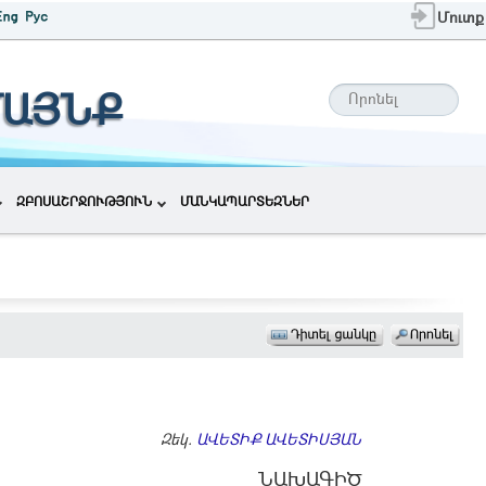
Մուտք
ՄԱՅՆՔ
ԶԲՈՍԱՇՐՋՈՒԹՅՈՒՆ
ՄԱՆԿԱՊԱՐՏԵԶՆԵՐ
Զեկ.
ԱՎԵՏԻՔ ԱՎԵՏԻՍՅԱՆ
ՆԱԽԱԳԻԾ