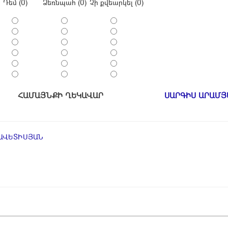
Դեմ (0)
Ձեռնպահ (0)
Չի քվեարկել (0)
ՀԱՄԱՅՆՔԻ ՂԵԿԱՎԱՐ
ՍԱՐԳԻՍ ԱՐԱՄՅ
ԱՎԵՏԻՍՅԱՆ