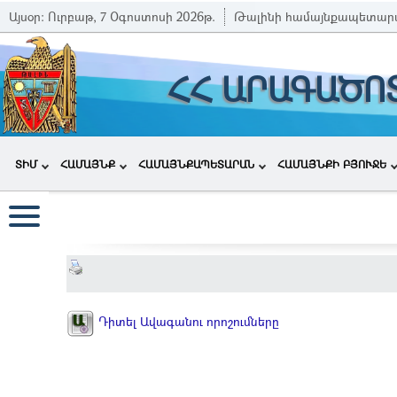
Այսօր:
Ուրբաթ, 7 Օգոստոսի 2026թ.
Թալինի համայնքապետար
ՀՀ ԱՐԱԳԱԾՈ
ՏԻՄ
ՀԱՄԱՅՆՔ
ՀԱՄԱՅՆՔԱՊԵՏԱՐԱՆ
ՀԱՄԱՅՆՔԻ ԲՅՈՒՋԵ
Դիտել Ավագանու որոշումները