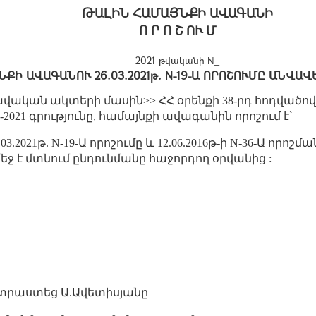
ԹԱԼԻՆ ՀԱՄԱՅՆՔԻ ԱՎԱԳԱՆԻ
Ո Ր Ո Շ ՈՒ Մ
2021 թվականի N_
ՔԻ ԱՎԱԳԱՆՈՒ 26.03.2021թ. N-19-Ա ՈՐՈՇՈՒՄԸ ԱՆՎԱ
ական ակտերի մասին>> ՀՀ օրենքի 38-րդ հոդվածով,
37-2021 գրությունը, համայնքի ավագանին որոշում է՝
2021թ. N-19-Ա որոշումը և 12.06.2016թ-ի N-36-Ա որոշմ
 մեջ է մտնում ընդունմանը հաջորդող օրվանից :
րաստեց Ա.Ավետիսյանը