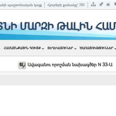
անի պաշտոնական կայք
Հյուրերի քանակը՝
701
ՏՆԻ ՄԱՐԶԻ ԹԱԼԻՆ ՀԱ
ՀԱՄԱՅՆՔԱՅԻՆ ԳՈՒՅՔ
ՏԵՂԵԿԱՏՈՒՆԵՐ
ԾԱՌԱՅՈՒԹՅՈՒՆՆԵՐ
Ավագանու որոշման նախագծեր N 33-Ա