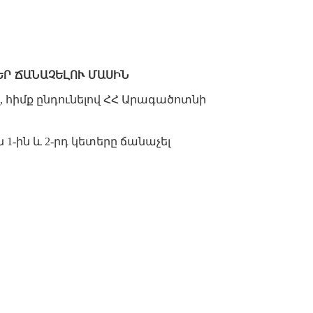
ՎԵՐ ՃԱՆԱՉԵԼՈՒ ՄԱՍԻՆ
 հիմք ընդունելով ՀՀ Արագածոտնի
ան 1-ին և 2-րդ կետերը ճանաչել