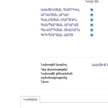
Կողմ (6)
ԱՎԵՏԻՍՅԱՆ ԳԱԲՐԻԵԼ
ԱՐԱՄՅԱՆ ԱՐԱՄ
ԳԱԼՍՏՅԱՆ ՄԱՐՏՈՒՆ
ԳԱՍՊԱՐՅԱՆ ԱՐԱՐԱՏ
ԳԵՎՈՐԳՅԱՆ ԹԱՄԱՐԱ
ԳՐԻԳՈՐՅԱՆ ԱՇՈՏ
Նախագիծ կազմող
ԱՎԵՏԻՔ 
Կից փաստաթղթեր՝
Նախագծի քննարկման
արձանագրությունը
Նիստ
Կարծիքներ