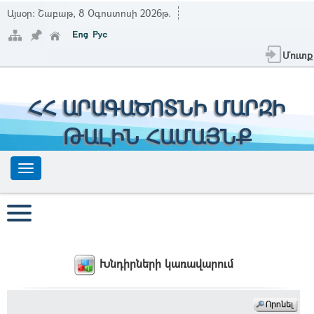
Այսօր:
Շաբաթ, 8 Օգոստոսի 2026թ.
Մուտք
ՀՀ ԱՐԱԳԱԾՈՏՆԻ ՄԱՐԶԻ
ԹԱԼԻՆ ՀԱՄԱՅՆՔ
Խնդիրների կառավարում