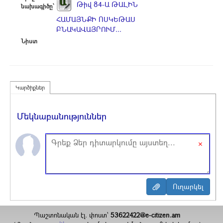
Թիվ 84-Ա ԹԱԼԻՆ
նախագիծը՝
ՀԱՄԱՅՆՔԻ ՈՍԿԵԹԱՍ
ԲՆԱԿԱՎԱՅՐՈՒՄ...
Նիստ
Կարծիքներ
Մեկնաբանություններ
×
Պաշտոնական էլ. փոստ`
53622422@e-citizen.am