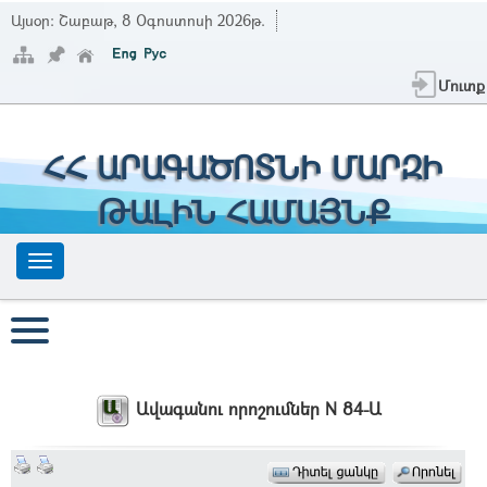
Այսօր:
Շաբաթ, 8 Օգոստոսի 2026թ.
Մուտք
ՀՀ ԱՐԱԳԱԾՈՏՆԻ ՄԱՐԶԻ
ԹԱԼԻՆ ՀԱՄԱՅՆՔ
Ավագանու որոշումներ N 84-Ա