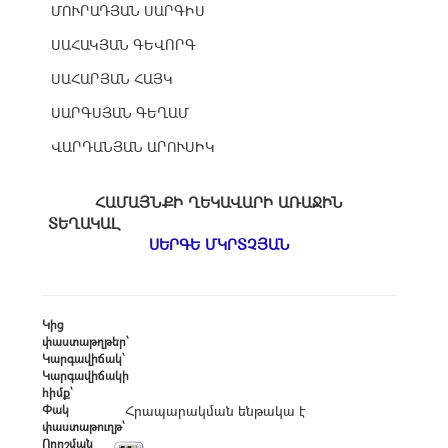
ՄՈՒՐԱԴՅԱՆ ՍԱՐԳԻՍ
ՍԱՀԱԿՅԱՆ ԳԵՎՈՐԳ
ՍԱՀԱՐՅԱՆ ՀԱՅԿ
ՍԱՐԳՍՅԱՆ ԳԵՂԱՄ
ՎԱՐԴԱՆՅԱՆ ԱՐՈՒՍԻԿ
ՀԱՄԱՅՆՔԻ ՂԵԿԱՎԱՐԻ ԱՌԱՋԻՆ
ՏԵՂԱԿԱԼ
ՍԵՐԳԵ ՄԿՐՏՉՅԱՆ
Կից
փաստաթղթեր՝
Կարգավիճակ՝
Կարգավիճակի
հիմք՝
Փակ
Հրապարակման ենթակա է
փաստաթուղթ՝
Որոշման