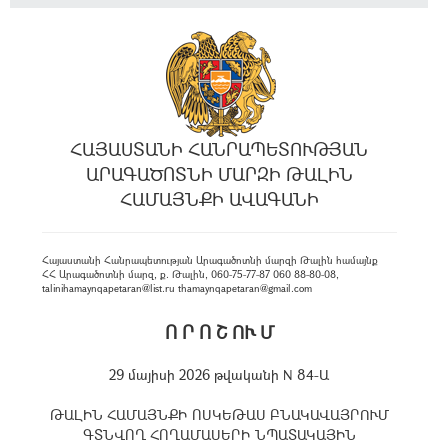
ՀԱՅԱՍՏԱՆԻ ՀԱՆՐԱՊԵՏՈՒԹՅԱՆ
ԱՐԱԳԱԾՈՏՆԻ ՄԱՐԶԻ ԹԱԼԻՆ
ՀԱՄԱՅՆՔԻ ԱՎԱԳԱՆԻ
Հայաստանի Հանրապետության Արագածոտնի մարզի Թալին համայնք
ՀՀ Արագածոտնի մարզ, ք. Թալին, 060-75-77-87 060 88-80-08,
talinihamaynqapetaran@list.ru thamaynqapetaran@gmail.com
Ո Ր Ո Շ ՈՒ Մ
29 մայիսի 2026 թվականի N 84-Ա
ԹԱԼԻՆ ՀԱՄԱՅՆՔԻ ՈՍԿԵԹԱՍ ԲՆԱԿԱՎԱՅՐՈՒՄ
ԳՏՆՎՈՂ ՀՈՂԱՄԱՍԵՐԻ ՆՊԱՏԱԿԱՅԻՆ