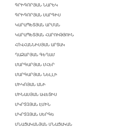
ԳՐԻԳՈՐՅԱՆ ՆԱՐԵԿ
ԳՐԻԳՈՐՅԱՆ ՍԱՐԳԻՍ
ԿԱՐԱՊԵՏՅԱՆ ԱՐՄԱՆ
ԿԱՐԱՊԵՏՅԱՆ ՀԱՐՈՒԹՅՈՒՆ
ՀՈՎՀԱՆՆԻՍՅԱՆ ԱՐՏԱԿ
ՂԱԶԱՐՅԱՆ ԳԵՂԱՄ
ՄԱՐԳԱՐՅԱՆ ՄՀԵՐ
ՄԱՐԳԱՐՅԱՆ ՆԵԼԼԻ
ՄԻԿՈՅԱՆ ԱՆԻ
ՄԻՆԱՍՅԱՆ ԱՎԵՏԻՍ
ՄԿՐՏՉՅԱՆ ԷՄԻՆ
ՄԿՐՏՉՅԱՆ ՍԵՐԳԵ
ՄՆԱՑԱԿԱՆՅԱՆ ՄՆԱՑԱԿԱՆ