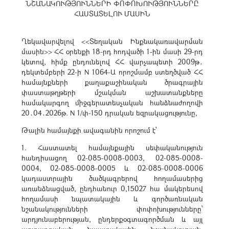
ՆՇԱՆԱԿՈՒԹՅՈՒՆՆԵՐԻ ՓՈՓՈԽՈՒԹՅՈՒՆՆԵՐԸ
ՀԱՍՏԱՏԵԼՈՒ ՄԱՍԻՆ
Ղեկավարվելով <<Տեղական Ինքնակառավարման
մասին>> ՀՀ օրենքի 18-րդ հոդվածի 1-ին մասի 29-րդ
կետով, հիմք ընդունելով ՀՀ վարչապետի 2009թ․
դեկտեմբերի 22-ի N 1064-Ա որոշմամբ ստեղծված ՀՀ
համայնքների քաղաքաշինական ծրագրային
փաստաթղթերի մշակման աշխատանքները
համակարգող միջգերատեսչական հանձնաժողովի
20․04․2026թ. N 1/փ-150 դրական եզրակացությունը,
Թալին համայնքի ավագանին որոշում է՝
1. Հաստատել համայնքային սեփականություն
հանդիսացող 02-085-0008-0003, 02-085-0008-
0004, 02-085-0008-0005 և 02-085-0008-0006
կադաստրային ծածկագրերով հողամասերից
առանձնացված, ընդհանուր 0,15027 հա մակերեսով
հողամասի նպատակային և գործառնական
նշանակությունների փոփոխությունները՝
արդյունաբերության, ընդերքօգտագործման և այլ