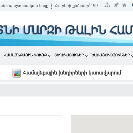
անի պաշտոնական կայք
Հյուրերի քանակը՝
199
ՏՆԻ ՄԱՐԶԻ ԹԱԼԻՆ ՀԱ
ՀԱՄԱՅՆՔԱՅԻՆ ԳՈՒՅՔ
ՏԵՂԵԿԱՏՈՒՆԵՐ
ԾԱՌԱՅՈՒԹՅՈՒՆՆԵՐ
Համայնքային խնդիրների կառավարում