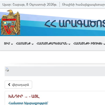
Այսօր:
Շաբաթ, 8 Օգոստոսի 2026թ.
Թալինի համայնքապետար
ՀՀ ԱՐԱԳԱԾՈ
ՏԻՄ
ՀԱՄԱՅՆՔ
ՀԱՄԱՅՆՔԱՊԵՏԱՐԱՆ
ՀԱՄԱՅՆՔԻ ԲՅՈՒՋԵ
վերադարձ
ԽՆԴԻՐ → - ԱՅԼ
Համառոտ նկարագրություն`