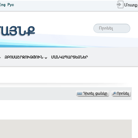
Մուտք
ՄԱՅՆՔ
ԶԲՈՍԱՇՐՋՈՒԹՅՈՒՆ
ՄԱՆԿԱՊԱՐՏԵԶՆԵՐ