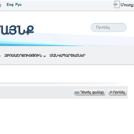
Մուտք
ՄԱՅՆՔ
ԶԲՈՍԱՇՐՋՈՒԹՅՈՒՆ
ՄԱՆԿԱՊԱՐՏԵԶՆԵՐ