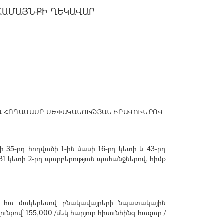
ՀԱՄԱՅՆՔԻ ՂԵԿԱՎԱՐ
 ՀԱ ՀՈՂԱՄԱՍԸ ՍԵՓԱԿԱՆՈՒԹՅԱՆ ԻՐԱՎՈՒՆՔՈՎ
35-րդ հոդվածի 1-ին մասի 16-րդ կետի և 43-րդ
231 կետի 2-րդ պարբերության պահանջներով, հիմք
7 հա մակերեսով բնակավայրերի նպատակային
ով՝ 155,000 /մեկ հարյուր հիսունհինգ հազար /