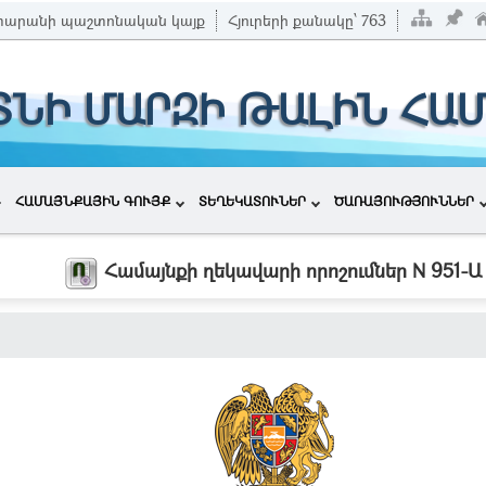
տարանի պաշտոնական կայք
Հյուրերի քանակը՝
763
ՏՆԻ ՄԱՐԶԻ ԹԱԼԻՆ ՀԱ
ՀԱՄԱՅՆՔԱՅԻՆ ԳՈՒՅՔ
ՏԵՂԵԿԱՏՈՒՆԵՐ
ԾԱՌԱՅՈՒԹՅՈՒՆՆԵՐ
Համայնքի ղեկավարի որոշումներ N 951-Ա