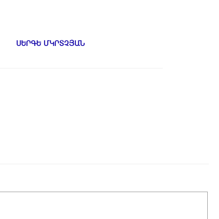
ԱԼ
ՍԵՐԳԵ ՄԿՐՏՉՅԱՆ