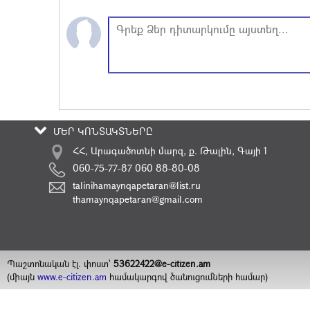
ՄԵՐ ԿՈՆՏԱԿՏՆԵՐԸ
ՀՀ, Արագածոտնի մարզ, ք. Թալին, Գայի 1
060-75-77-87 060 88-80-08
talinihamaynqapetaran@list.ru
thamaynqapetaran@gmail.com
Պաշտոնական էլ. փոստ`
53622422@e-citizen.am
(միայն
www.e-citizen.am
համակարգով ծանուցումների համար)
2008 -
2026
Հեղինակային իրավունքները պաշտպանված են
©