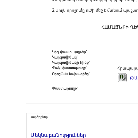
2.Սույն որոշումը ուժի մեջ է մտնում 
ՀԱՄԱՅՆ
Կից փաստաթղթեր՝
Կարգավիճակ՝
Կարգավիճակի հիմք՝
Փակ փաստաթուղթ՝
Հրապարա
Որոշման նախագիծը՝
ԹԱԼ
Փաստաթուղթ՝
Կարծիքներ
Մեկնաբանություններ