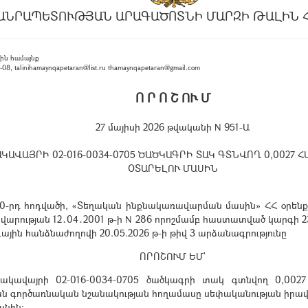
ԱՆՐԱՊԵՏՈՒԹՅԱՆ ԱՐԱԳԱԾՈՏՆԻ ՄԱՐԶԻ ԹԱԼԻՆ 
ին համայնք
, talinihamaynqapetaran@list.ru thamaynqapetaran@gmail.com
Ո Ր Ո Շ ՈՒ Մ
27 մայիսի 2026 թվականի N 951-Ա
ԱՎԱՅՐԻ 02-016-0034-0705 ԾԱԾԿԱԳՐԻ ՏԱԿ ԳՏՆՎՈՂ 0,0027
ՕՏԱՐԵԼՈՒ ՄԱՍԻՆ
0-րդ հոդվածի, «Տեղական ինքնակառավարման մասին» ՀՀ օրենքի 
ավարության 12․04․2001 թ-ի N 286 որոշմամբ հաստատված կարգի 
յին հանձնաժողովի 20.05.2026 թ-ի թիվ 3 արձանագրությունը
ՈՐՈՇՈՒՄ ԵՄ`
ակավայրի 02-016-0034-0705 ծածկագրի տակ գտնվող 0,002
 գործառնական նշանակության հողամասը սեփականության իրավունք
անին: