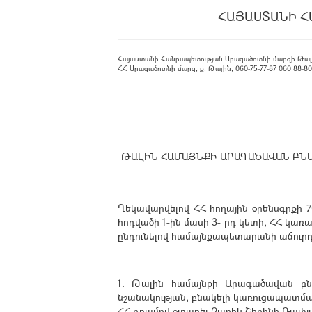
ՀԱՅԱՍՏԱՆԻ Հ
Հայաստանի Հանրապետության Արագածոտնի մարզի Թալ
ՀՀ Արագածոտնի մարզ, ք. Թալին, 060-75-77-87 060 88-80-08
ԹԱԼԻՆ ՀԱՄԱՅՆՔԻ ԱՐԱԳԱԾԱՎԱՆ ԲՆԱԿ
Ղեկավարվելով ՀՀ հողային օրենսգրքի 7
հոդվածի 1-ին մասի 3- րդ կետի, ՀՀ կառ
ընդունելով համայնքապետարանի աճուրդա
1. Թալին համայնքի Արագածավան բն
նշանակության, բնակելի կառուցապատման
ՀՀ դրամով օտարել Զարիկ Շիրինի Ռափյ