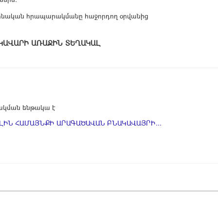
պաշտոնական հրապարակմանը հաջորդող օրվանից
ՔԻ ՂԵԿԱՎԱՐԻ ԱՌԱՋԻՆ ՏԵՂԱԿ
կման ենթակա է
ԻՆ ՀԱՄԱՅՆՔԻ ԱՐԱԳԱԾԱՎԱՆ ԲՆԱԿԱՎԱՅՐԻ...