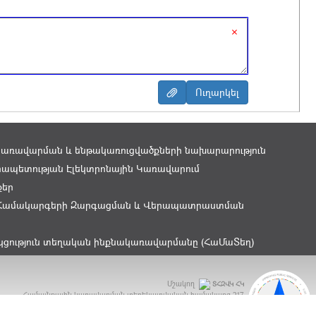
×
կառավարման և ենթակառուցվածքների նախարարություն
ապետության Էլեկտրոնային Կառավարում
քեր
Համակարգերի Զարգացման և Վերապատրաստման
կցություն տեղական ինքնակառավարմանը (ՀաՄաՏեղ)
Մշակող
ՏՀԶՎԿ ՀԿ
Համայնքային կառավարման տեղեկատվական համակարգ
217
ԲԿԳ Մրցանակ 2015 - OGP Award 2015