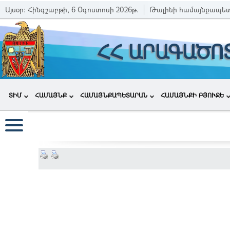
Այսօր:
Հինգշաբթի, 6 Օգոստոսի 2026թ.
Թալինի համայնքապե
ՀՀ ԱՐԱԳԱԾՈ
ՏԻՄ
ՀԱՄԱՅՆՔ
ՀԱՄԱՅՆՔԱՊԵՏԱՐԱՆ
ՀԱՄԱՅՆՔԻ ԲՅՈՒՋԵ