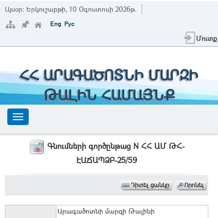
Այսօր:
Երկուշաբթի, 10 Օգոստոսի 2026թ.
Մուտք
ՀՀ ԱՐԱԳԱԾՈՏՆԻ ՄԱՐԶԻ
ԹԱԼԻՆ ՀԱՄԱՅՆՔ
Գնումների գործընթաց N ՀՀ ԱՄ ԹՀ-
ԷԱՃԱՊՁԲ-25/59
Արագածոտնի մարզի Թալինի