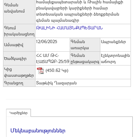
համայնքապետարանի և Թալին համայնքի
Գնման
բնակավայրերի կարիքների համար
անվանում
տնտեսական ապրանքների ձեռքբերման
գնման պայմանագիր
Գնում
ԹԱԼԻՆԻ ՀԱՄԱՅՆՔԱՊԵՏԱՐԱՆ
իրականացնող
12/06/2025
Գնման
Ապրանքներ
Ամսաթիվ
առարկա
ՀՀ ԱՄ ԹՀ-
Գնման
Էլեկտրոնային
Ծածկագիր
ԷԱՃԱՊՁԲ-25/59
ընթացակարգ
աճուրդ
Կից
(450.62 Կբ)
փաստաթղթեր
Գրանցող
Տաթևիկ Ղազարյան
Կարծիքներ
Մեկնաբանություններ