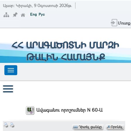
Այսօր:
Կիրակի, 9 Օգոստոսի 2026թ.
Մուտք
ՀՀ ԱՐԱԳԱԾՈՏՆԻ ՄԱՐԶԻ
ԹԱԼԻՆ ՀԱՄԱՅՆՔ
Ավագանու որոշումներ N 60-Ա