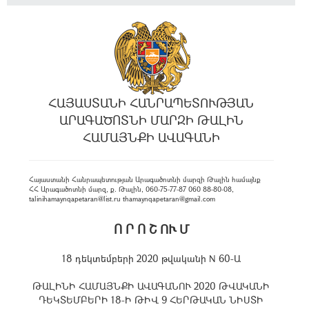
ՀԱՅԱՍՏԱՆԻ ՀԱՆՐԱՊԵՏՈՒԹՅԱՆ
ԱՐԱԳԱԾՈՏՆԻ ՄԱՐԶԻ ԹԱԼԻՆ
ՀԱՄԱՅՆՔԻ ԱՎԱԳԱՆԻ
Հայաստանի Հանրապետության Արագածոտնի մարզի Թալին համայնք
ՀՀ Արագածոտնի մարզ, ք. Թալին, 060-75-77-87 060 88-80-08,
talinihamaynqapetaran@list.ru thamaynqapetaran@gmail.com
Ո Ր Ո Շ ՈՒ Մ
18 դեկտեմբերի 2020 թվականի N 60-Ա
ԹԱԼԻՆԻ ՀԱՄԱՅՆՔԻ ԱՎԱԳԱՆՈՒ 2020 ԹՎԱԿԱՆԻ
ԴԵԿՏԵՄԲԵՐԻ 18-Ի ԹԻՎ 9 ՀԵՐԹԱԿԱՆ ՆԻՍՏԻ