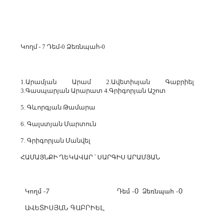
Կողմ - 7 Դեմ-0 Ձեռնպահ-0
1.Արամյան Արամ 2.Ավետիսյան Գաբրիել
3.Գասպարյան Արարատ 4.Գրիգորյան Աշոտ
5. Գևորգյան Թամարա
6. Գալստյան Մարտուն
7. Գրիգորյան Մանվել
ՀԱՄԱՅՆՔԻ ՂԵԿԱՎԱՐ ՝ ՍԱՐԳԻՍ ԱՐԱՄՅԱՆ
Կողմ -7
Դեմ -0
Ձեռնպահ -0
ԱՎԵՏԻՍՅԱՆ ԳԱԲՐԻԵԼ