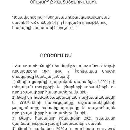
ՕՐԱԿԱՐԳԸ ՀԱՍՏԱՏԵԼՈՒ ՄԱՍԻՆ
Ղեկավարվելով <<Տեղական ինքնակառավարման
մասին >> ՀՀ օրենքի 14-րդ հոդվածի դրույթներով ,
համայնքի ավագանին որոշում է ՝
ՈՐՈՇՈՒՄ ԵՄ
1.Հաստատել Թալին համայնքի ավագանու 2020թ-ի
դեկտեմբերի 18-ի թիվ 9 հերթական նիստի
օրակարգը հետևյալ տեսքով՝
1) Թալին քաղաքի վարչական տարածքում 2021թ-ի
տեղական տուրքերի և վճարների տեսակներն ու
դրույքաչափերը հաստատելու մասին:
2) Թալինի համայնքապետարանի աշխատակազմի
և ՀՈԱԿ-ների կառուցվածքը, աշխատակիցների
թվաքանակը, հաստիքացուցակը և պաշտոնային
դրույքաչափերը հաստատելու մասին:
3) Թալին համայնքի ղեկավարի 2021 թվականի
վարձատրության չափը հաստատելու մասին:
4) Թալին համայնքի 2020թ-ի տարեկան բյուջեում