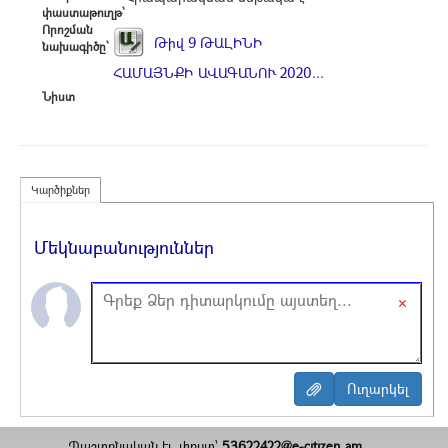
փաստաթուղթ՝
Որոշման
Թիվ 9 ԹԱԼԻՆԻ
նախագիծը՝
ՀԱՄԱՅՆՔԻ ԱՎԱԳԱՆՈՒ 2020...
Նիստ
Կարծիքներ
Մեկնաբանություններ
×
Պաշտոնական էլ. փոստ`
53622422@e-citizen.am