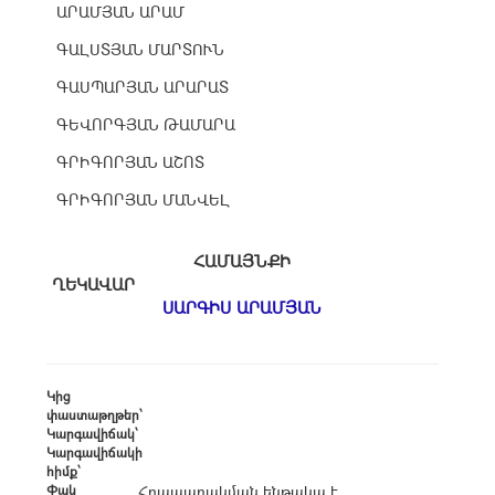
ԱՐԱՄՅԱՆ ԱՐԱՄ
ԳԱԼՍՏՅԱՆ ՄԱՐՏՈՒՆ
ԳԱՍՊԱՐՅԱՆ ԱՐԱՐԱՏ
ԳԵՎՈՐԳՅԱՆ ԹԱՄԱՐԱ
ԳՐԻԳՈՐՅԱՆ ԱՇՈՏ
ԳՐԻԳՈՐՅԱՆ ՄԱՆՎԵԼ
ՀԱՄԱՅՆՔԻ
ՂԵԿԱՎԱՐ
ՍԱՐԳԻՍ ԱՐԱՄՅԱՆ
Կից
փաստաթղթեր՝
Կարգավիճակ՝
Կարգավիճակի
հիմք՝
Փակ
Հրապարակման ենթակա է