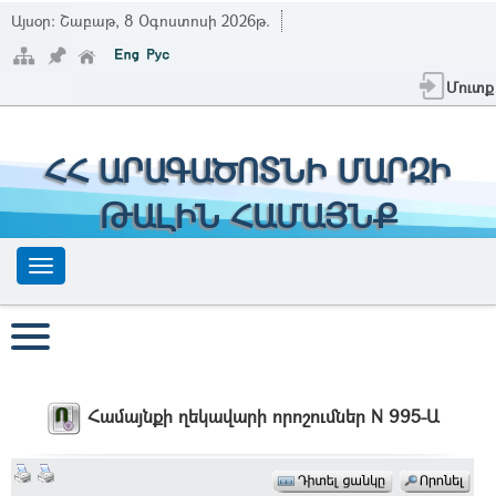
Այսօր:
Շաբաթ, 8 Օգոստոսի 2026թ.
Մուտք
ՀՀ ԱՐԱԳԱԾՈՏՆԻ ՄԱՐԶԻ
ԹԱԼԻՆ ՀԱՄԱՅՆՔ
Համայնքի ղեկավարի որոշումներ N 995-Ա