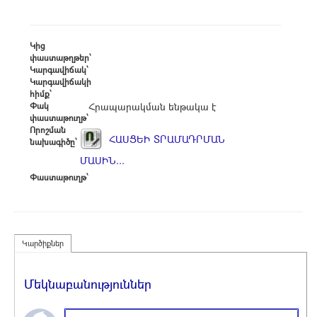
Կից
փաստաթղթեր՝
Կարգավիճակ՝
Կարգավիճակի
հիմք՝
Փակ
Հրապարակման ենթակա է
փաստաթուղթ՝
Որոշման
ՀԱՍՑԵԻ ՏՐԱՄԱԴՐՄԱՆ
նախագիծը՝
ՄԱՍԻՆ...
Փաստաթուղթ՝
Կարծիքներ
Մեկնաբանություններ