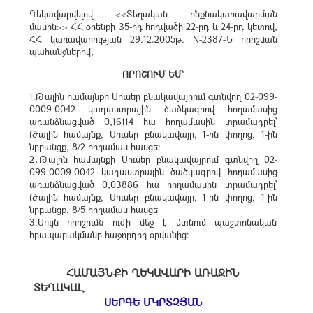
Ղեկավարվելով <<Տեղական ինքնակառավարման
մասին>> ՀՀ օրենքի 35-րդ հոդվածի 22-րդ և 24-րդ կետով,
ՀՀ կառավարության 29.12.2005թ. N-2387-Ն որոշման
պահանջներով,
ՈՐՈՇՈՒՄ ԵՄ`
1.Թալին համայնքի Սուսեր բնակավայրում գտնվող 02-099-
0009-0042 կադաստրային ծածկագրով հողամասից
առանձնացված 0,16114 հա հողամասին տրամադրել՝
Թալին համայնք, Սուսեր բնակավայր, 1-ին փողոց, 1-ին
նրբանցք, 8/2 հողամաս հասցե։
2․Թալին համայնքի Սուսեր բնակավայրում գտնվող 02-
099-0009-0042 կադաստրային ծածկագրով հողամասից
առանձնացված 0,03886 հա հողամասին տրամադրել՝
Թալին համայնք, Սուսեր բնակավայր, 1-ին փողոց, 1-ին
նրբանցք, 8/5 հողամաս հասցե
3.Սույն որոշումն ուժի մեջ է մտնում պաշտոնական
հրապարակմանը հաջորդող օրվանից:
ՀԱՄԱՅՆՔԻ ՂԵԿԱՎԱՐԻ ԱՌԱՋԻՆ
ՏԵՂԱԿԱԼ
ՍԵՐԳԵ ՄԿՐՏՉՅԱՆ