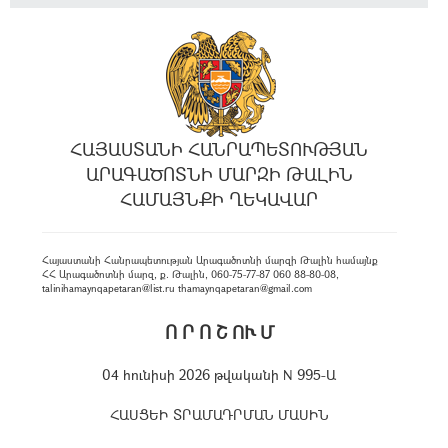
ՀԱՅԱՍՏԱՆԻ ՀԱՆՐԱՊԵՏՈՒԹՅԱՆ
ԱՐԱԳԱԾՈՏՆԻ ՄԱՐԶԻ ԹԱԼԻՆ
ՀԱՄԱՅՆՔԻ ՂԵԿԱՎԱՐ
Հայաստանի Հանրապետության Արագածոտնի մարզի Թալին համայնք
ՀՀ Արագածոտնի մարզ, ք. Թալին, 060-75-77-87 060 88-80-08,
talinihamaynqapetaran@list.ru thamaynqapetaran@gmail.com
Ո Ր Ո Շ ՈՒ Մ
04 հունիսի 2026 թվականի N 995-Ա
ՀԱՍՑԵԻ ՏՐԱՄԱԴՐՄԱՆ ՄԱՍԻՆ