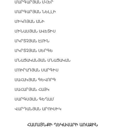
ՄԱՐԳԱՐՅԱՆ ՄՀԵՐ
ՄԱՐԳԱՐՅԱՆ ՆԵԼԼԻ
ՄԻԿՈՅԱՆ ԱՆԻ
ՄԻՆԱՍՅԱՆ ԱՎԵՏԻՍ
ՄԿՐՏՉՅԱՆ ԷՄԻՆ
ՄԿՐՏՉՅԱՆ ՍԵՐԳԵ
ՄՆԱՑԱԿԱՆՅԱՆ ՄՆԱՑԱԿԱՆ
ՄՈՒՐԱԴՅԱՆ ՍԱՐԳԻՍ
ՍԱՀԱԿՅԱՆ ԳԵՎՈՐԳ
ՍԱՀԱՐՅԱՆ ՀԱՅԿ
ՍԱՐԳՍՅԱՆ ԳԵՂԱՄ
ՎԱՐԴԱՆՅԱՆ ԱՐՈՒՍԻԿ
ՀԱՄԱՅՆՔԻ ՂԵԿԱՎԱՐԻ ԱՌԱՋԻՆ