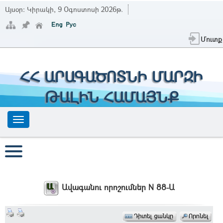
Այսօր:
Կիրակի, 9 Օգոստոսի 2026թ.
Մուտք
ՀՀ ԱՐԱԳԱԾՈՏՆԻ ՄԱՐԶԻ
ԹԱԼԻՆ ՀԱՄԱՅՆՔ
Ավագանու որոշումներ N 88-Ա