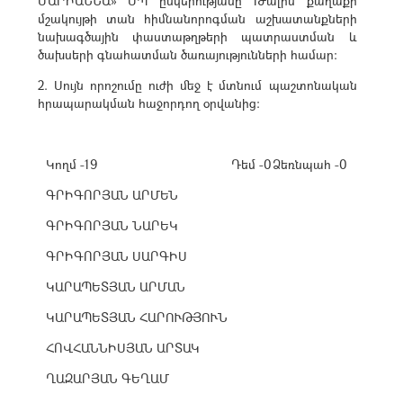
ՄԱՐԻԱՆՆԱ» ՍՊ ընկերությանը Թալին քաղաքի
մշակույթի տան հիմնանորոգման աշխատանքների
նախագծային փաստաթղթերի պատրաստման և
ծախսերի գնահատման ծառայությունների համար:
2. Սույն որոշումը ուժի մեջ է մտնում պաշտոնական
հրապարակման հաջորդող օրվանից։
Կողմ -19
Դեմ -0
Ձեռնպահ -0
ԳՐԻԳՈՐՅԱՆ ԱՐՄԵՆ
ԳՐԻԳՈՐՅԱՆ ՆԱՐԵԿ
ԳՐԻԳՈՐՅԱՆ ՍԱՐԳԻՍ
ԿԱՐԱՊԵՏՅԱՆ ԱՐՄԱՆ
ԿԱՐԱՊԵՏՅԱՆ ՀԱՐՈՒԹՅՈՒՆ
ՀՈՎՀԱՆՆԻՍՅԱՆ ԱՐՏԱԿ
ՂԱԶԱՐՅԱՆ ԳԵՂԱՄ