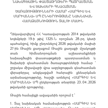
ՆԱԽԱԳԾԱՅԻՆ ՓԱՍՏԱԹՂԹԵՐԻ ՊԱՏՐԱՍՏՄԱՆ
ԵՎ ԾԱԽՍԵՐԻ ԳՆԱՀԱՏՄԱՆ
ԾԱՌԱՅՈՒԹՅՈՒՆՆԵՐԻ ՀԱՄԱՐ «ՍԱՐԳԻՍ ԵՎ
ՄԱՐԻԱՆՆԱ» ՍՊ ԸՆԿԵՐՈՒԹՅԱՆԸ ՆԱԽՆԱԿԱՆ
ՀԱՄԱՁԱՅՆՈՒԹՅՈՒՆ ՏԱԼՈՒ ՄԱՍԻՆ
Ղեկավարվելով ՀՀ Կառավարության 2014 թվականի
նոյեմբերի 19-ի թիվ 1325-Ն որոշման 28-րդ կետի
պահանջով, հիմք ընդունելով 2026 թվականի մայիսի
27-ին Թալին քաղաքում Թալին քաղաքի մշակույթի
տան հիմնանորոգման աշխատանքների
նախագծային փաստաթղթերի պատրաստման և
ծախսերի գնահատման ծառայությունների համար ՝
շրջակա միջավայրի վրա ազդեցության գնահատման
վերաբերյալ անցկացված հանրային քննարկման
արձանագրությունը, հաշվի առնելով «ՍԱՐԳԻՍ ԵՎ
ՄԱՐԻԱՆՆԱ» ՍՊ ընկերության տնօրենի 23․04․2026
թվականի գրությունը․
Թալին համայնքի ավագանին որոշում է ՝
1. Տալ նախնական համաձայնություն «ՍԱՐԳԻՍ ԵՎ