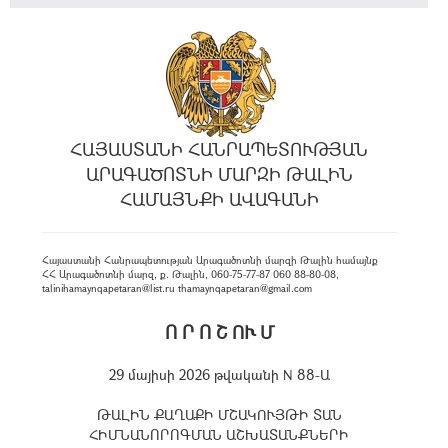
ՀԱՅԱՍՏԱՆԻ ՀԱՆՐԱՊԵՏՈՒԹՅԱՆ
ԱՐԱԳԱԾՈՏՆԻ ՄԱՐԶԻ ԹԱԼԻՆ
ՀԱՄԱՅՆՔԻ ԱՎԱԳԱՆԻ
Հայաստանի Հանրապետության Արագածոտնի մարզի Թալին համայնք
ՀՀ Արագածոտնի մարզ, ք. Թալին, 060-75-77-87 060 88-80-08,
talinihamaynqapetaran@list.ru thamaynqapetaran@gmail.com
Ո Ր Ո Շ ՈՒ Մ
29 մայիսի 2026 թվականի N 88-Ա
ԹԱԼԻՆ ՔԱՂԱՔԻ ՄՇԱԿՈՒՅԹԻ ՏԱՆ
ՀԻՄՆԱՆՈՐՈԳՄԱՆ ԱՇԽԱՏԱՆՔՆԵՐԻ