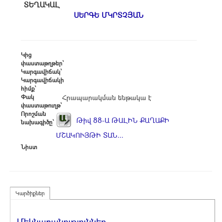
ՏԵՂԱԿԱԼ
ՍԵՐԳԵ ՄԿՐՏՉՅԱՆ
Կից
փաստաթղթեր՝
Կարգավիճակ՝
Կարգավիճակի
հիմք՝
Փակ
Հրապարակման ենթակա է
փաստաթուղթ՝
Որոշման
Թիվ 88-Ա ԹԱԼԻՆ ՔԱՂԱՔԻ
նախագիծը՝
ՄՇԱԿՈՒՅԹԻ ՏԱՆ...
Նիստ
Կարծիքներ
Մեկնաբանություններ