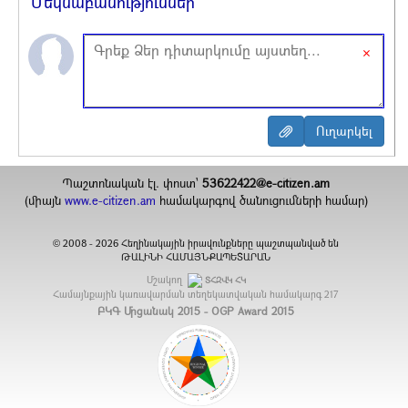
Մեկնաբանություններ
×
Պաշտոնական էլ. փոստ`
53622422@e-citizen.am
(միայն
www.e-citizen.am
համակարգով ծանուցումների համար)
2008 -
2026
Հեղինակային իրավունքները պաշտպանված են
©
ԹԱԼԻՆԻ ՀԱՄԱՅՆՔԱՊԵՏԱՐԱՆ
Մշակող
ՏՀԶՎԿ ՀԿ
Համայնքային կառավարման տեղեկատվական համակարգ
217
ԲԿԳ Մրցանակ 2015 - OGP Award 2015