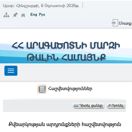
Այսօր:
Հինգշաբթի, 6 Օգոստոսի 2026թ.
Մուտք
ՀՀ ԱՐԱԳԱԾՈՏՆԻ ՄԱՐԶԻ
ԹԱԼԻՆ ՀԱՄԱՅՆՔ
Հաշվետվություններ
Քվեարկության արդյունքների հաշվետվություն