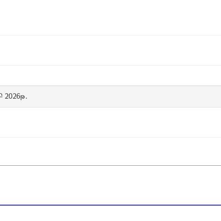
Բ 2026թ․