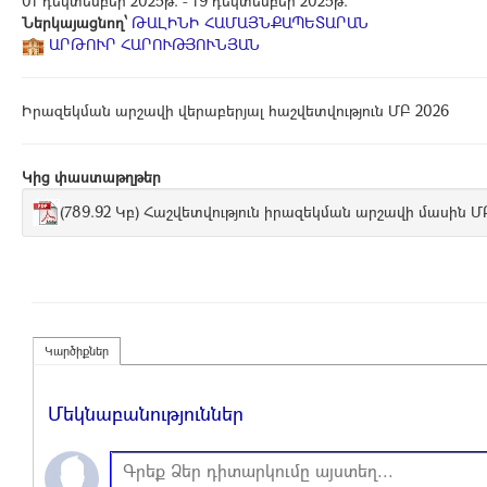
01 դեկտեմբեր 2025թ. - 19 դեկտեմբեր 2025թ.
Ներկայացնող՝
ԹԱԼԻՆԻ ՀԱՄԱՅՆՔԱՊԵՏԱՐԱՆ
ԱՐԹՈՒՐ ՀԱՐՈՒԹՅՈՒՆՅԱՆ
Իրազեկման արշավի վերաբերյալ հաշվետվություն ՄԲ 2026
Կից փաստաթղթեր
(789.92 Կբ) Հաշվետվություն իրազեկման արշավի մասին Մ
Կարծիքներ
Մեկնաբանություններ