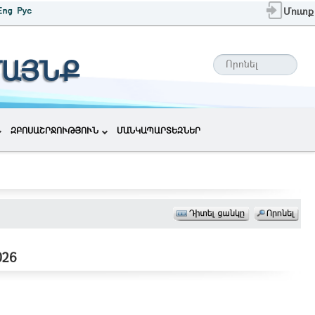
Մուտք
ՄԱՅՆՔ
ԶԲՈՍԱՇՐՋՈՒԹՅՈՒՆ
ՄԱՆԿԱՊԱՐՏԵԶՆԵՐ
026