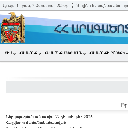
Այսօր:
Ուրբաթ, 7 Օգոստոսի 2026թ.
Թալինի համայնքապետար
ՀՀ ԱՐԱԳԱԾՈ
ՏԻՄ
ՀԱՄԱՅՆՔ
ՀԱՄԱՅՆՔԱՊԵՏԱՐԱՆ
ՀԱՄԱՅՆՔԻ ԲՅՈՒՋԵ
Իր
Ներկայացման ամսաթիվ`
22 դեկտեմբեր 2025
Հաշվետու ժամանակահատված