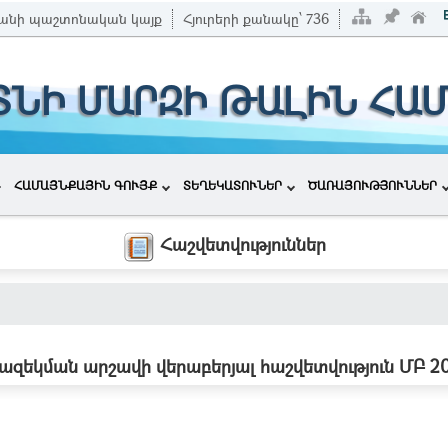
անի պաշտոնական կայք
Հյուրերի քանակը՝
736
ՏՆԻ ՄԱՐԶԻ ԹԱԼԻՆ ՀԱ
ՀԱՄԱՅՆՔԱՅԻՆ ԳՈՒՅՔ
ՏԵՂԵԿԱՏՈՒՆԵՐ
ԾԱՌԱՅՈՒԹՅՈՒՆՆԵՐ
Հաշվետվություններ
ազեկման արշավի վերաբերյալ հաշվետվություն ՄԲ 2