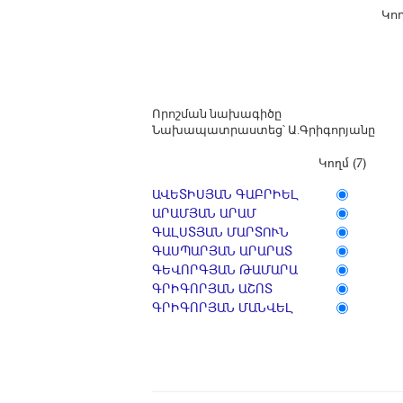
Կողմ Դեմ
Որոշման նախագիծը
Նախապատրաստեց՝ Ա.Գրիգորյանը
Կողմ (7)
ԱՎԵՏԻՍՅԱՆ ԳԱԲՐԻԵԼ
ԱՐԱՄՅԱՆ ԱՐԱՄ
ԳԱԼՍՏՅԱՆ ՄԱՐՏՈՒՆ
ԳԱՍՊԱՐՅԱՆ ԱՐԱՐԱՏ
ԳԵՎՈՐԳՅԱՆ ԹԱՄԱՐԱ
ԳՐԻԳՈՐՅԱՆ ԱՇՈՏ
ԳՐԻԳՈՐՅԱՆ ՄԱՆՎԵԼ