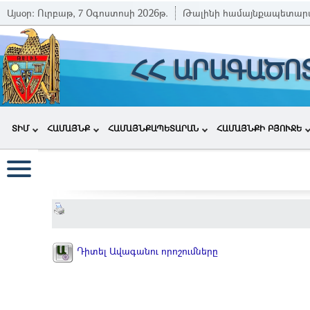
Այսօր:
Ուրբաթ, 7 Օգոստոսի 2026թ.
Թալինի համայնքապետար
ՀՀ ԱՐԱԳԱԾՈ
ՏԻՄ
ՀԱՄԱՅՆՔ
ՀԱՄԱՅՆՔԱՊԵՏԱՐԱՆ
ՀԱՄԱՅՆՔԻ ԲՅՈՒՋԵ
Դիտել Ավագանու որոշումները