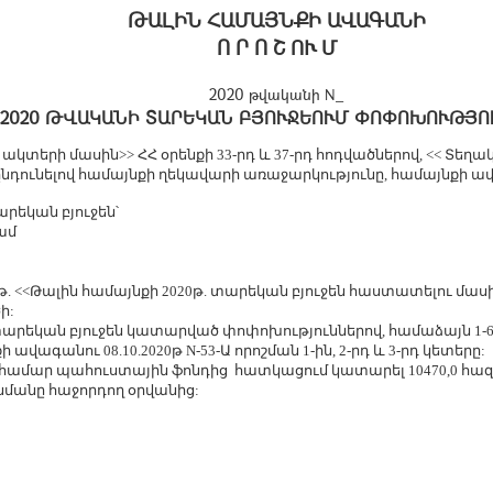
ԹԱԼԻՆ ՀԱՄԱՅՆՔԻ ԱՎԱԳԱՆԻ
Ո Ր Ո Շ ՈՒ Մ
2020 թվականի N_
2020 ԹՎԱԿԱՆԻ ՏԱՐԵԿԱՆ ԲՅՈՒՋԵՈՒՄ ՓՈՓՈԽՈՒԹՅՈ
տերի մասին>> ՀՀ օրենքի 33-րդ և 37-րդ հոդվածներով, << Տեղ
ք ընդունելով համայնքի ղեկավարի առաջարկությունը, համայնքի ավ
րեկան բյուջեն՝
րամ
9թ. <<Թալին համայնքի 2020թ. տարեկան բյուջեն հաստատելու մասի
ի:
տարեկան բյուջեն կատարված փոփոխություններով, համաձայն 1-
ավագանու 08.10.2020թ N-53-Ա որոշման 1-ին, 2-րդ և 3-րդ կետերը:
 համար պահուստային ֆոնդից հատկացում կատարել 10470,0 հ
ունմանը հաջորդող օրվանից: