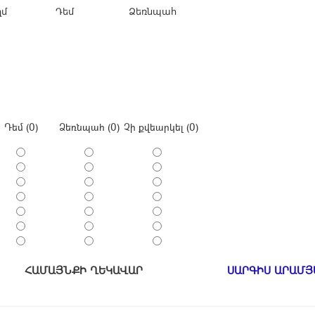
 Ձեռնպահ
Դեմ (0)
Ձեռնպահ (0)
Չի քվեարկել (0)
ՀԱՄԱՅՆՔԻ ՂԵԿԱՎԱՐ
ՍԱՐԳԻՍ ԱՐԱՄՅ