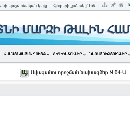
անի պաշտոնական կայք
Հյուրերի քանակը՝
169
ՏՆԻ ՄԱՐԶԻ ԹԱԼԻՆ ՀԱ
ՀԱՄԱՅՆՔԱՅԻՆ ԳՈՒՅՔ
ՏԵՂԵԿԱՏՈՒՆԵՐ
ԾԱՌԱՅՈՒԹՅՈՒՆՆԵՐ
Ավագանու որոշման նախագծեր N 64-Ա