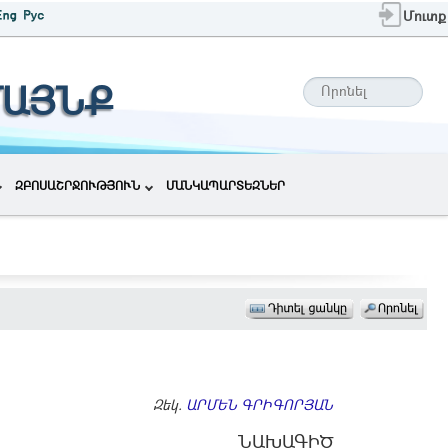
Մուտք
ՄԱՅՆՔ
ԶԲՈՍԱՇՐՋՈՒԹՅՈՒՆ
ՄԱՆԿԱՊԱՐՏԵԶՆԵՐ
Զեկ.
ԱՐՄԵՆ ԳՐԻԳՈՐՅԱՆ
ՆԱԽԱԳԻԾ