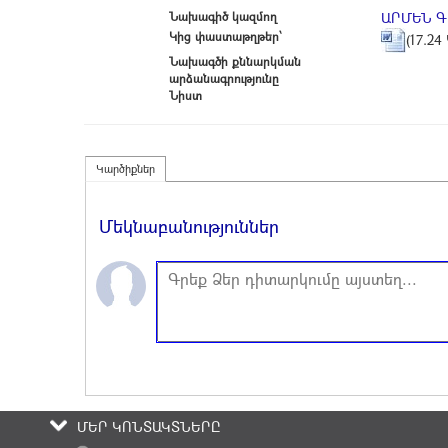
Նախագիծ կազմող
ԱՐՄԵՆ 
Կից փաստաթղթեր՝
(17.24
Նախագծի քննարկման
արձանագրությունը
Նիստ
Կարծիքներ
Մեկնաբանություններ
ՄԵՐ ԿՈՆՏԱԿՏՆԵՐԸ