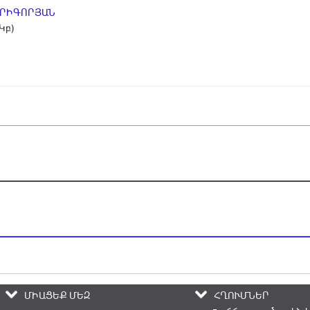
ԳՐԻԳՈՐՅԱՆ
 Կբ)
ՄԻԱՑԵՔ ՄԵԶ
ՀՂՈՒՄՆԵՐ