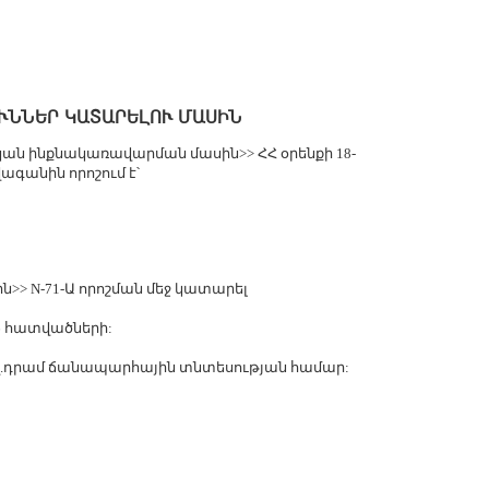
ՒՆՆԵՐ ԿԱՏԱՐԵԼՈՒ ՄԱՍԻՆ
ական ինքնակառավարման մասին>> ՀՀ օրենքի 18-
ագանին որոշում է՝
ն>> N-71-Ա որոշման մեջ կատարել
6 հատվածների:
ազ.դրամ ճանապարհային տնտեսության համար: