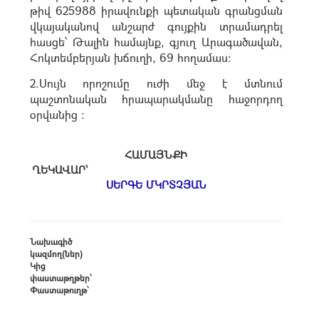
թիվ 625988 իրավունքի պետական գրանցման
վկայականով անշարժ գույքին տրամադրել
հասցե՝ Թալին համայնք, գյուղ Արագածավան,
Հոկտեմբերյան խճուղի, 69 հողամաս։
2.Սույն որոշումը ուժի մեջ է մտնում
պաշտոնական հրապարակմանը հաջորդող
օրվանից :
ՀԱՄԱՅՆՔԻ
ՂԵԿԱՎԱՐ՝
ՍԵՐԳԵ ՄԿՐՏՉՅԱՆ
Նախագիծ
կազմող(ներ)
Կից
փաստաթղթեր՝
Փաստաթուղթ՝