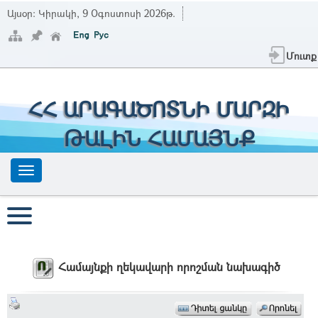
Այսօր:
Կիրակի, 9 Օգոստոսի 2026թ.
Մուտք
ՀՀ ԱՐԱԳԱԾՈՏՆԻ ՄԱՐԶԻ
ԹԱԼԻՆ ՀԱՄԱՅՆՔ
Համայնքի ղեկավարի որոշման նախագիծ