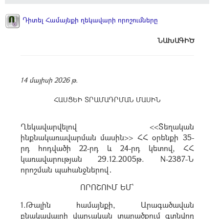
Դիտել Համայնքի ղեկավարի որոշումները
ՆԱԽԱԳԻԾ
14 մայիսի 2026 թ.
ՀԱՍՑԵԻ ՏՐԱՄԱԴՐՄԱՆ ՄԱՍԻՆ
Ղեկավարվելով <<Տեղական
ինքնակառավարման մասին>> ՀՀ օրենքի 35-
րդ հոդվածի 22-րդ և 24-րդ կետով, ՀՀ
կառավարության 29.12.2005թ. N-2387-Ն
որոշման պահանջներով․
ՈՐՈՇՈՒՄ ԵՄ`
1.Թալին համայնքի, Արագածավան
բնակավայրի վարչական տարածքում գտնվող