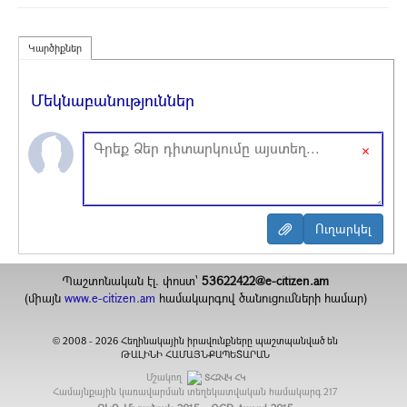
Կարծիքներ
Մեկնաբանություններ
×
Պաշտոնական էլ. փոստ`
53622422@e-citizen.am
(միայն
www.e-citizen.am
համակարգով ծանուցումների համար)
2008 -
2026
Հեղինակային իրավունքները պաշտպանված են
©
ԹԱԼԻՆԻ ՀԱՄԱՅՆՔԱՊԵՏԱՐԱՆ
Մշակող
ՏՀԶՎԿ ՀԿ
Համայնքային կառավարման տեղեկատվական համակարգ
217