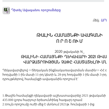
Դիտել Ավագանու որոշումները
Զեկ.
ԱՐՄ
ԹԱԼԻՆ ՀԱՄԱՅՆՔԻ ԱՎԱԳԱՆԻ
Ո Ր Ո Շ ՈՒ Մ
2020 թվականի N_
ԹԱԼԻՆԻ ՀԱՄԱՅՆՔԻ ՂԵԿԱՎԱՐԻ 2021 ԹՎԱ
ՎԱՐՁԱՏՐՈՒԹՅԱՆ ՉԱՓԸ ՀԱՍՏԱՏԵԼՈՒ ՄԱ
Ղեկավարվելով <<Տեղական ինքնակառավարման մասին>> ՀՀ օրե
հոդվածի 1-ին մասի 11-րդ կետի և 28-րդ հոդվածի 1-ին մասի 3-րդ
դրույթներով, համայնքի ավագանին որոշում է՝
1.Թալին համայնքի ղեկավարի աշխատավարձը 2021 թվականի 
435.000 (չորս հարյուր երեսունհինգ հազար) դրամ:
2.Սույն որոշումը ուժի մեջ է մտնում 2021թ. հունվարի 1-ից: