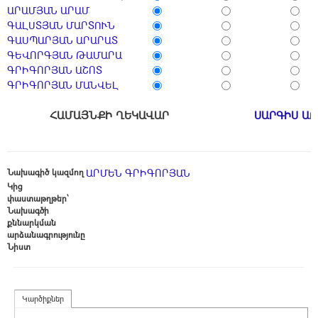
ԱՐԱՄՅԱՆ ԱՐԱՄ
ԳԱԼՍՏՅԱՆ ՄԱՐՏՈՒՆ
ԳԱՍՊԱՐՅԱՆ ԱՐԱՐԱՏ
ԳԵՎՈՐԳՅԱՆ ԹԱՄԱՐԱ
ԳՐԻԳՈՐՅԱՆ ԱՇՈՏ
ԳՐԻԳՈՐՅԱՆ ՄԱՆՎԵԼ
ՀԱՄԱՅՆՔԻ ՂԵԿԱՎԱՐ
ՍԱՐԳԻՍ Ա
Նախագիծ կազմող
ԱՐՄԵՆ ԳՐԻԳՈՐՅԱՆ
Կից
փաստաթղթեր՝
Նախագծի
քննարկման
արձանագրությունը
Նիստ
Կարծիքներ