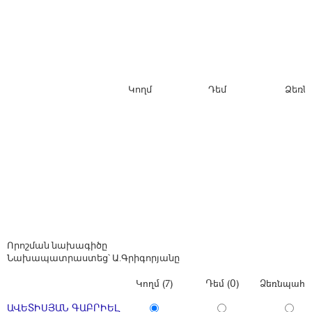
Կողմ Դեմ Ձեռնպ
Որոշման նախագիծը
Նախապատրաստեց՝ Ա.Գրիգորյանը
Կողմ (7)
Դեմ (0)
Ձեռնպահ (
ԱՎԵՏԻՍՅԱՆ ԳԱԲՐԻԵԼ