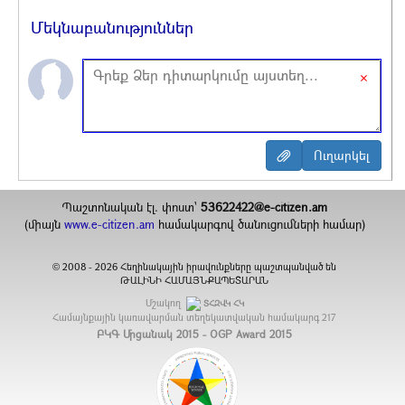
Մեկնաբանություններ
×
Պաշտոնական էլ. փոստ`
53622422@e-citizen.am
(միայն
www.e-citizen.am
համակարգով ծանուցումների համար)
2008 -
2026
Հեղինակային իրավունքները պաշտպանված են
©
ԹԱԼԻՆԻ ՀԱՄԱՅՆՔԱՊԵՏԱՐԱՆ
Մշակող
ՏՀԶՎԿ ՀԿ
Համայնքային կառավարման տեղեկատվական համակարգ
217
ԲԿԳ Մրցանակ 2015 - OGP Award 2015