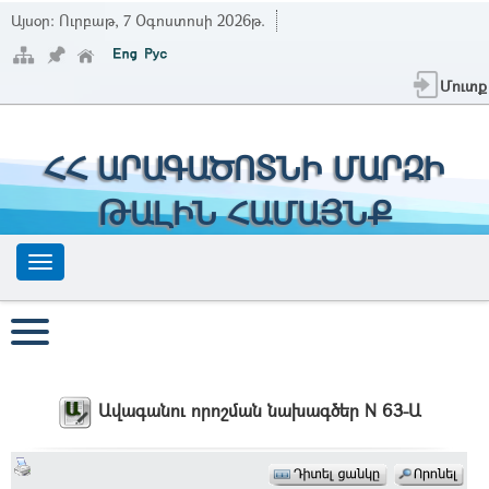
Այսօր:
Ուրբաթ, 7 Օգոստոսի 2026թ.
Մուտք
ՀՀ ԱՐԱԳԱԾՈՏՆԻ ՄԱՐԶԻ
ԹԱԼԻՆ ՀԱՄԱՅՆՔ
Ավագանու որոշման նախագծեր N 63-Ա