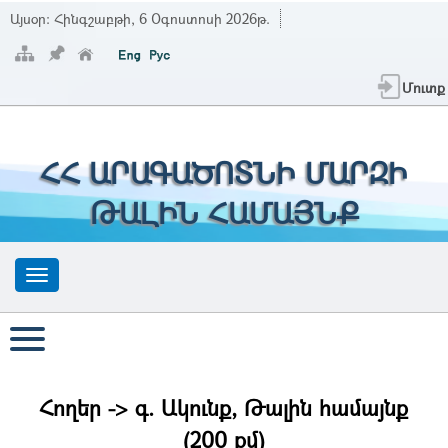
Այսօր:
Հինգշաբթի, 6 Օգոստոսի 2026թ.
Մուտք
ՀՀ ԱՐԱԳԱԾՈՏՆԻ ՄԱՐԶԻ
ԹԱԼԻՆ ՀԱՄԱՅՆՔ
Հողեր -> գ. Ակունք, Թալին համայնք
(200 քմ)