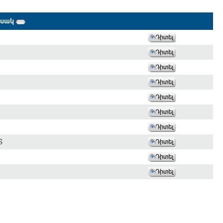
եսակ
Տ