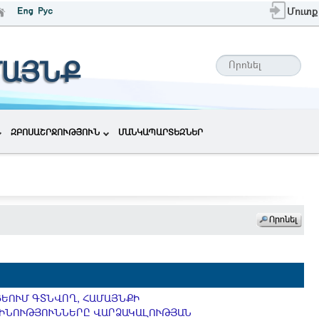
Մուտք
ՄԱՅՆՔ
ԶԲՈՍԱՇՐՋՈՒԹՅՈՒՆ
ՄԱՆԿԱՊԱՐՏԵԶՆԵՐ
ՍՑԵՈՒՄ ԳՏՆՎՈՂ, ՀԱՄԱՅՆՔԻ
 ՇԻՆՈՒԹՅՈՒՆՆԵՐԸ ՎԱՐՁԱԿԱԼՈՒԹՅԱՆ