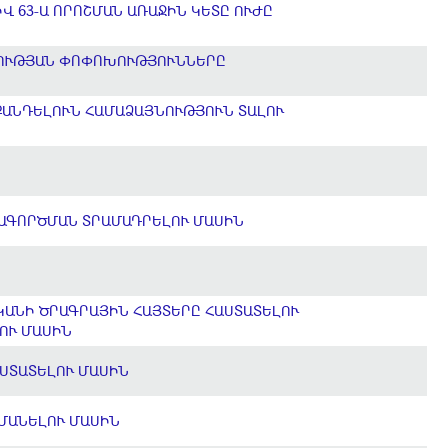
Վ 63-Ա ՈՐՈՇՄԱՆ ԱՌԱՋԻՆ ԿԵՏԸ ՈՒԺԸ
ԿՈՒԹՅԱՆ ՓՈՓՈԽՈՒԹՅՈՒՆՆԵՐԸ
ՔԱՆԴԵԼՈՒՆ ՀԱՄԱՁԱՅՆՈՒԹՅՈՒՆ ՏԱԼՈՒ
ԱԳՈՐԾՄԱՆ ՏՐԱՄԱԴՐԵԼՈՒ ՄԱՍԻՆ
ԿԱՆԻ ԾՐԱԳՐԱՅԻՆ ՀԱՅՏԵՐԸ ՀԱՍՏԱՏԵԼՈՒ
ԼՈՒ ՄԱՍԻՆ
ԱՍՏԱՏԵԼՈՒ ՄԱՍԻՆ
ՀՄԱՆԵԼՈՒ ՄԱՍԻՆ