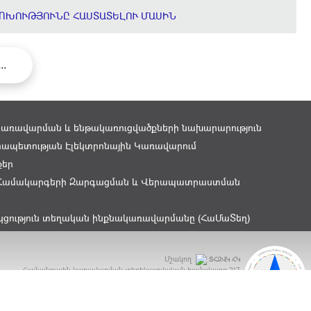
ՈԽՈՒԹՅՈՒՆԸ ՀԱՍՏԱՏԵԼՈՒ ՄԱՍԻՆ
...
կառավարման և ենթակառուցվածքների նախարարություն
ապետության Էլեկտրոնային Կառավարում
քեր
Համակարգերի Զարգացման և Վերապատրաստման
կցություն տեղական ինքնակառավարմանը (ՀաՄաՏեղ)
Մշակող
ՏՀԶՎԿ ՀԿ
Համայնքային կառավարման տեղեկատվական համակարգ
217
ԲԿԳ Մրցանակ 2015 - OGP Award 2015