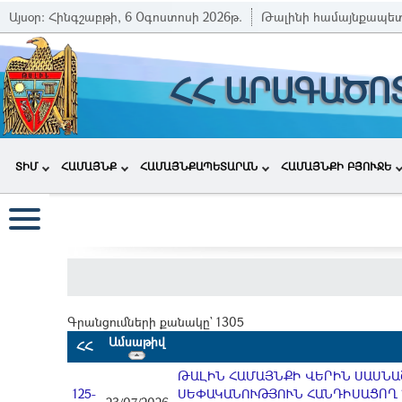
Այսօր:
Հինգշաբթի, 6 Օգոստոսի 2026թ.
Թալինի համայնքապե
ՀՀ ԱՐԱԳԱԾՈ
ՏԻՄ
ՀԱՄԱՅՆՔ
ՀԱՄԱՅՆՔԱՊԵՏԱՐԱՆ
ՀԱՄԱՅՆՔԻ ԲՅՈՒՋԵ
Գրանցումների քանակը` 1305
Ամսաթիվ
ՀՀ
ԹԱԼԻՆ ՀԱՄԱՅՆՔԻ ՎԵՐԻՆ ՍԱՍՆԱՇ
125-
ՍԵՓԱԿԱՆՈՒԹՅՈՒՆ ՀԱՆԴԻՍԱՑՈՂ 1