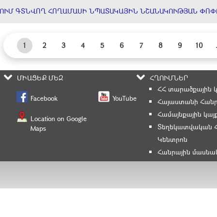
ՈՒՄ ԳՏՆՎՈՂ ՀՈՂԱՄԱՍԻ ՆՊԱՏԱԿԱՅԻՆ ՆՇԱՆԱԿՈՒԹՅԱՆ ՓՈՓ
1
2
3
4
5
6
7
8
9
10
ՄԻԱՑԵՔ ՄԵԶ
ՀՂՈՒՄՆԵՐ
ՀՀ տարածքային 
Facebook
YouTube
Հայաստանի Հանր
Համայնքային կայ
Location on Google
Տեղեկատվական 
Maps
Կենտրոն
Հանրային մասնա