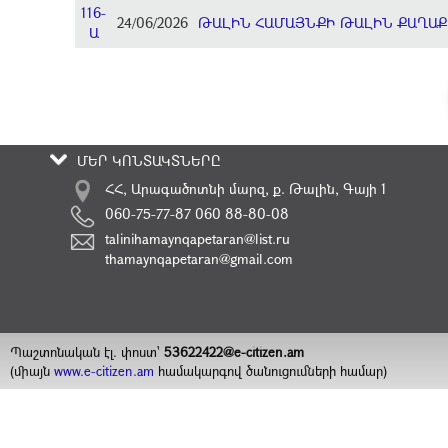
116-
24/06/2026
ԹԱԼԻՆ ՀԱՄԱՅՆՔԻ ԹԱԼԻՆ ՔԱՂԱՔ
Ա
ՄԵՐ ԿՈՆՏԱԿՏՆԵՐԸ
ՀՀ, Արագածոտնի մարզ, ք. Թալին, Գայի 1
060-75-77-87 060 88-80-08
talinihamaynqapetaran@list.ru
thamaynqapetaran@gmail.com
Պաշտոնական էլ. փոստ`
53622422@e-citizen.am
(միայն
www.e-citizen.am
համակարգով ծանուցումների համար)
2008 -
2026
Հեղինակային իրավունքները պաշտպանված են
©
ԹԱԼԻՆԻ ՀԱՄԱՅՆՔԱՊԵՏԱՐԱՆ