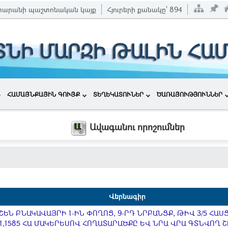
տարանի պաշտոնական կայք
Հյուրերի քանակը՝
894
ՏՆԻ ՄԱՐԶԻ ԹԱԼԻՆ ՀԱ
ՀԱՄԱՅՆՔԱՅԻՆ ԳՈՒՅՔ
ՏԵՂԵԿԱՏՈՒՆԵՐ
ԾԱՌԱՅՈՒԹՅՈՒՆՆԵՐ
Ավագանու որոշումներ
Վերնագիր
ԵՆ ԲՆԱԿԱՎԱՅՐԻ 1-ԻՆ ՓՈՂՈՑ, 9-ՐԴ ՆՐԲԱՆՑՔ, ԹԻՎ 3/5 ՀԱ
,1585 ՀԱ ՄԱԿԵՐԵՍՈՎ ՀՈՂԱՏԱՐԱԾՔԸ ԵՎ ՆՐԱ ՎՐԱ ԳՏՆՎՈՂ