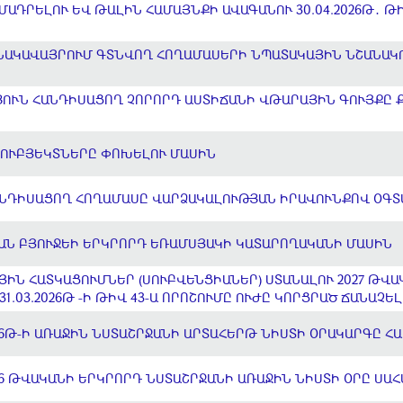
ԱԴՐԵԼՈՒ ԵՎ ԹԱԼԻՆ ՀԱՄԱՅՆՔԻ ԱՎԱԳԱՆՈՒ 30.04.2026Թ․ ԹԻ
ԲՆԱԿԱՎԱՅՐՈՒՄ ԳՏՆՎՈՂ ՀՈՂԱՄԱՍԵՐԻ ՆՊԱՏԱԿԱՅԻՆ ՆՇԱՆԱ
ՈՒՆ ՀԱՆԴԻՍԱՑՈՂ ՉՈՐՈՐԴ ԱՍՏԻՃԱՆԻ ՎԹԱՐԱՅԻՆ ԳՈՒՅՔԸ 
ՈՒԲՅԵԿՏՆԵՐԸ ՓՈԽԵԼՈՒ ՄԱՍԻՆ
ՆԴԻՍԱՑՈՂ ՀՈՂԱՄԱՍԸ ՎԱՐՁԱԿԱԼՈՒԹՅԱՆ ԻՐԱՎՈՒՆՔՈՎ ՕԳՏ
ԿԱՆ ԲՅՈՒՋԵԻ ԵՐԿՐՈՐԴ ԵՌԱՄՍՅԱԿԻ ԿԱՏԱՐՈՂԱԿԱՆԻ ՄԱՍԻՆ
ՅԻՆ ՀԱՏԿԱՑՈՒՄՆԵՐ (ՍՈՒԲՎԵՆՑԻԱՆԵՐ) ՍՏԱՆԱԼՈՒ 2027 ԹՎԱ
1.03.2026Թ -Ի ԹԻՎ 43-Ա ՈՐՈՇՈՒՄԸ ՈՒԺԸ ԿՈՐՑՐԱԾ ՃԱՆԱՉԵ
6Թ-Ի ԱՌԱՋԻՆ ՆՍՏԱՇՐՋԱՆԻ ԱՐՏԱՀԵՐԹ ՆԻՍՏԻ ՕՐԱԿԱՐԳԸ Հ
6 ԹՎԱԿԱՆԻ ԵՐԿՐՈՐԴ ՆՍՏԱՇՐՋԱՆԻ ԱՌԱՋԻՆ ՆԻՍՏԻ ՕՐԸ ՍԱ