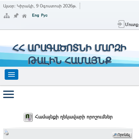
Այսօր:
Կիրակի, 9 Օգոստոսի 2026թ.
Մուտք
ՀՀ ԱՐԱԳԱԾՈՏՆԻ ՄԱՐԶԻ
ԹԱԼԻՆ ՀԱՄԱՅՆՔ
Համայնքի ղեկավարի որոշումներ