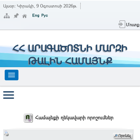
Այսօր:
Կիրակի, 9 Օգոստոսի 2026թ.
Մուտք
ՀՀ ԱՐԱԳԱԾՈՏՆԻ ՄԱՐԶԻ
ԹԱԼԻՆ ՀԱՄԱՅՆՔ
Համայնքի ղեկավարի որոշումներ