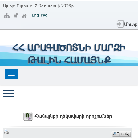
Այսօր:
Ուրբաթ, 7 Օգոստոսի 2026թ.
Մուտք
ՀՀ ԱՐԱԳԱԾՈՏՆԻ ՄԱՐԶԻ
ԹԱԼԻՆ ՀԱՄԱՅՆՔ
Համայնքի ղեկավարի որոշումներ