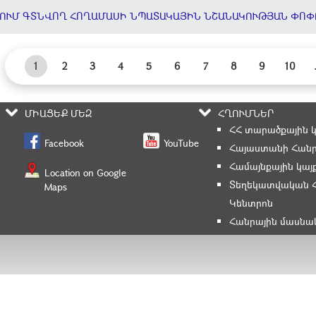
ՈՒՄ ԳՏՆՎՈՂ ՀՈՂԱՄԱՍԻ ՆՊԱՏԱԿԱՅԻՆ ՆՇԱՆԱԿՈՒԹՅԱՆ ՓՈՓ
1
2
3
4
5
6
7
8
9
10
ՄԻԱՑԵՔ ՄԵԶ
ՀՂՈՒՄՆԵՐ
ՀՀ տարածքային 
Facebook
YouTube
Հայաստանի Հանր
Համայնքային կայ
Location on Google
Տեղեկատվական 
Maps
Կենտրոն
Հանրային մասնա