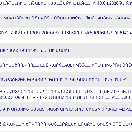
ԱԴՐԵԼՈՒ ԵՎ ԹԱԼԻՆ ՀԱՄԱՅՆՔԻ ԱՎԱԳԱՆՈՒ 30.04.2026Թ․ ԹԻ
ԲՆԱԿԱՎԱՅՐՈՒՄ ԳՏՆՎՈՂ ՀՈՂԱՄԱՍԵՐԻ ՆՊԱՏԱԿԱՅԻՆ ՆՇԱՆԱ
ՈՒՆ ՀԱՆԴԻՍԱՑՈՂ ՉՈՐՈՐԴ ԱՍՏԻՃԱՆԻ ՎԹԱՐԱՅԻՆ ԳՈՒՅՔԸ 
ՈՒԲՅԵԿՏՆԵՐԸ ՓՈԽԵԼՈՒ ՄԱՍԻՆ
ՆԴԻՍԱՑՈՂ ՀՈՂԱՄԱՍԸ ՎԱՐՁԱԿԱԼՈՒԹՅԱՆ ԻՐԱՎՈՒՆՔՈՎ ՕԳՏ
ԿԱՆ ԲՅՈՒՋԵԻ ԵՐԿՐՈՐԴ ԵՌԱՄՍՅԱԿԻ ԿԱՏԱՐՈՂԱԿԱՆԻ ՄԱՍԻՆ
ՅԻՆ ՀԱՏԿԱՑՈՒՄՆԵՐ (ՍՈՒԲՎԵՆՑԻԱՆԵՐ) ՍՏԱՆԱԼՈՒ 2027 ԹՎԱ
1.03.2026Թ -Ի ԹԻՎ 43-Ա ՈՐՈՇՈՒՄԸ ՈՒԺԸ ԿՈՐՑՐԱԾ ՃԱՆԱՉԵ
6Թ-Ի ԱՌԱՋԻՆ ՆՍՏԱՇՐՋԱՆԻ ԱՐՏԱՀԵՐԹ ՆԻՍՏԻ ՕՐԱԿԱՐԳԸ Հ
6 ԹՎԱԿԱՆԻ ԵՐԿՐՈՐԴ ՆՍՏԱՇՐՋԱՆԻ ԱՌԱՋԻՆ ՆԻՍՏԻ ՕՐԸ ՍԱ