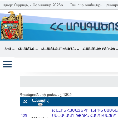
Այսօր:
Ուրբաթ, 7 Օգոստոսի 2026թ.
Թալինի համայնքապետար
ՀՀ ԱՐԱԳԱԾՈ
ՏԻՄ
ՀԱՄԱՅՆՔ
ՀԱՄԱՅՆՔԱՊԵՏԱՐԱՆ
ՀԱՄԱՅՆՔԻ ԲՅՈՒՋԵ
Գրանցումների քանակը` 1305
Ամսաթիվ
ՀՀ
ԹԱԼԻՆ ՀԱՄԱՅՆՔԻ ՎԵՐԻՆ ՍԱՍՆԱՇ
125-
ՍԵՓԱԿԱՆՈՒԹՅՈՒՆ ՀԱՆԴԻՍԱՑՈՂ 1