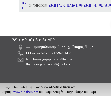
116-
24/06/2026
ԹԱԼԻՆ ՀԱՄԱՅՆՔԻ ԹԱԼԻՆ ՔԱՂԱՔ
Ա
ՄԵՐ ԿՈՆՏԱԿՏՆԵՐԸ
ՀՀ, Արագածոտնի մարզ, ք. Թալին, Գայի 1
060-75-77-87 060 88-80-08
talinihamaynqapetaran@list.ru
thamaynqapetaran@gmail.com
Պաշտոնական էլ. փոստ`
53622422@e-citizen.am
(միայն
www.e-citizen.am
համակարգով ծանուցումների համար)
2008 -
2026
Հեղինակային իրավունքները պաշտպանված են
©
ԹԱԼԻՆԻ ՀԱՄԱՅՆՔԱՊԵՏԱՐԱՆ