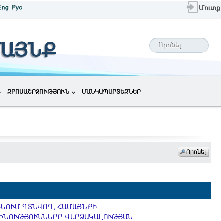
Մուտք
ՄԱՅՆՔ
ԶԲՈՍԱՇՐՋՈՒԹՅՈՒՆ
ՄԱՆԿԱՊԱՐՏԵԶՆԵՐ
ՍՑԵՈՒՄ ԳՏՆՎՈՂ, ՀԱՄԱՅՆՔԻ
 ՇԻՆՈՒԹՅՈՒՆՆԵՐԸ ՎԱՐՁԱԿԱԼՈՒԹՅԱՆ