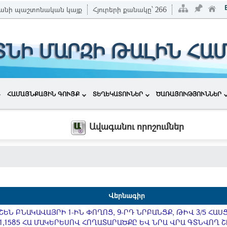
անի պաշտոնական կայք
Հյուրերի քանակը՝
266
ՏՆԻ ՄԱՐԶԻ ԹԱԼԻՆ ՀԱ
ՀԱՄԱՅՆՔԱՅԻՆ ԳՈՒՅՔ
ՏԵՂԵԿԱՏՈՒՆԵՐ
ԾԱՌԱՅՈՒԹՅՈՒՆՆԵՐ
Ավագանու որոշումներ
Վերնագիր
ԵՆ ԲՆԱԿԱՎԱՅՐԻ 1-ԻՆ ՓՈՂՈՑ, 9-ՐԴ ՆՐԲԱՆՑՔ, ԹԻՎ 3/5 ՀԱ
,1585 ՀԱ ՄԱԿԵՐԵՍՈՎ ՀՈՂԱՏԱՐԱԾՔԸ ԵՎ ՆՐԱ ՎՐԱ ԳՏՆՎՈՂ