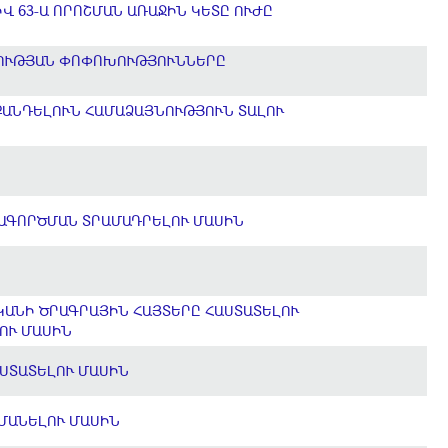
Վ 63-Ա ՈՐՈՇՄԱՆ ԱՌԱՋԻՆ ԿԵՏԸ ՈՒԺԸ
ԿՈՒԹՅԱՆ ՓՈՓՈԽՈՒԹՅՈՒՆՆԵՐԸ
ՔԱՆԴԵԼՈՒՆ ՀԱՄԱՁԱՅՆՈՒԹՅՈՒՆ ՏԱԼՈՒ
ԱԳՈՐԾՄԱՆ ՏՐԱՄԱԴՐԵԼՈՒ ՄԱՍԻՆ
ԿԱՆԻ ԾՐԱԳՐԱՅԻՆ ՀԱՅՏԵՐԸ ՀԱՍՏԱՏԵԼՈՒ
ԼՈՒ ՄԱՍԻՆ
ԱՍՏԱՏԵԼՈՒ ՄԱՍԻՆ
ՀՄԱՆԵԼՈՒ ՄԱՍԻՆ