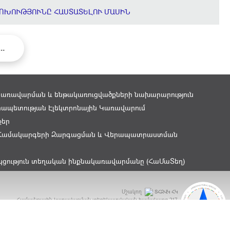
ՈԽՈՒԹՅՈՒՆԸ ՀԱՍՏԱՏԵԼՈՒ ՄԱՍԻՆ
...
կառավարման և ենթակառուցվածքների նախարարություն
ապետության Էլեկտրոնային Կառավարում
քեր
Համակարգերի Զարգացման և Վերապատրաստման
կցություն տեղական ինքնակառավարմանը (ՀաՄաՏեղ)
Մշակող
ՏՀԶՎԿ ՀԿ
Համայնքային կառավարման տեղեկատվական համակարգ
217
ԲԿԳ Մրցանակ 2015 - OGP Award 2015